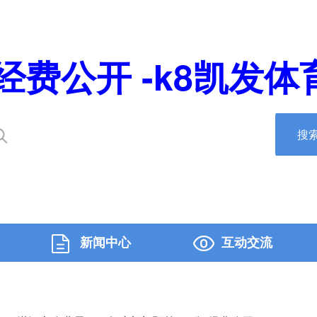
经费公开 -k8凯发体育
搜
新闻中心
互动交流