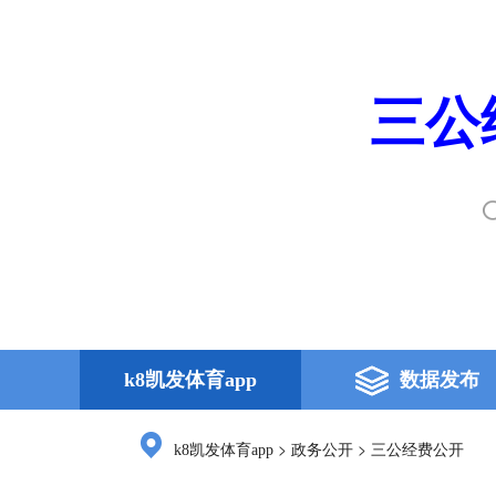
三公
k8凯发体育app
数据发布
>
>
k8凯发体育app
政务公开
三公经费公开