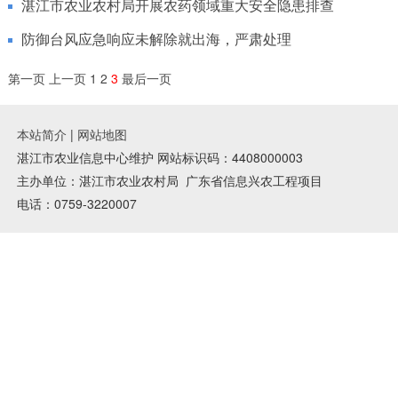
湛江市农业农村局开展农药领域重大安全隐患排查
防御台风应急响应未解除就出海，严肃处理
第一页
上一页
1
2
3
最后一页
本站简介
|
网站地图
湛江市农业信息中心维护 网站标识码：4408000003
主办单位：湛江市农业农村局
广东省信息兴农工程项目
电话：0759-3220007