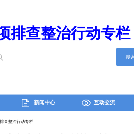
排查整治行动专栏 -
搜
新闻中心
互动交流
排查整治行动专栏