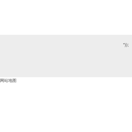
"));
网站地图