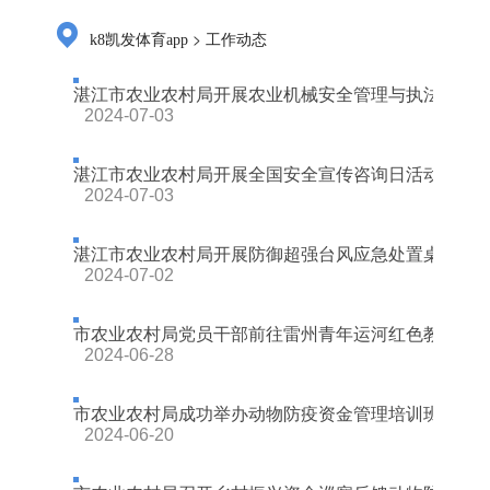
>
k8凯发体育app
工作动态
湛江市农业农村局开展农业机械安全管理与执法能力
2024-07-03
湛江市农业农村局开展全国安全宣传咨询日活动
2024-07-03
湛江市农业农村局开展防御超强台风应急处置桌面推
2024-07-02
市农业农村局党员干部前往雷州青年运河红色教育基地开
2024-06-28
市农业农村局成功举办动物防疫资金管理培训班
2024-06-20