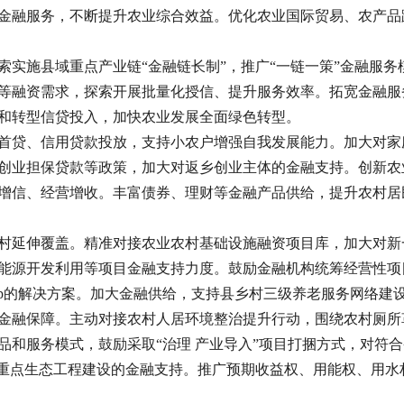
金融服务，不断提升农业综合效益。优化农业国际贸易、农产品
索实施县域重点产业链“金融链长制”，推广“一链一策”金融服
等融资需求，探索开展批量化授信、提升服务效率。拓宽金融服
和转型信贷投入，加快农业发展全面绿色转型。
首贷、信用贷款投放，支持小农户增强自我发展能力。加大对家
创业担保贷款等政策，加大对返乡创业主体的金融支持。创新农
增信、经营增收。丰富债券、理财等金融产品供给，提升农村居
村延伸覆盖。精准对接农业农村基础设施融资项目库，加大对新
能源开发利用等项目金融支持力度。鼓励金融机构统筹经营性项
pp的解决方案。加大金融供给，支持县乡村三级养老服务网络建
金融保障。主动对接农村人居环境整治提升行动，围绕农村厕所
品和服务模式，鼓励采取“治理 产业导入”项目打捆方式，对符
等重点生态工程建设的金融支持。推广预期收益权、用能权、用