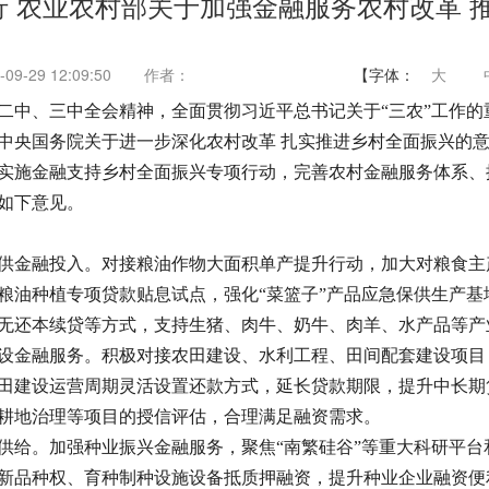
行 农业农村部关于加强金融服务农村改革 
9-29 12:09:50
作者：
【字体：
大
二中、三中全会精神，全面贯彻习近平总书记关于“三农”工作
中央国务院关于进一步深化农村改革 扎实推进乡村全面振兴的意
实施金融支持乡村全面振兴专项行动，完善农村金融服务体系、
如下意见。
供金融投入。对接粮油作物大面积单产提升行动，加大对粮食主
粮油种植专项贷款贴息试点，强化“菜篮子”产品应急保供生产
无还本续贷等方式，支持生猪、肉牛、奶牛、肉羊、水产品等产
设金融服务。积极对接农田建设、水利工程、田间配套建设项目
田建设运营周期灵活设置还款方式，延长贷款期限，提升中长期
耕地治理等项目的授信评估，合理满足融资需求。
供给。加强种业振兴金融服务，聚焦“南繁硅谷”等重大科研平
新品种权、育种制种设施设备抵质押融资，提升种业企业融资便