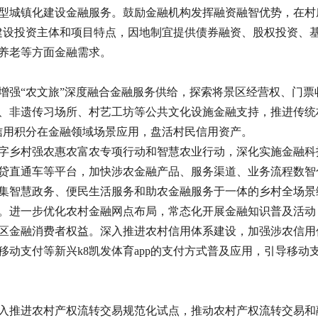
型城镇化建设金融服务。鼓励金融机构发挥融资融智优势，在村
化建设投资主体和项目特点，因地制宜提供债券融资、股权投资、
养老等方面金融需求。
增强“农文旅”深度融合金融服务供给，探索将景区经营权、门
、非遗传习场所、村艺工坊等公共文化设施金融支持，推进传统村落
信用积分在金融领域场景应用，盘活村民信用资产。
字乡村强农惠农富农专项行动和智慧农业行动，深化实施金融科
贷直通车等平台，加快涉农金融产品、服务渠道、业务流程数智
集智慧政务、便民生活服务和助农金融服务于一体的乡村全场景
。进一步优化农村金融网点布局，常态化开展金融知识普及活动
区金融消费者权益。深入推进农村信用体系建设，加强涉农信用
移动支付等新兴k8凯发体育app的支付方式普及应用，引导移
入推进农村产权流转交易规范化试点，推动农村产权流转交易和