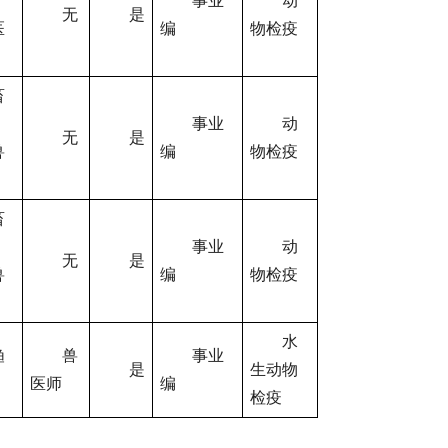
事业
动
无
是
医
编
物检疫
畜
事业
动
无
是
兽
编
物检疫
畜
事业
动
无
是
兽
编
物检疫
水
渔
兽
事业
是
生动物
医师
编
检疫