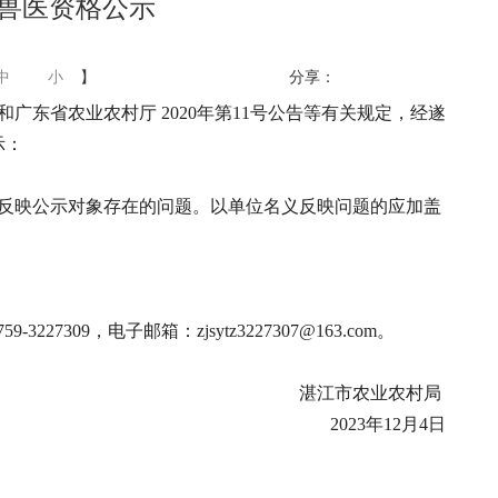
方兽医资格公示
中
小
】
分享：
广东省农业农村厅 2020年第11号公告等有关规定，经遂
示：
反映公示对象存在的问题。以单位名义反映问题的应加盖
-3227309，电子邮箱：
zjsytz3227307@163.com
。
湛江市农业农村局
2023年12月4日