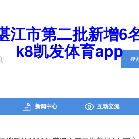
年湛江市第二批新增6
k8凯发体育app
搜
新闻中心
互动交流