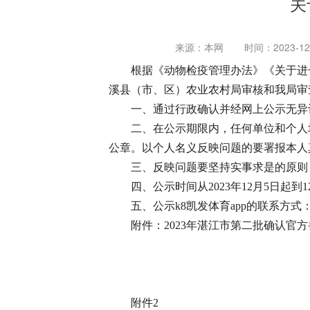
关
来源：本网
时间：2023-12-
根据《动物检疫管理办法》《关于进一
溪县（市、区）农业农村局审核和我局审
一、通过行政确认并经网上公示无异
二、在公示期限内，任何单位和个人
公章。以个人名义反映问题的要署报本人真
三、反映问题要坚持实事求是的原则
四、公示时间从2023年12月5日起到
五、公示k8凯发体育app的联系方式：
附件：2023年湛江市第二批确认官
附件2