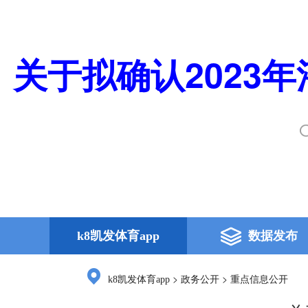
关于拟确认2023
k8凯发体育app
数据发布
>
>
k8凯发体育app
政务公开
重点信息公开