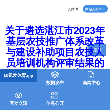
无障碍
网站支持ipv6
关于遴选湛江市2023年
基层农技推广体系改革
与建设补助项目农技人
搜索
员培训机构评审结果的
公示-k8凯发体育app
k8凯发体育app
数据发布
新闻中心
互动交流
信息公开