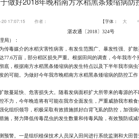
于做好2018年晚稻南方水稻黑条矮缩病防
20 17:07:15
作者：
【字体：
大
湛农通〔2018〕324号
理局）：
传毒媒介的水稻灾害性病害，有发生范围广、暴发性强、扩散蔓
达77.6万亩，部分稻区损失严重。根据田间的调查，今年我市
彻底，根据南方水稻黑条矮缩病的发生特点以及下半年我市病虫
发的可能。为做好今年我市晚稻南方水稻黑条矮缩病的防控工作
扩散蔓延快、危害损失大。随着发病面积扩大所带来的毒源的不
控不力，今年晚造将有可能在我市全面发生，严重威胁我市粮食
强化组织领导，积极采取有效措施抓好白背飞虱的防控，加强病
措施，努力降低传毒昆虫的发生数量和传毒风险，有效预防或减
测预警。一是组织植保技术人员深入田间进行系统监测和大田普