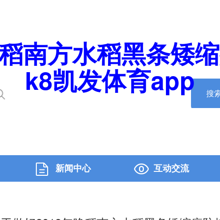
晚稻南方水稻黑条矮
k8凯发体育app
搜
新闻中心
互动交流