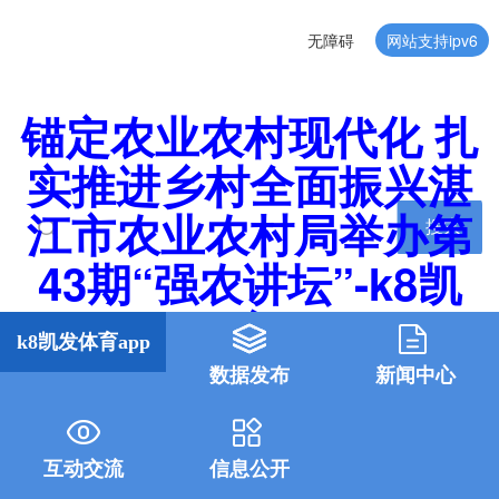
无障碍
网站支持ipv6
锚定农业农村现代化 扎
实推进乡村全面振兴湛
江市农业农村局举办第
搜索
43期“强农讲坛”-k8凯
发体育app
k8凯发体育app
数据发布
新闻中心
互动交流
信息公开