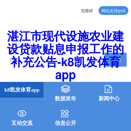
无障碍
网站支持ipv6
湛江市现代设施农业建
设贷款贴息申报工作的
补充公告-k8凯发体育
搜索
app
k8凯发体育app
数据发布
新闻中心
互动交流
信息公开