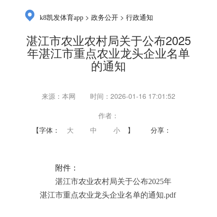
>
>
k8凯发体育app
政务公开
行政通知
湛江市农业农村局关于公布2025
年湛江市重点农业龙头企业名单
的通知
来源：本网
时间：2026-01-16 17:01:52
作者：
【字体：
大
中
小
】
分享：
附件：
湛江市农业农村局关于公布2025年
湛江市重点农业龙头企业名单的通知.pdf