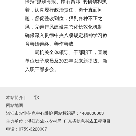
保持“抓铁有痕、踏石留印”的韧劲和执
着，认真履行政治责任，勇于直面问
题，督促整改到位，狠刹各种不正之
风，完善作风建设常态化长效化机制，
确保深入贯彻中央八项规定精神学习教
育善始善终、善作善成。
局机关全体领导、干部职工，直属
单位班子成员及2023年以来新提拔、新
入职干部参会。
"));
本站简介
|
网站地图
湛江市农业信息中心维护 网站标识码：4408000003
主办单位：湛江市农业农村局
广东省信息兴农工程项目
电话：0759-3220007