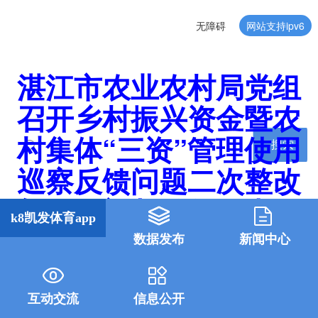
无障碍
网站支持ipv6
湛江市农业农村局党组
召开乡村振兴资金暨农
村集体“三资”管理使用
搜索
巡察反馈问题二次整改
专题民主生活会-k8凯发
k8凯发体育app
体育app
数据发布
新闻中心
互动交流
信息公开