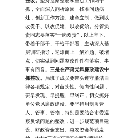
整改。
坚持巡察整改和重点工作两手
抓，全面深入剖析原因，找准问题病
灶，创新工作方法、建章立制，做到以
改促干、以改促建、以改促治。分管负
责同志要落实“一岗双责”，以上率下、
带着干部干、干给干部看，主动深入基
层调研指导，迎难而上，解难题、破堵
点，切实做到问题整改件件有落实、事
事有回音。
三是
在严肃党风廉政建设中
抓整改
。
局班子成员要带头遵守廉洁自
律各项规定，对苗头性、倾向性问题，
要早发现、早提醒、早纠正，切实抓好
单位党风廉政建设。要坚持用制度管
人、管事、管物，特别是要结合市委巡
察反馈问题的整改，进一步规范项目建
设、财政资金支出、惠农资金补贴发