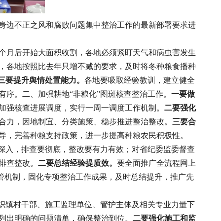
身边不正之风和腐败问题集中整治工作的最新部署要求进
个月后开始大面积收割，各地必须紧盯天气和病虫害发生
，各地按照比去年只增不减的要求，及时将冬种粮食播种
三要提升舆情处置能力。
各地要吸取经验教训，建立健全
有序。二、加强耕地“非粮化”图斑核查整治工作。
一要做
加强核查进展调度，实行一周一调度工作机制。
二要强化
合力，因地制宜、分类施策、稳步推进整治整改。
三要合
导，完善种粮支持政策，进一步提高种粮农民积极性。
深入，排查要彻底，整改要有力有效；对省纪委监委督查
排查整改。
二要总结经验提质效。
要全面推广全流程网上
监管机制，固化专项整治工作成果，及时总结提升，推广先
织镇村干部、施工监理单位、管护主体及相关专业力量下
，列出明确的问题清单，确保整治到位。
二要强化施工和监