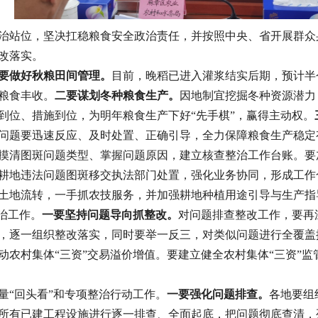
治站位，坚决扛稳粮食安全政治责任，并按照中央、省开展群众
改落实。
要做好秋粮田间管理。
目前，晚稻已进入灌浆结实后期，预计半
粮食丰收。
二要谋划冬种粮食生产。
因地制宜挖掘冬种资源潜力
到位、措施到位，为明年粮食生产下好“先手棋”，赢得主动权。
问题要迅速反应、及时处置、正确引导，全力保障粮食生产稳定
摸清图斑问题类型、掌握问题原因，建立核查整治工作台账。要
耕地违法问题图斑移交执法部门处置，强化业务协同，形成工作
土地流转，一手抓农技服务，并加强耕地种植用途引导与生产指
治工作。
一要坚持问题导向
抓整改
。
对问题排查整改工作，要再
，逐一组织整改落实，同时要举一反三，对类似问题进行全覆盖
动农村集体“三资”交易溢价增值。要建立健全农村集体“三资”
量“回头看”和专项整治行动工作。
一要
强化
问题
排查
。
各地要组
目的所有已建工程设施进行逐一排查、全面起底，把问题彻底查清