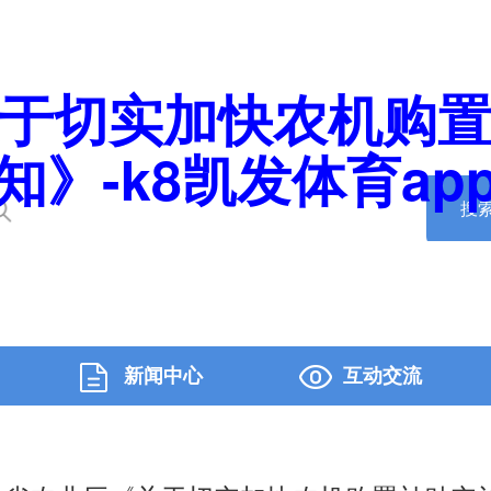
于切实加快农机购
知》-k8凯发体育ap
搜
新闻中心
互动交流