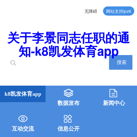
无障碍
网站支持ipv6
关于李景同志任职的通
知-k8凯发体育app
搜索
k8凯发体育app
数据发布
新闻中心
互动交流
信息公开