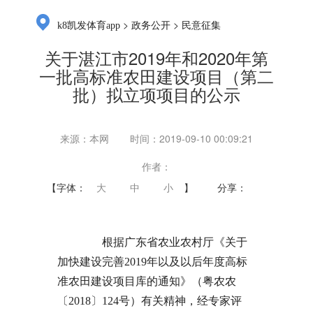
>
>
k8凯发体育app
政务公开
民意征集
关于湛江市2019年和2020年第
一批高标准农田建设项目（第二
批）拟立项项目的公示
来源：本网
时间：2019-09-10 00:09:21
作者：
【字体：
大
中
小
】
分享：
根据广东省农业农村厅《关于
加快建设完善2019年以及以后年度高标
准农田建设项目库的通知》（粤农农
〔2018〕124号）有关精神，经专家评