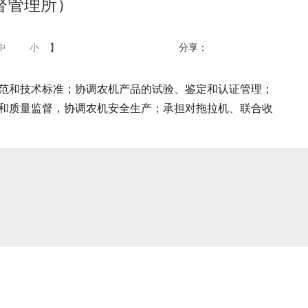
督管理所）
中
小
】
分享：
范和技术标准；协调农机产品的试验、鉴定和认证管理；
和质量监督，协调农机安全生产；承担对拖拉机、联合收