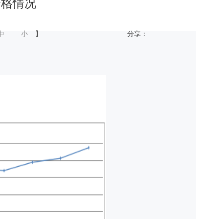
价格情况
中
小
】
分享：