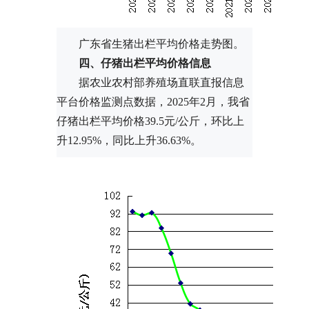
广东省生猪出栏平均价格走势图。
四、仔猪出栏平均价格信息
据农业农村部养殖场直联直报信息
平台价格监测点数据，2025年2月，我省
仔猪出栏平均价格39.5元/公斤，环比上
升12.95%，同比上升36.63%。