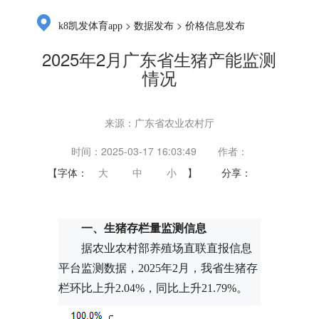
>
>
k8凯发体育app
数据发布
价格信息发布
2025年2月广东省生猪产能监测
情况
来源：广东省农业农村厅
时间：2025-03-17 16:03:49
作者：
【字体：
大
中
小
】
分享：
一、生猪存栏量监测信息
据农业农村部养殖场直联直报信息
平台监测数据，2025年2月，我省生猪存
栏环比上升2.04%，同比上升21.79%。