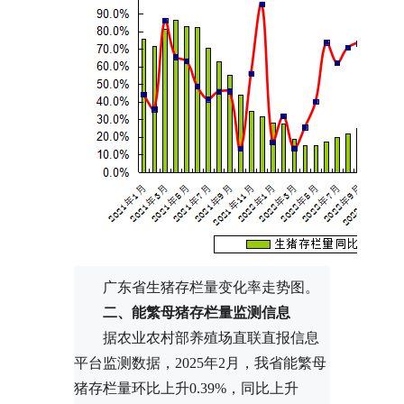
广东省生猪存栏量变化率走势图。
二、能繁母猪存栏量监测信息
据农业农村部养殖场直联直报信息
平台监测数据，2025年2月，我省能繁母
猪存栏量环比上升0.39%，同比上升