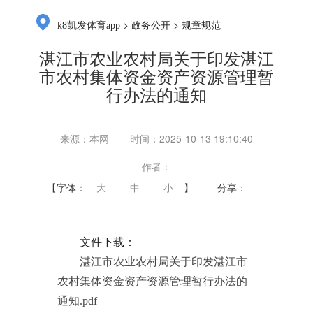
>
>
k8凯发体育app
政务公开
规章规范
湛江市农业农村局关于印发湛江
市农村集体资金资产资源管理暂
行办法的通知
来源：本网
时间：2025-10-13 19:10:40
作者：
【字体：
大
中
小
】
分享：
文件下载：
湛江市农业农村局关于印发湛江市
农村集体资金资产资源管理暂行办法的
通知.pdf