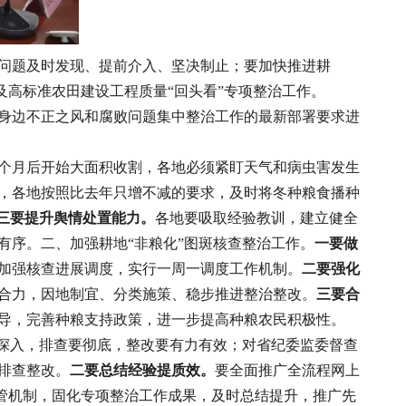
问题及时发现、提前介入、坚决制止；要加快推进耕
及高标准农田建设工程质量“回头看”专项整治工作。
身边不正之风和腐败问题集中整治工作的最新部署要求进
个月后开始大面积收割，各地必须紧盯天气和病虫害发生
，各地按照比去年只增不减的要求，及时将冬种粮食播种
三要提升舆情处置能力。
各地要吸取经验教训，建立健全
有序。二、加强耕地“非粮化”图斑核查整治工作。
一要做
加强核查进展调度，实行一周一调度工作机制。
二要强化
合力，因地制宜、分类施策、稳步推进整治整改。
三要合
导，完善种粮支持政策，进一步提高种粮农民积极性。
深入，排查要彻底，整改要有力有效；对省纪委监委督查
排查整改。
二要总结经验提质效。
要全面推广全流程网上
监管机制，固化专项整治工作成果，及时总结提升，推广先