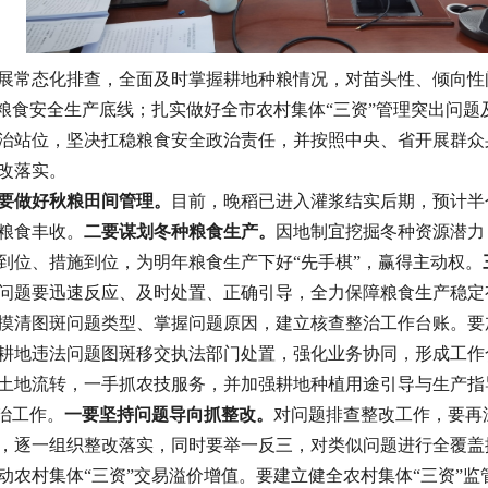
展常态化排查，全面及时掌握耕地种粮情况，对苗头性、倾向性
粮食安全生产底线；扎实做好全市农村集体“三资”管理突出问题
治站位，坚决扛稳粮食安全政治责任，并按照中央、省开展群众
改落实。
要做好秋粮田间管理。
目前，晚稻已进入灌浆结实后期，预计半
粮食丰收。
二要谋划冬种粮食生产。
因地制宜挖掘冬种资源潜力
到位、措施到位，为明年粮食生产下好“先手棋”，赢得主动权。
问题要迅速反应、及时处置、正确引导，全力保障粮食生产稳定
摸清图斑问题类型、掌握问题原因，建立核查整治工作台账。要
耕地违法问题图斑移交执法部门处置，强化业务协同，形成工作
土地流转，一手抓农技服务，并加强耕地种植用途引导与生产指
治工作。
一要坚持问题导向
抓整改
。
对问题排查整改工作，要再
，逐一组织整改落实，同时要举一反三，对类似问题进行全覆盖
动农村集体“三资”交易溢价增值。要建立健全农村集体“三资”