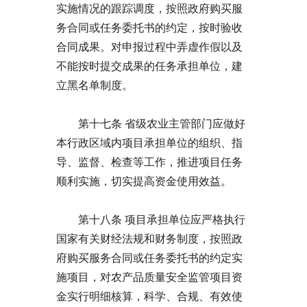
实施情况的跟踪调度，按照政府购买服
务合同或任务委托书的约定，按时验收
合同成果。对申报过程中弄虚作假以及
不能按时提交成果的任务承担单位，建
立黑名单制度。
第十七条 省级农业主管部门应做好
本行政区域内项目承担单位的组织、指
导、监督、检查等工作，推进项目任务
顺利实施，切实提高资金使用效益。
第十八条 项目承担单位应严格执行
国家有关财经法规和财务制度，按照政
府购买服务合同或任务委托书的约定实
施项目，对农产品质量安全监管项目资
金实行明细核算，科学、合规、有效使