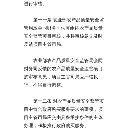
进行审核。
第十一条 农业部农产品质量安全监
管局应会同财务司认真组织农产品质量
安全监管项目审核，并将审核意见及时
反馈项目主管司局。
农业部农产品质量安全监管局会同
财务司反馈的农产品质量安全监管项目
的审核意见，项目主管司局应严格执
行，不得自行调整。
第十二条 对农产品质量安全监管项
目中符合政府购买服务要求的事项，项
目主管司局应交由具备承接条件的主体
办理，积极推行政府购买服务。