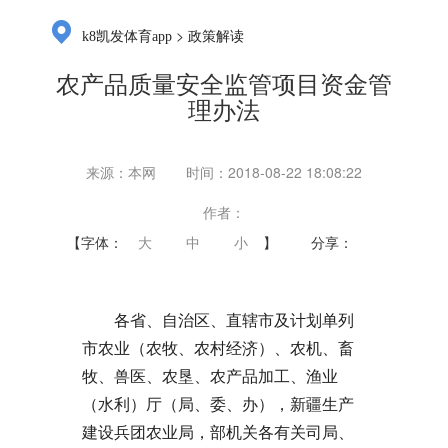
>
k8凯发体育app
政策解读
农产品质量安全监管项目资金管
理办法
来源：本网
时间：2018-08-22 18:08:22
作者：
【字体：
大
中
小
】
分享：
各省、自治区、直辖市及计划单列
市农业（农牧、农村经济）、农机、畜
牧、兽医、农垦、农产品加工、渔业
（水利）厅（局、委、办），新疆生产
建设兵团农业局，部机关各有关司局、