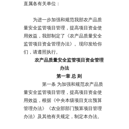
直属各有关单位：
为进一步加强和规范我部农产品质
量安全监管项目管理，提高项目资金使
用效益，我部制定了《农产品质量安全
监管项目资金管理办法》。现印发给你
们，请遵照执行。
农产品质量安全监管项目资金管理
办法
第一章 总 则
第一条 为加强和规范农产品质
量安全监管项目管理，提高项目资金使
用效益，根据《中央本级项目支出预算
管理办法》《农业部部门预算项目管理
办法》及其他有关规定，制定本办法。