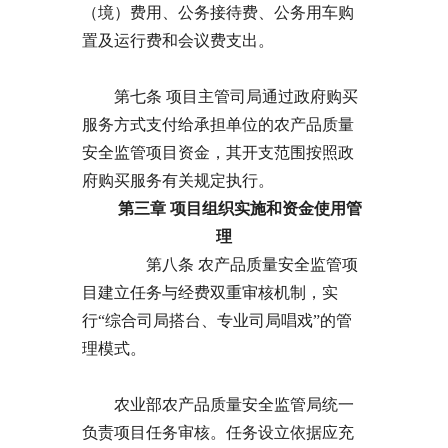
（境）费用、公务接待费、公务用车购
置及运行费和会议费支出。
第七条 项目主管司局通过政府购买
服务方式支付给承担单位的农产品质量
安全监管项目资金，其开支范围按照政
府购买服务有关规定执行。
第三章 项目组织实施和资金使用管
理
第八条 农产品质量安全监管项
目建立任务与经费双重审核机制，实
行“综合司局搭台、专业司局唱戏”的管
理模式。
农业部农产品质量安全监管局统一
负责项目任务审核。任务设立依据应充