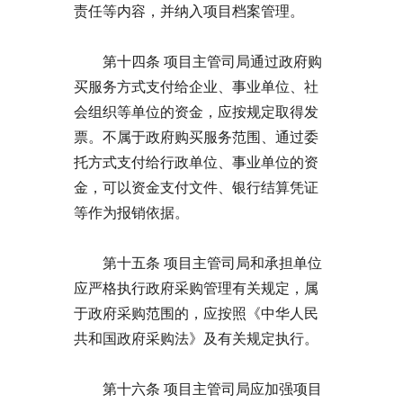
责任等内容，并纳入项目档案管理。
第十四条 项目主管司局通过政府购
买服务方式支付给企业、事业单位、社
会组织等单位的资金，应按规定取得发
票。不属于政府购买服务范围、通过委
托方式支付给行政单位、事业单位的资
金，可以资金支付文件、银行结算凭证
等作为报销依据。
第十五条 项目主管司局和承担单位
应严格执行政府采购管理有关规定，属
于政府采购范围的，应按照《中华人民
共和国政府采购法》及有关规定执行。
第十六条 项目主管司局应加强项目