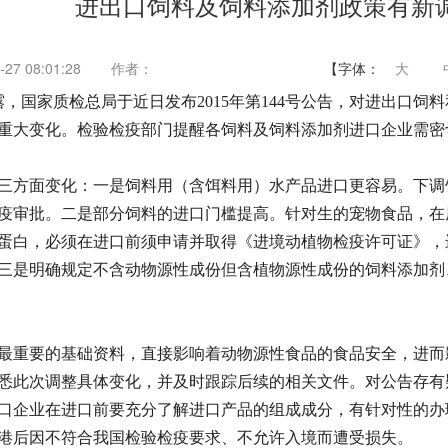
进出口饲料及饲料添加剂政策有新
27 08:01:28
作者：
【字体：
大
，国家质检总局于近日发布2015年第144号公告，对进出口饲
重大变化。检验检疫部门提醒各饲料及饲料添加剂进口企业需密
方面变化：一是饲料用（含饵料用）水产品进口更容易。下调
疫审批。二是部分饲料的进口门槛提高。针对生的宠物食品，在
蛋白，必须在进口前须申请并取得《进境动植物检疫许可证》，
三是明确规定不含动物源性成份但含植物源性成份的饲料添加剂
重要的基础资料，直接影响着动物源性食品的食品安全，进而
悉此次调整具体变化，并及时跟踪后续的相关文件。对公告存有
口企业在进口前要充分了解进口产品的组成成分，有针对性的办
港后因不符合我国检验检疫要求、不允许入境而遭受损失。