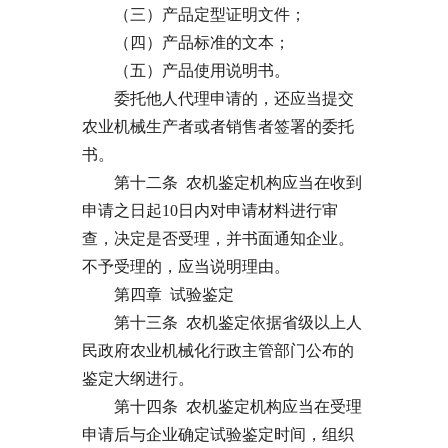
（三）产品定型证明文件；
（四）产品标准的文本；
（五）产品使用说明书。
委托他人代理申请的，还应当提交
农业机械生产者或者销售者签署的委托
书。
第十二条 农机鉴定机构应当在收到
申请之日起10日内对申请材料进行审
查，决定是否受理，并书面通知企业。
不予受理的，应当说明理由。
第四章 试验鉴定
第十三条 农机鉴定依据省级以上人
民政府农业机械化行政主管部门公布的
鉴定大纲进行。
第十四条 农机鉴定机构应当在受理
申请后与企业确定试验鉴定时间，组织