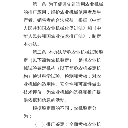
第一条 为了促进先进适用农业机械
的推广应用，维护农业机械使用者及生
产者、销售者的合法权益，根据《中华
人民共和国农业机械化促进法》和《中
华人民共和国农业技术推广法》，制定
本办法。
第二条 本办法所称农业机械试验鉴
定（以下简称农机鉴定），是指农业机
械试验鉴定机构（以下简称农机鉴定机
构）通过科学试验、检测和考核，对农
业机械的适用性、安全性和可靠性做出
技术评价，为农业机械的选择和推广提
供依据和信息的活动。
根据鉴定目的不同，农机鉴定分
为：
（一）推广鉴定：全面考核农业机