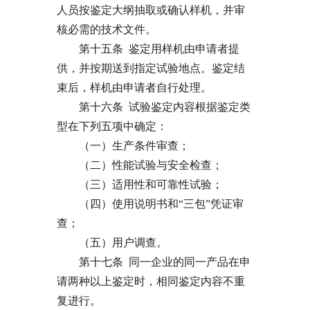
人员按鉴定大纲抽取或确认样机，并审
核必需的技术文件。
第十五条 鉴定用样机由申请者提
供，并按期送到指定试验地点。鉴定结
束后，样机由申请者自行处理。
第十六条 试验鉴定内容根据鉴定类
型在下列五项中确定：
（一）生产条件审查；
（二）性能试验与安全检查；
（三）适用性和可靠性试验；
（四）使用说明书和“三包”凭证审
查；
（五）用户调查。
第十七条 同一企业的同一产品在申
请两种以上鉴定时，相同鉴定内容不重
复进行。