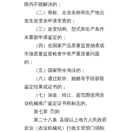
限内不能解决的；
（二）商标、企业名称和生产地点
发生改变未申请变更的；
（三）改变结构、型式和生产条件
未重新申请鉴定的；
（四）在国家产品质量监督抽查或
市场质量监督检查中有严重质量问题
的；
（五）国家明令淘汰的；
（六）通过欺诈、贿赂等手段获取
鉴定结果或证书的；
（七）涂改、转让、超范围使用农
业机械推广鉴定证书和标志的。
第七章 罚则
第二十八条 县级以上地方人民政府
农业（农业机械化）行政主管部门强制