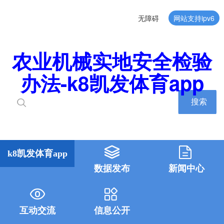
无障碍
网站支持ipv6
农业机械实地安全检验
办法-k8凯发体育app
搜索
k8凯发体育app
数据发布
新闻中心
互动交流
信息公开