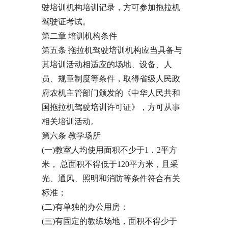
驶培训机构培训记录，方可参加拖拉机
驾驶证考试。
第二章 培训机构条件
第五条 拖拉机驾驶培训机构应当具备与
其培训活动相适应的场地、设备、人
员、规章制度等条件，取得省级人民政
府农机主管部门颁发的《中华人民共和
国拖拉机驾驶培训许可证》，方可从事
相关培训活动。
第六条 教学场所
(一)教室人均使用面积不少于1．2平方
米， 总面积不得低于120平方米，且采
光、通风、照明和消防等条件符合有关
标准；
(二)有单独的办公用房；
(三)有固定的教练场地，面积不得少于