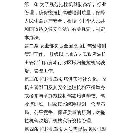
第一条 为了规范拖拉机驾驶员培训行业
管理，确保拖拉机驾驶培训质量，保障
人民生命财产安全，根据《中华人民共
和国道路交通安全法》有关规定，制定
本办法。
第二条 农业部负责全国拖拉机驾驶培训
管理工作。 县级以上地方人民政府农机
主管部门负责本行政区域内拖拉机驾驶
培训管理工作。
第三条 拖拉机驾驶培训实行社会化。农
机主管部门及其安全监理机构不得举办
或者参与举办拖拉机驾驶培训学校、驾
驶培训班。国家按照统筹规划、合理布
局、公平竞争、保证质量的原则，对拖
拉机驾驶培训机构实行资格管理。
第四条 拖拉机驾驶人员需提供拖拉机驾