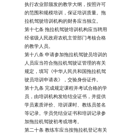
执行农业部颁发的教学大纲，按照许可
的范围和规模培训，保证培训质量。拖
拉机驾驶培训机构的财务应当独立。
第十七条 拖拉机驾驶培训机构应当聘用
经省级人民政府农机主管部门考核合格
的教学人员。
第十八条 申请参加拖拉机驾驶员培训的
人员应当符合拖拉机驾驶证管理的有关
规定，填写《中华人民共和国拖拉机驾
驶员培训申请表》，交验身份证件。
第十九条 完成规定课程并考试合格的学
员，由培训机构发给结业证书，并提供
学员素质评价、培训课时、教练员签名
等记录。学员凭结业证书和培训记录参
加拖拉机驾驶初考或增考。
第二十条 教练车应当按拖拉机登记有关