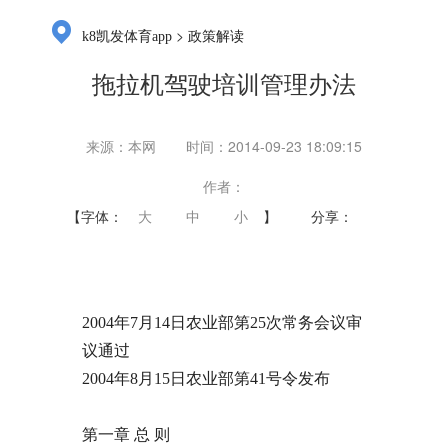
>
k8凯发体育app
政策解读
拖拉机驾驶培训管理办法
来源：本网
时间：2014-09-23 18:09:15
作者：
【字体：
大
中
小
】
分享：
2004年7月14日农业部第25次常务会议审
议通过
2004年8月15日农业部第41号令发布
第一章 总 则