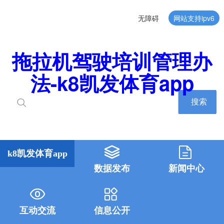
无障碍
网站支持ipv6
拖拉机驾驶培训管理办
法-k8凯发体育app
搜索
k8凯发体育app
数据发布
新闻中心
互动交流
信息公开