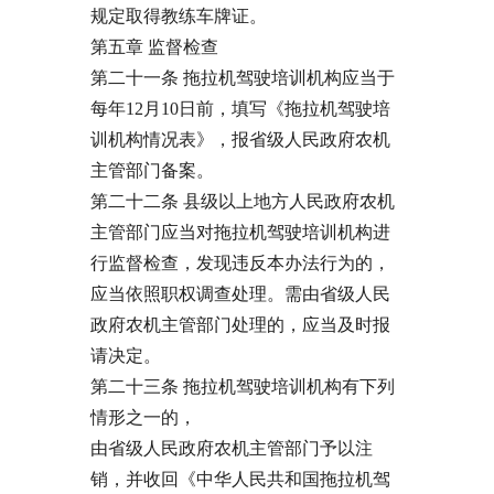
规定取得教练车牌证。
第五章 监督检查
第二十一条 拖拉机驾驶培训机构应当于
每年12月10日前，填写《拖拉机驾驶培
训机构情况表》，报省级人民政府农机
主管部门备案。
第二十二条 县级以上地方人民政府农机
主管部门应当对拖拉机驾驶培训机构进
行监督检查，发现违反本办法行为的，
应当依照职权调查处理。需由省级人民
政府农机主管部门处理的，应当及时报
请决定。
第二十三条 拖拉机驾驶培训机构有下列
情形之一的，
由省级人民政府农机主管部门予以注
销，并收回《中华人民共和国拖拉机驾