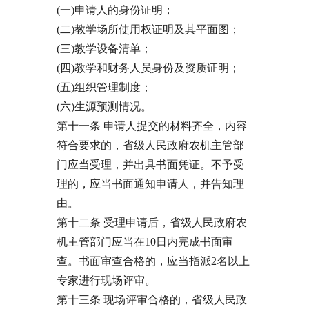
(一)申请人的身份证明；
(二)教学场所使用权证明及其平面图；
(三)教学设备清单；
(四)教学和财务人员身份及资质证明；
(五)组织管理制度；
(六)生源预测情况。
第十一条 申请人提交的材料齐全，内容
符合要求的，省级人民政府农机主管部
门应当受理，并出具书面凭证。不予受
理的，应当书面通知申请人，并告知理
由。
第十二条 受理申请后，省级人民政府农
机主管部门应当在10日内完成书面审
查。书面审查合格的，应当指派2名以上
专家进行现场评审。
第十三条 现场评审合格的，省级人民政