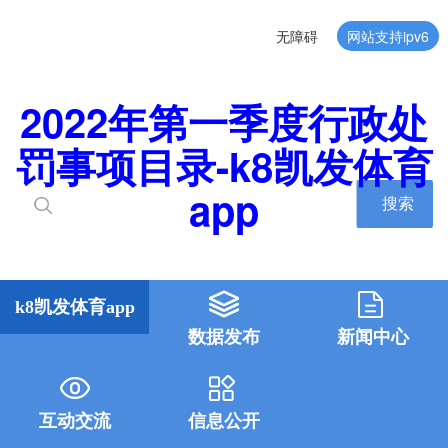
无障碍
网站支持ipv6
2022年第一季度行政处
罚事项目录-k8凯发体育
app
搜索
k8凯发体育app
数据发布
新闻中心
互动交流
信息公开