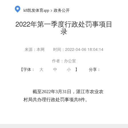
>
k8凯发体育app
政务公开
2022年第一季度行政处罚事项目
录
来源：本网
时间：2022-04-06 18:04:14
作者：办公室
【字体：
大
中
小
】
分享：
截至2022年3月31日，湛江市农业农
村局共办理行政处罚事项共8件。