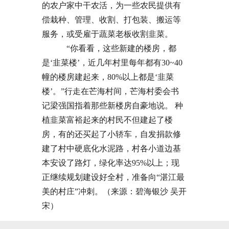
的农户家中干农活，为一些农民提供有
偿栽种、管理、收割、打包装、搬运等
服务，或受雇于蔬菜老板收割韭菜。
“你看看，这些新建的楼房，都
是‘韭菜楼’，近几年村里每年都有30~40
幢的楼房建起来，80%以上都是‘韭菜
楼’。”行走在芒海村间，芒海村委会书
记梁强国指着那些新楼房自豪地说。 种
植韭菜富裕起来的村民不但建起了楼
房，有的还买起了小轿车，自发捐款修
建了村中硬底化水泥路，村各小道边基
本安设了路灯，绿化率达95%以上；现
正继续规划建设好全村，准备向“湛江最
美的村庄”冲刺。（来源：碧海银沙 吴开
宋）