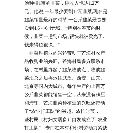
他种植1亩的韭菜，纯收入也达1.2万
元。他说,一年最少要割12茬韭菜,现在是
韭菜销量最好的时节,一公斤韭菜最贵要
卖到4.6~~6.4元钱。“特别在春节的时
候，韭菜一运到市场 ,很快就被卖光了,
钱来得也很快。”
韭菜种植业的兴还带动了芒海村农产
品收购业的兴旺。芒海村民多方联系市
场，在村里办起了韭菜收购点，收购韭
菜汇总之后再运往武汉、西安、山东、
北京等国内大城市。每年生产的上百万
公斤韭菜都能销售一空，从来没有积压
和滞销。芒海韭菜种植业的兴旺还带动
了“农业打工队”的兴起。农忙时节，一
些村民（村妇女居多）自发成立了“农业
打工队”，专门在本村和邻村劳动力紧缺