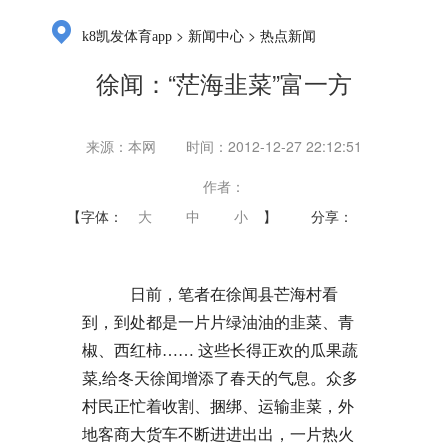
>
>
k8凯发体育app
新闻中心
热点新闻
徐闻：“茫海韭菜”富一方
来源：本网
时间：2012-12-27 22:12:51
作者：
【字体：
大
中
小
】
分享：
日前，笔者在徐闻县芒海村看
到，到处都是一片片绿油油的韭菜、青
椒、西红柿…… 这些长得正欢的瓜果蔬
菜,给冬天徐闻增添了春天的气息。众多
村民正忙着收割、捆绑、运输韭菜，外
地客商大货车不断进进出出，一片热火