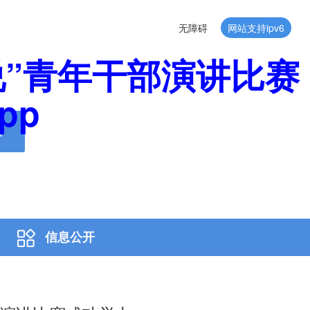
无障碍
网站支持ipv6
说”青年干部演讲比赛
pp
索
信息公开