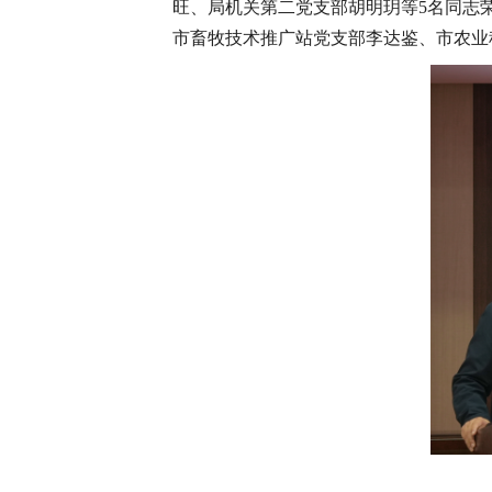
旺、局机关第二党支部胡明玥等5名同志
市畜牧技术推广站党支部李达鉴、市农业