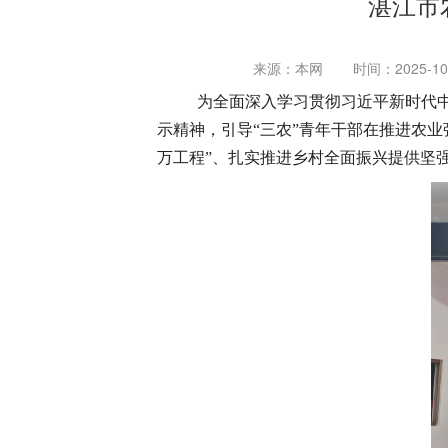
湛江市
来源：本网
时间：2025-10-
为全面深入学习贯彻习近平新时代中
示精神，引导“三农”青年干部在推进农
万工程”、扎实推进乡村全面振兴提供坚强保