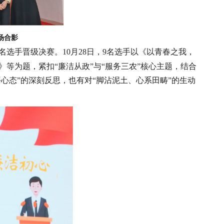
场合影
选手晋级决赛。10月28日，9名选手以《以青春之我，
等为题，紧扣“廉洁从政”与“服务三农”核心主题，结合
心态”的深刻反思，也有对“脚沾泥土、心系田畴”的生动