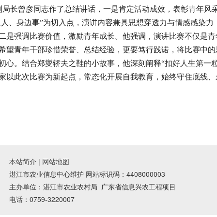
局长曾彦同志作了总结讲话，一是肯定活动成效，表彰青年风
身边人、身边事”为切入点，演讲内容兼具思想穿透力与情感感染
二是强调比赛价值，激励青年成长。他强调，演讲比赛不仅是青
希望青年干部珍惜荣誉、总结经验，更要笃行践诺，将比赛中的
初心。结合郑燮轿夫之鞋的小故事，他深刻阐释“扣好人生第一
家以此次比赛为新起点，常态化开展自我教育，始终守住底线、
本站简介
|
网站地图
湛江市农业信息中心维护 网站标识码：4408000003
主办单位：湛江市农业农村局
广东省信息兴农工程项目
电话：0759-3220007