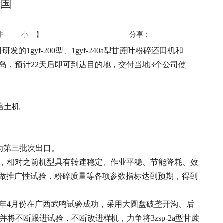
之国
中
小
】
分享：
yf-200型、1gyf-240a型甘蔗叶粉碎还田机和
腊岛，预计22天后即可到达目的地，交付当地3个公司使
肥培土机
为第三批次出口。
备，相对之前机型具有转速稳定、作业平稳、节能降耗、效
亚做推广性试验，粉碎质量等各项参数指标达到预期，得到
今年4月份在广西武鸣试验成功，采用大圆盘破垄开沟、后
将不断跟进试验，不断改进样机，力争将3zsp-2a型甘蔗