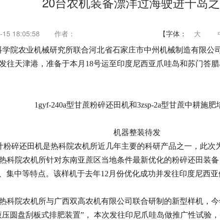
20台农机装备漂洋过海驶进千岛
15 18:05:58
作者：
【字体：
大
学院农业机械研究所联合河北省石家庄市中州机械制造有限公司研发的1g
0台，发往天津港，准备于本月18号运至印度尼西亚爪哇岛和苏门答
1gyf-240a型甘蔗粉碎还田机和3zsp-2a型甘蔗中耕施
机器整装待发
甘蔗叶粉碎还田机是热科院农机所近几年主要的科研产品之一，此次
田机是热科院农机所针对东南亚蔗区当地条件最新优化的粉碎还田装
、集中等特点。该样机于去年12月份优化成功并发往印度尼西
机是热科院农机所与广西双高农机有限公司联合研制的新型样机，
压圆盘刮板式排肥装置”， 本次发往印尼爪哇岛做推广性试验，并