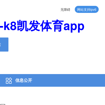
无障碍
网站支持ipv6
k8凯发体育app
索
信息公开