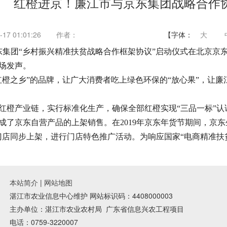
红橙进京！廉江市与京东集团战略合作
17 01:01:26
作者：
【字体：
大
集团“乡村振兴精准扶贫战略合作框架协议”启动仪式在北京京
场发声。
之乡”的品牌，让广大消费者吃上绿色环保的“放心果”，让廉
橙产业链，实行标准化生产，确保全部红橙实现“三品一标”认
成了京东自营产品的上架销售。在2019年京东年货节期间，京
sh门店同步上架，进行门店特色推广活动。为响应国家“电商精准
本站简介
|
网站地图
湛江市农业信息中心维护 网站标识码：4408000003
主办单位：湛江市农业农村局
广东省信息兴农工程项目
电话：0759-3220007