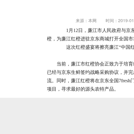
来源：本网
时间：2019-01-
1月12日，廉江市人民政府与京东
橙，为廉江红橙进驻京东商城打开全国市
这次红橙盛宴将擦亮廉江“中国红橙
当前，廉江市红橙协会正致力于培育红
已经与京东生鲜签约战略采购协议，并完
流。同时，廉江红橙将在京东全国7fre
项目，寻求最好的源头农特产品。