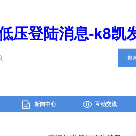
低压登陆消息-k8凯发
搜
新闻中心
互动交流