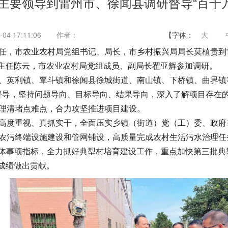
主要领导到雷州市、徐闻县调研督导“百千
04 17:11:06
作者：
【字体：
大
农办主任，市农业农村局党组书记、局长，市乡村振兴局局长莫植贵
副主任陈云，市农业农村局党组成员、副局长翟亚辉参加调研。
、英利镇、覃斗镇和徐闻县徐城街道、南山镇、下桥镇、曲界镇
督导，坚持问题导向、目标导向、结果导向，深入了解项目存在
理清堵点难点，合力攻坚推进项目建设。
高度重视、真抓实干，全面压实乡镇（街道）党（工）委、政府
农污终端设施建设和管网铺设，高质量完成农村生活污水治理任
项具体事项指标，全力抓好典型村培育建设工作，重点加快第三批典
成绩做出贡献。