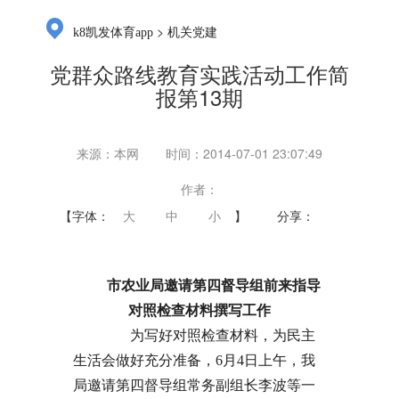
>
k8凯发体育app
机关党建
党群众路线教育实践活动工作简
报第13期
来源：本网
时间：2014-07-01 23:07:49
作者：
【字体：
大
中
小
】
分享：
市农业局邀请第四督导组前来指导
对照检查材料撰写工作
为写好对照检查材料，为民主
生活会做好充分准备，6月4日上午，我
局邀请第四督导组常务副组长李波等一