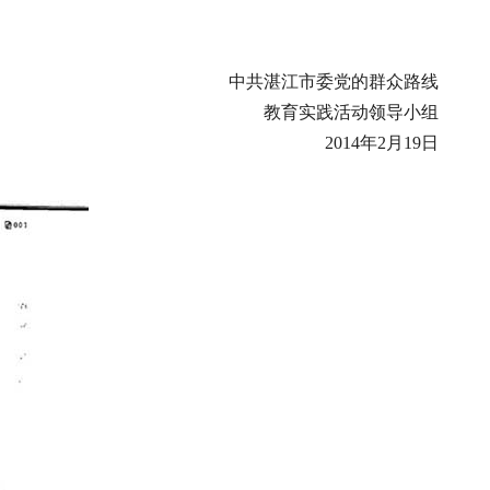
中共湛江市委党的群众路线
教育实践活动领导小组
2014年2月19日