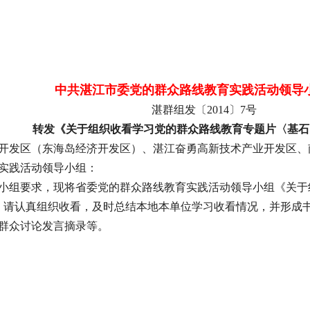
中共湛江市委党的群众路线教育实践活动
领导
湛群组发〔2014〕7号
转发《关于组织收看学习党的群众路线教育专题片〈基石
发区（东海岛经济开发区）、湛江奋勇高新技术产业开发区、
实践活动领导小组：
小组要求，现将省委党的群众路线教育实践活动领导小组《关于
们，请认真组织收看，及时总结本地本单位学习收看情况，并形成
群众讨论发言摘录等。