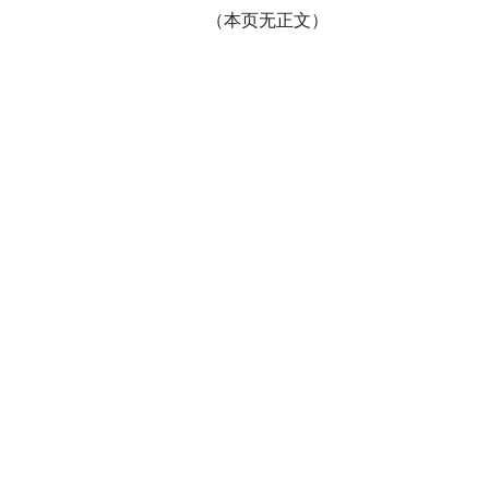
（本页无正文）