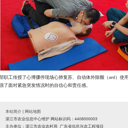
干部职工传授了心博骤停现场心肺复苏、自动体外除颤（aed）
强了面对紧急突发情况时的自信心和责任感。
本站简介
|
网站地图
湛江市农业信息中心维护 网站标识码：4408000003
主办单位：湛江市农业农村局
广东省信息兴农工程项目