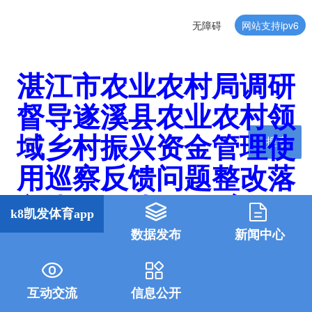
无障碍
网站支持ipv6
湛江市农业农村局调研
督导遂溪县农业农村领
域乡村振兴资金管理使
搜索
用巡察反馈问题整改落
实情况-k8凯发体育app
k8凯发体育app
数据发布
新闻中心
互动交流
信息公开