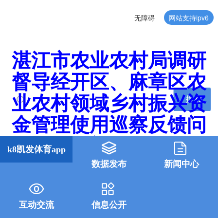
无障碍
网站支持ipv6
湛江市农业农村局调研
督导经开区、麻章区农
业农村领域乡村振兴资
搜索
金管理使用巡察反馈问
题整改落实情况-k8凯发
k8凯发体育app
体育app
数据发布
新闻中心
互动交流
信息公开