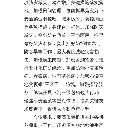
项防灾减灾、稳产增产关键措施落实落
地。加强田间管理，抢前抓早落实好小
麦油菜促弱控旺、肥水运筹、防控病虫
等各项措施，构建合理群体。加强防灾
减灾，突出防在救前、平急两用，提早
做好防灾准备，突出抓好防“倒春寒”、
防春旱等工作，最大程度减轻灾害损
失。加强病虫防控，加密监测预警，推
行专业化统防统治，重点防治小麦条锈
病、赤霉病、油菜菌核病，加密布设草
地贪夜蛾“三区四带”防线。加强指导服
务，继续开展下沉一线包省包片行动，
聚焦小麦油菜等重点作物，提高关键技
术覆盖率，促进大面积单产提升。
会议要求，要高质量推进春耕备耕
各项重点工作。压紧压实各地粮油生产