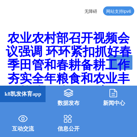
无障碍
网站支持ipv6
农业农村部召开视频会
议强调 环环紧扣抓好春
季田管和春耕备耕工作
搜索
夯实全年粮食和农业丰
收基础-k8凯发体育app
k8凯发体育app
数据发布
新闻中心
互动交流
信息公开