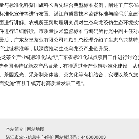
量与标准化科蔡国旗科长首先结合典型标准案例，阐述了广东省
标准化宣传等进行布置。湛江市质量技术监督标准与编码所章建
面进行讲解。农机所王槊助理研究员对生态乌龙茶仿生态环境技
件进行详细解读。市质量技术监督标准与编码所付光中副主任对
最后，广东茗皇茶业有限公司程颖副总经理介绍了生态乌龙茶特
产业链标准等，以深度推动生态乌龙茶产业链升级。
乌龙茶全产业链标准化试点”广东省标准化试点项目工作进行讨
入选全国名特优新农产品目录，有待通过全产业链标准化建设，
、茶园观光、采茶制茶体验、茶文化等有机结合，实现以茶兴旅
面实施“百县千镇万村高质量发展工程”。
本站简介
|
网站地图
湛江市农业信息中心维护 网站标识码：4408000003