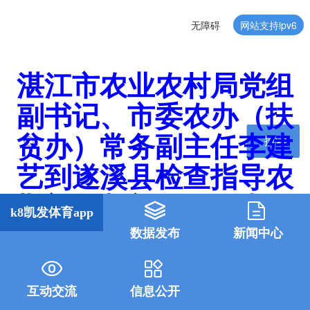
无障碍
网站支持ipv6
湛江市农业农村局党组
副书记、市委农办（扶
贫办）常务副主任李建
搜索
艺到遂溪县检查指导农
业安全生产工作-k8凯发
k8凯发体育app
体育app
数据发布
新闻中心
互动交流
信息公开