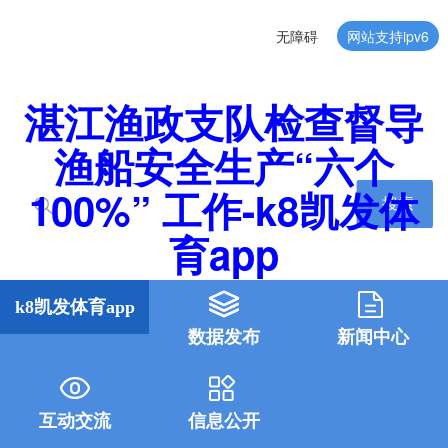
无障碍
网站支持ipv6
湛江渔政支队检查督导
渔船安全生产“六个
100%” 工作-k8凯发体
搜索
育app
k8凯发体育app
数据发布
新闻中心
互动交流
信息公开