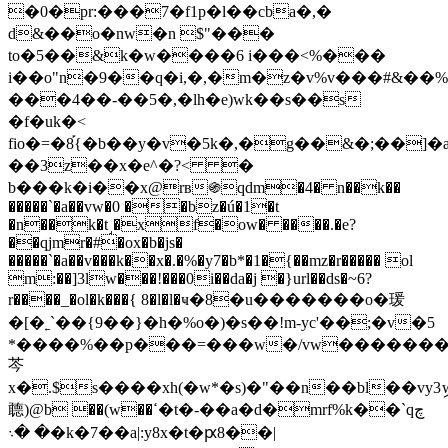
�0�pr:���7�f1р�l��cba�,�
d&��
o�nw�n $"���
to�5��&k�w����6 i���<%���
i��o"n�9��q�i,�,�m�z�v%v���#&��%x
���4��-��5�,�lh�e)wk��s��s
�f�uk�<
fio�=�8֡{�b��y�v�5k�,�g��&�;��]
��3z��x�e^�?< �
b���k�i��x@rв֍qdm�4� n��k��
�����`�a��vw�0 ��bz�ú�1�t
�n��k�t˼�xf�ow� ����.�e?
��qjmr�#�ox�b�js�
�����`�a��v���k��x�.�%�y7�b*�1�{��mz�r����� ol
m:��]3lw���!���0i��da�j �}url��ds�~6?
r����_�ol�k���{ 8�l�l�ҹ�8�u�������o�瑗
�[�˿`��{9��}�h�%o�)�s��!m-yc'��;�v�5
*����%��p���=���w�/vw����������r
芩
x�.$s����xh(�w*�s)�"��n��bl��vy3ިwɛ<�3��ke`�g��ބ7�]�j���w��l�@m
聼)@b ��(w��ߵ�t�-��a�d�mrf%k��`qچ
� �܈�k�7��a|:y8x�t�ԗ8��|