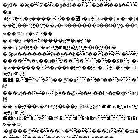
�y3�_�9q�5]�i�g�d$�� �2���h�
�m
nb7fg�g�������޾u�qz$sr��{nu�~�{���6�h��)�`�b���
����<���
ԕ��!0( f c�v7��
�p[>�χuĝ�$@����p�j��
��c`p@��<�n4ё���|��v�t��8�
�.5pw������%�y��h�7��l�>�,#�
�͛���%�y��h�7��l�>���$�=�ԅ
5pw������%�y��h�7��l�>���$
t�p8�-
���:�"�b�"wv)��@]�n��"�� w�
蜫
���wj��l7�a1j��@n���!|>�#�xjr4tq&
䅚
��hy���v�&0*�k�
�χuĝ%$@�'����hy���v
t�p8�-
���:�<�bp��tv)��@]�n��<��sw�`ˇ�����
ԕ��!0(
.�g[���@n���!|>�#����2sv)�tcs�n
�p �}����g\�@/"5a��j ԕ����