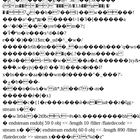
(lm��f�`ˇ���8/�3.b��n��j �/
�\�7ڼ��h�7��l}��w�����!
����a^�g*ԭt� ����l>1�3�[������a
�~'�f����yre9��m�?:|
�؇�דo�/e���x^d�4�?
е��`�)��|\1$m;�_ud�^_�w�/
�����fe6h�lm���_�ao����h���`q�wo�
������8���і�q�(.?���ns����u
��4���i˂tc�w�.��a�d,������]xy
�݅��,w�yjvj��j0 ��`8}���ʛ�t��l?
x�bs��w�aa�l��wm�f� ����"�_���?'-
�ݘ�b���-
���n�6wk�w'di*,h��t7r�˖m�
������ֽѐ
�[�x}
����c�{1�e���n���ӣ�n֚�uǣ��z�կg
>
stream x� �r
��w3r04ri�2t0bcc=#s�h.��������bh�
� endstream endobj 59 0 obj << /length 10 /filter /flatedecode >>
stream x� ��| endstream endobj 60 0 obj << /length 890 /filter
/flatedecode >> stream x����o1ƈ%d�z"