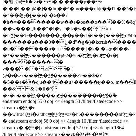
f�봶בݧu��оva��t�|����p��/
�l��h��f@�]��lm��^�px���rllψ.��l1j��ݿ�į<��/f{���������ϻ{����o�#`�#�
�"��i�[��)� �6�۟�?
�h�=��������w��s�oe��o����%�ȅq'�r
��w���لh��"�i�y }�]-�w��#n
�h��%���h���_��g��/'l�t��{���o&
������u���ݺ��0�d"�g�)�kcrռh��������փ���fu�q0������i�`:�"��#h�3�.y7����y����d\e��9o�r@�$y�%���|
�u������n�}n����{�k�.�sgg�i��/
�*���v������p92�^n� �rd�ȓ�|
��� �����~�
v�����.zf7�|f
@�i�.z7���������z\e��$�?
�5��e��q'u��4��u<�����ӈ��oދm��llψs&wm�����(~~t��f
��&& ϩ�û�?
�z�u�������p�������i��݉�
endstream endobj 55 0 obj << /length 53 /filter /flatedecode >>
stream x� �r
��w3r04ri�2t0bcc=#s�h.��������bh�
� endstream endobj 56 0 obj << /length 10 /filter /flatedecode >>
stream x� ��| endstream endobj 57 0 obj << /length 1864
/filter /flatedecode >> stream x��yk�e�̇-