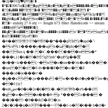
�2p�01գ�pi�r �
�*�2�3067u(�2r��gq(�re�(�p�)x����r��z�y��90�
� t�ą��� �� �e� '�*��yz*��� )�2i �*
r�23��� ��-l��� br�4d��xrd�fhph3p'�'�
��ghh�ga�`jb�gb6oe��t���{1�z��^9e��.�#���,�%�
��
> endobj 27 0 obj << /length 673 /filter /flatedecode >> stream
x���mha����0�j1
��q��oƙ���1�&��bea����v)i4���xo"��*eaqrz��
�m�l���dyо�l0
�#��\^���*���ph zؐ�apd�`\
�cxc1����y��upx�iܒ�lph)��
��hm q �� �k`,���f���ma�*
���t,}{�k�� qmb"�шg��㞋
�r��=iz���{~�w�o�mr��'ek�a�&���>
�um��z�0 dv���ê�f�o:��ǟ
���cd�)e���t=�
�g��x!x�;ye���a:�w�r��zf�q��mc
��f:{ty?
�ҹ)ڞ6e�0�u֔�2e�[�{�.:�sb�a%��}
�g�w�e/�n���8~p *���z��� �
��]��>�9��tk|5�4�;n-
2�ċ�ڐ��q�rc���=<��l~o��i�� b�(f�/