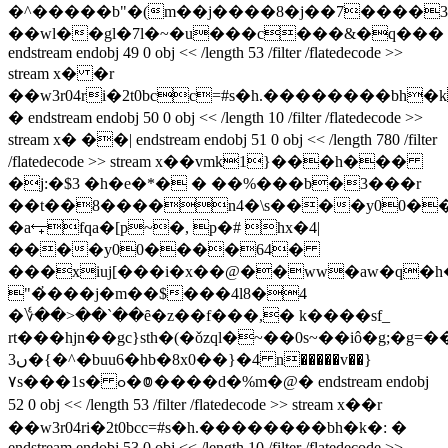
�^�����b"�(m��j����8�j��7����3�7�
��wl��gl�7l�~�u���c���&�q���
endstream endobj 49 0 obj << /length 53 /filter /flatedecode >>
stream x� �r
��w3r04ri�2t0bcc=#s�h.��������bh�
� endstream endobj 50 0 obj << /length 10 /filter /flatedecode >>
stream x� ��| endstream endobj 51 0 obj << /length 780 /filter
/flatedecode >> stream x��vmk1}���h���
�j:�$3 �h�e�*� � �
�%���b�3���r
��t��8����n4�\s����y00��
�a⥆fqa�[p~�, p�# hx�4|
����y00����64�
���xiuj[���i�x��@��ww�aw�q�h
"�҆���j�m��$���4l8�4
�؇��>��`��ȇ�z��f���,� k����sf_
rt���hjn��gc}sth�(�ǒzql�~��0s~��iô�g
ں3�{�^�buu6�hb�8x0��}�4 n�����v��}
۷s���1s�
ߋ�៙����d�%m�@� endstream endobj
52 0 obj << /length 53 /filter /flatedecode >> stream x� �r
��w3r04ri�2t0bcc=#s�h.��������bh�k�: �
endstream endobj 53 0 obj << /length 10 /filter /flatedecode >>