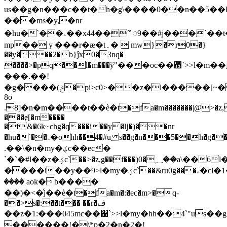
us��g�n���c��t�h�g\����0��n��5��
���ms�y,�nr
�hu�`��ۦ��x44��𑪅9��#j���`��t�h�g����pq���?
mp�� y ���r�ӕ�t۔�  mw}�r0�}
��y���2�b}ĵx0�3nq�
����>�pq��l�m���ў"���oc��΃`>>l�m
���.��!
�g����(ݲ�pi>c0>��z�l�����[~����_?
8o
.8]�n�m����t��ѐ�t�fa�m�������|@>�z,
���ɇ[�m����
�f&�6k~chg�q���i��y�ǉ�)��nr
�hu�`��ۦ�ohh��4�#u s��g�n���5��h�g����pq��8a~�(t�m�׬j
.��\�n�my�ؼc��ec�
`�`�#l��z�ؼc`��>�z,g��f���)0�؁��a\��6l�m�:��}
����i��y��9>l�my�ؼc`��&ru0g���ۦ�cl�1��p�z�#����-a}xl�1��p�z�#؎����
���� aok�b����
��)�<�ͯj��ѐ�t�fa�m�:�ec�m>�q-
��>s�:��t��� ��r�ف
��z�1:���045mc��΃`>>l�my�hh��4`"u
������!�\*p�2�n�2�!