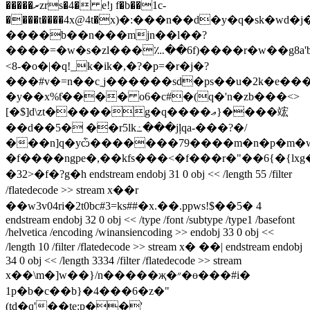
�����ރzrs�4� e!ȷ f�b��1c-
����t����4x@4t�x)�:���n��d�y�q�sk�w
����b��n���mjn��l��?
����=�w�s�zl���؊��6f)����r�w��g8a'b
<8-�o�|�q!_k�ik�,�?�p=�r�j�?
���#v�=n��cˍj������sd�ps��u�2k�e��
�y��x%ƭ���� o6�c#�(q�'n�zb���<>
[�$]d\zt�����g�q����ޢ}����竤
��d��5� ��r5lk߸���jļqa-���?�/
���n]q�yѽ�������79����m�n�p�m�
�f����ngpe�,��kfs���<�f���r�"��6{�{lx
�32>�f�?g�h endstream endobj 31 0 obj << /length 55 /filter
/flatedecode >> stream x� �r
��w3v04ri�2t0bc# 3=ks##�x.��.ppws!$��5�  4
endstream endobj 32 0 obj << /type /font /subtype /type1 /basefont
/helvetica /encoding /winansiencoding >> endobj 33 0 obj <<
/length 10 /filter /flatedecode >> stream x� ��| endstream endobj
34 0 obj << /length 3334 /filter /flatedecode >> stream
x��\m�]w��}/n�����җ�״�ɵ���#i�
1p�b�c��b}�4���6�z�"
(td�q'��te:p��'