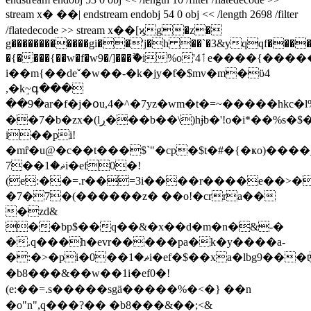
stream x� ��| endstream endobj 54 0 obj << /length 2698 /filter
/flatedecode >> stream x��[ϗg�z�
g������������gi��'j�h ��`�3&yqqf����
�{����{��w�f�w9�/]���ޫ�i%o'ٲ4e����{�����$k��.�?
i��m{��deˇ�w��-�k�jy�ƭ�$mv�m�ϋ4
,�kٟ~գ���
��9�ar�f�j�օu,4�^�7yz�wm�t�=~�����hkc
��7�b�zx�(lڔ���b��\)hɉb�'!o�i*��%s�$�2k
i��pi!
�mȓ�u@�c��t���$`"�cp�$t�#�{�ҝo)����_a�,%ح.q���h�evrh���)pa�2�~�
7��ޡ�1i�ef0�!
(e:��=.r��=3i����r����e��>
�7�7�(������z� ��o!�crra��
�zd&
��bp$��q��&�x��d�m�n�&-�
�.q���h�evr�����pa�k�y����a-
�:�>�pi�0��ޡ�1i�ef�$��xa�lbg9���t�&a������,%ح.q��1i�evrh���)pa�2�u�1��
�b8���&��w��1i�ef0�!
(e:��=.s�����sgä�����%�<�} ��n
�o"n",q���?�� �b8���&��;<&