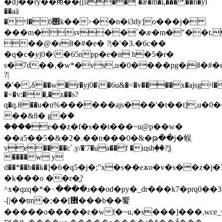
�d)��ry��ԙ��([u��`�æ�m�i,��� ��n�yl
��aä
�ˣl�б΢k��>�ׁ�n�i3dy]o���j�
���m�sv��`�æ�m�"��t.;
��@�r8�#�e� ?|�'�3.�6c��
�q�c�yj0�\�65npp�e�n h�5�r�
s�7d��,�w*�vs,u�0����pg�j8�#�
?|
�'� ,δ��w�r�yj0�\�6u&�<�v����x�ajsgˣl�
�<�v:��,�x��s?
q�q.θ��u�n%������ajs���'�t��t],u�0�
��&8� g�ؚ�
����e��z�f�s��t���~u@p��w�
��a5��5�&�2�.��n���0�&�թ��j�蜈
ve����c`.y/�'7�ua��f �щshٟ��?ѯ
����w y
d��*��b��k�]�6�q5�j�;ˮx�s��eѫo�v�s��
�k���o ��r�̲?
^x�ԛzq�*�۰����ɹ��od�py�_dr���k7�prq0��3=��ݼ������ك
-[|��tm�;��[޾���b��饗