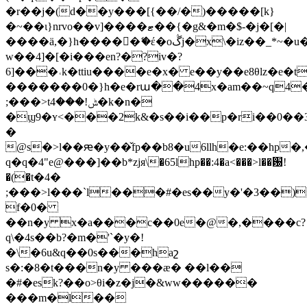
�r��j�(d��y���[{��/�)�����[k}
�~��ι}nrvo��v]����ޓ��{�g&�m�$-�j�[�|
����ӓ,�}h�����ޭ�έ�oڴj�x\�iz��_*~�u�'_�\�e�?
w��4]�[�i���en?�?iv�?
6]���˓k�ttiu����e�x� e��y��e8θlz�e�
�������0�}h�e�rա��4x�am��~q4�
;���>tݰ!���4�k�n�
�ϣ9�ʏ<���2k&�s��i��p�ri��0��
�
@s�>l��ԙ�y��̌fp��b8�u6llh�e:��hp�
q�q�4"e@���]��b*zjя\�65lhp��:4�a<���>l��԰!
�(�t�4�
;���>l���`l���#�es��y�'�3��)
f�0�
��n�y x�a���c��0e�@�,����c?
q\�4s��b?�m�'`�y�!
�\�6u&q��0s���haշ
s�:�8�t���n�y ���æ� ��l��
�#�esk?��o>θi�z�j�&ww������
���m�l��