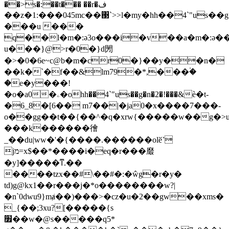
��>s�:��t��� ��r�ف
��z�1:���045mc��΃`>>l�my�hh��4`"us
���u ���
q��l�m�:ǝ3o���i�v��a�m�:ǝ�
u���}@>r�0�}d閍
�>
�0�6e~c@b�m�cr0�}��y��n�
��k�`�f��&lm79�*,���۬�
�e�y���!
�o�a0�ۦ�ohh��4`"us��g�n�2�!���&ѐ�t-
�6_8�[6�� m7��|�ja0�x����7���-
o��gg��t��{��^�q�xrw{�����w��g�>
���k������徻
_��du|ww�'�{����.������olӗ˺
jמ=x$��*����i�eq�r���黀
�y]�����ͳ.��
����tzx��#\��#�:�ŵg�r�y�
td)g@kx1��r���j�*o��������w?|
�n`0dwu9}mⱥ��)���>�cz�u�2��gw��xms�
_{��;3xu?[�����{s
׿��w�@s�����q5*