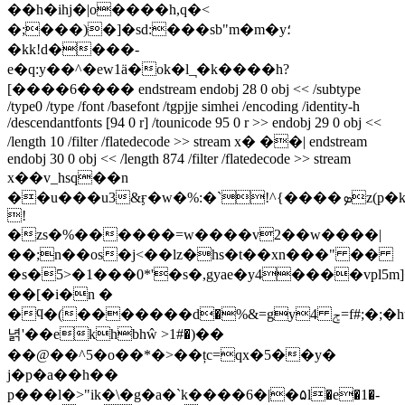
��h�ihj�|o����h,q�<
�;���)�]�sd:���sb"m�m�y؛
�kk!d����-
e�q:y��^�ew1ӓ�ok�l_̩�k����h?
[����6���� endstream endobj 28 0 obj << /subtype
/type0 /type /font /basefont /tgpjje simhei /encoding /identity-h
/descendantfonts [94 0 r] /tounicode 95 0 r >> endobj 29 0 obj <<
/length 10 /filter /flatedecode >> stream x� ��| endstream
endobj 30 0 obj << /length 874 /filter /flatedecode >> stream
x��v_hsq��n
��u���u3&ӻ�w�%:�`!^{����ܤz(p�ko�>d�"4z��ƃ@
!
�zs�%������=w����v2��w����|
��;n��os�j<��lz�hs�t��xn���" ��
�s�5>�1���0*'�s�,gyae�y4����vpl5m
��[�i�n �
�ϥ�(�������d�%&=gyݮ 4=f#;�;�hu��`!t�{�.�r���ѕ�1�(��s�r"8��ax�b���޷�rb����'=#�qyu4�ƃ�fw��w���<�:b��i��v
녉'��ekhbhŵ >1#�)��
��@��^5�o��*�>��țc=qx�5��y�
j�p�a��h��
p���l�>"ik�\�g�a�`k����6�|�۵l�e�1�-