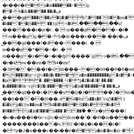
�t��ѐ�t�fa�m������>�q-
��>s�dc��t��� ��r�ف
�͚��qɸ���i��y�ǉ�)�h7;�l��`0��ms�7
�h��`��[6�� ��}@>r�0،����;��a!
������r�ӕ�t۔�  m���p���>�t۬�
 m���pq-��>s�dc���v��� ��r�ف
�͚��qd���!�4��<���t۔� 
m���p�*��>�t۔� 
m���p�z��>�t�fp����`|@>r�0،��
�r�knw��ms�7$4�mt?
�:h�`���f�ohh���~��b9��#�8�m6ؚ�
�;���0�6e~c@c��d�c��t�fa�m���������p�z��>�
�ja�  � .������ ^c�\*p�2�n�2�! ��.��!
�a����0�6k~c@c�]f�c����fa�)n�!��t���� ��r�ف
�͚��qd���c�i��y�ǉ�)���2�bm��
��h��`��[6��.ͽ �4�#u s��x�8`x\q5�|� }
�ǡ�kp�k'(w��ms�7$4�t�h��t�l|��y��n�!
�#��ra�)n�!��t�a��� �l��۬� �e�y���!
�o�a���0�6e~c@c�mdcm��`�`�#l�m����
����|���h���v,\0}\�f�g�s���(�!
�\*p�2�n���c��t��ѐ�t�fa�m�:�ec�m>�