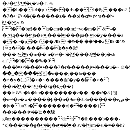
�7�7�(�\s� ѣ %|
��b��kd�p`x�ej�d<��i�8g���o
�7�7�(������z� ��o!�crra��
�zd&
��bp$��q�cm�p�mݿ=vo�m�:&-�
�.q���h�e������pa�k�y����a-
�:�>�pi�0��ޡ��/�� ��&�9��2 ��3�^&
{z�� �����k�y�9f/
���!c�m��m�%�<����2��)�sh
an",�]���%�0
���������7�r�����j���u�~_ӹ�
��_����|�u���;��lu���
�^�y�۝�>�~����&[�y��ǩ�>�
��i���n��xg�kݯ��}
��tcڟ*e�k�im���͏�����z��=��ư�8|}듽
�n~\�e�w�����ϸ��n�9ue�ٙ3:3n������eڝ��q����]؞
�|y�uu3h�������ơj�����}|
��t���4�ꕭ��駷
g#nz����������deƽ7�ih���b���-
*κ]���nͮ��g��j�e��|sv�rm�ei�=��h?