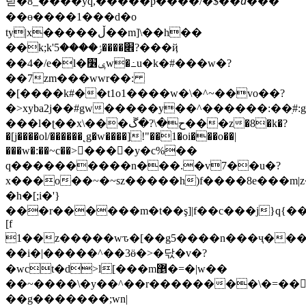
덛�8_����yq,�����p����/�$��ꞻ���
��ө����1���d�o
ty|x�����ڵ��m]\��h��
��k;k'׎����ݬ����5?���ҋ
��4�/e�l�ݷ׶w�߸u�k�#���w�?
��7zm���wwr��:
�[����k#��t1o1����w�\�^~��vo��?
�>xyba2j��#gw�����y��^������:��ֽ#
���l�ʈ��x\���ح�\?�ڱ���z�8�k�?
�[j����ol/������˛g�w����]!"��1�oi���o��|
���w�:��~c��>󒦿��� �y�c%��
q����������n���.�v7��u�?
x���o��~�~sz�����h)f����8e���m|z�
�һ�[;i�'}
���r������m�t��ş]|f��c���j}q{��{���k���ۿ]�����.�s#td�q:r����p
[f
1��z�����wԏ�[��g5����n���ҷ���
��i�|�����^��3ӫ�>�닧�v�?
�wct�d>l[���m޵�=�|w��
��~����\�y��^��r��������\�=��>
��g�������;wn|