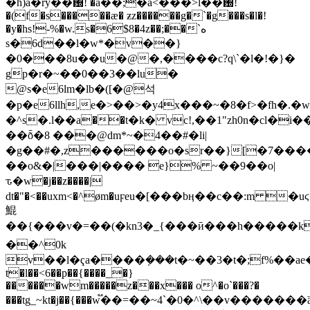
�h)a�ry��԰! �a��;�a<���>l��԰!
�(f�s�����æ� ƶz������g�`�g���s�l�!
�y�hs!-%�w.s�6$8�4z��;��`ه
s�6d��l�w*�v��}
�0���8u��u�@�,����c?q\`�l�!�}�
gp�r�~��0��3��lu�
@s�e6lm�lb�([�@석
�p�e6llh,e�>��>�y4x���~�8�f>�fh�.�w
�^s�.l��а��t�k� vc!,��1"zh0n�cl�i�
��ȭ�8 ���@dm*~�4��#�li|
�g��#�,z������o�sr��}[�7���
��o&�|���|���� e}% ~��9��o|
ԏ�w�j��z����|
dt�"�<��uxm<�^øm�uϝeu�[���bӊ��c��:m �uϛ��x%]���w~_=�>�>%
鯤
��{���v�=��(�kn3�_{���ӣ���h�����k
��^0k
v��l�ҁa����݂���t�~��3�t�;f%��
t�l��<6��p��{����_�}
������wm�����z���x��� o^�o`���?�
���tg_~kt�j��{���w֟��=��~4`�0�^\��v������