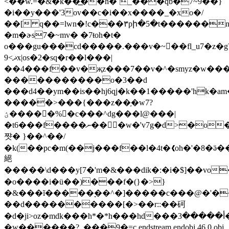
<��w.=�&�k��͟��h�`_���qb�7~9��}
�i��y���'3ov��c�i��x����_�xo�/
��[ q��=lwn�!c���٣pի�5�t������nn����&"��g�de3����%��xi_#w�f4�����}
�m�ɚs7�~mv� �7ŧoh�t�
o���gu���cd�����.���v�~��fl_u7�z�g
ޛ>9x|os�2�sq�r��l���|
��4���f��v�җz���7��v�^�smyz�w��
�����������o�3��d
���d4��ym��is��hj6qj�k��1�����'hk�am���l�������
�����>���{���z��֣�w7?
ؽ����񃅙�%�c���^dg���l@���|
�t6���f����ނ���w�'v7g�d>�o��7{�n�x�|iv7���1��md7���ͪ�7�}7���
쨧� }��^��/
�k(��pc�m(��j���f��l�4t�❮oh�'�8�ӛ�
絕
�����\d���y[7�'m�&���dik�:�i�$]��vo
�o����i�ü��)���f�(}�>}
�&���ĩ�����ׇ��^�]�����c���@�'���
��d����������[�>��r::��砢
�d�ji>oz�mdk���һ*�*h���hd���أ�����3�j��v�tt��y]��iw����>��<3n�`v����?
�w������?_���9�=c endstream endobj 46 0 obj