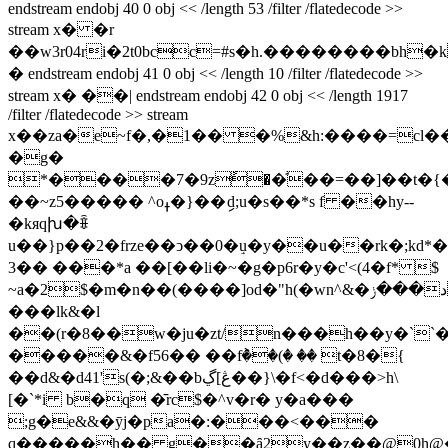
endstream endobj 40 0 obj << /length 53 /filter /flatedecode >>
stream x� �r
��w3r04ri�2t0bcc=#s�h.��������bh
� endstream endobj 41 0 obj << /length 10 /filter /flatedecode >>
stream x� ��| endstream endobj 42 0 obj << /length 1917
/filter /flatedecode >> stream
x��za�e~f�,�1�� �%&h:����=cl�
�g�
*����7�9zً��ͣ��=��]��t�{
��~z5����� ^oߪ�}��ިd;u�s��*s f ��hy--
�kяqխ�ꎕ
u��}p��2�frze��ͻ��0�ٟu�y��u��rk�;kd*
3�� ���*a ��[��li�~�g�p6r�y�c'<(4�f* $
~a�2$�m�n��(����]od�"h(�wn^&�د���ݫ����%
���lk&�l
��(r�8��w�ju�zt/n���h��y�``
�����&�f56�� ��fٞ��(� �� t�8�{
��d&�d41's(�;&��bڠ]ڲ��}\�f<�d���>h\
[�`*i b�q �̄rc$�^v�r� y�a���
;g�e&&�ӯj�pa�:���<���
q�����h�� g��ȃ2y��z��@0h@��