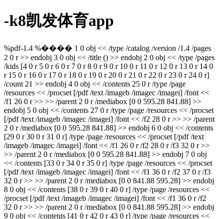
-k8凯发体育app
%pdf-1.4 %���� 1 0 obj << /type /catalog /version /1.4 /pages
2 0 r >> endobj 3 0 obj << /title () >> endobj 2 0 obj << /type /pages
/kids [4 0 r 5 0 r 6 0 r 7 0 r 8 0 r 9 0 r 10 0 r 11 0 r 12 0 r 13 0 r 14 0
r 15 0 r 16 0 r 17 0 r 18 0 r 19 0 r 20 0 r 21 0 r 22 0 r 23 0 r 24 0 r]
/count 21 >> endobj 4 0 obj << /contents 25 0 r /type /page
/resources << /procset [/pdf /text /imageb /imagec /imagei] /font <<
/f1 26 0 r >> >> /parent 2 0 r /mediabox [0 0 595.28 841.88] >>
endobj 5 0 obj << /contents 27 0 r /type /page /resources << /procset
[/pdf /text /imageb /imagec /imagei] /font << /f2 28 0 r >> >> /parent
2 0 r /mediabox [0 0 595.28 841.88] >> endobj 6 0 obj << /contents
[29 0 r 30 0 r 31 0 r] /type /page /resources << /procset [/pdf /text
/imageb /imagec /imagei] /font << /f1 26 0 r /f2 28 0 r /f3 32 0 r >>
>> /parent 2 0 r /mediabox [0 0 595.28 841.88] >> endobj 7 0 obj
<< /contents [33 0 r 34 0 r 35 0 r] /type /page /resources << /procset
[/pdf /text /imageb /imagec /imagei] /font << /f1 36 0 r /f2 37 0 r /f3
32 0 r >> >> /parent 2 0 r /mediabox [0 0 841.88 595.28] >> endobj
8 0 obj << /contents [38 0 r 39 0 r 40 0 r] /type /page /resources <<
/procset [/pdf /text /imageb /imagec /imagei] /font << /f1 36 0 r /f2
32 0 r >> >> /parent 2 0 r /mediabox [0 0 841.88 595.28] >> endobj
9 0 obj << /contents [41 0 r 42 0 r 43 0 r] /type /page /resources <<