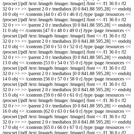
/procset [/pdf /text /imageb /imagec /imagei] /font << /f1 36 0 r /f2
32 0 r >> >> /parent 2 0 r /mediabox [0 0 841.88 595.28] >> endobj
10 0 obj << /contents [44 0 r 45 0 r 46 0 r] /type /page /resources <<
/procset [/pdf /text /imageb /imagec /imagei] /font << /f1 36 0 r /f2
32 0 r >> >> /parent 2 0 r /mediabox [0 0 841.88 595.28] >> endobj
11 0 obj << /contents [47 0 r 48 0 r 49 0 r] /type /page /resources <<
/procset [/pdf /text /imageb /imagec /imagei] /font << /f1 36 0 r /f2
32 0 r >> >> /parent 2 0 r /mediabox [0 0 841.88 595.28] >> endobj
12 0 obj << /contents [50 0 r 51 0 r 52 0 r] /type /page /resources <<
/procset [/pdf /text /imageb /imagec /imagei] /font << /f1 36 0 r /f2
32 0 r >> >> /parent 2 0 r /mediabox [0 0 841.88 595.28] >> endobj
13 0 obj << /contents [53 0 r 54 0 r 55 0 r] /type /page /resources <<
/procset [/pdf /text /imageb /imagec /imagei] /font << /f1 36 0 r /f2
32 0 r >> >> /parent 2 0 r /mediabox [0 0 841.88 595.28] >> endobj
14 0 obj << /contents [56 0 r 57 0 r 58 0 r] /type /page /resources <<
/procset [/pdf /text /imageb /imagec /imagei] /font << /f1 36 0 r /f2
32 0 r >> >> /parent 2 0 r /mediabox [0 0 841.88 595.28] >> endobj
15 0 obj << /contents [59 0 r 60 0 r 61 0 r] /type /page /resources <<
/procset [/pdf /text /imageb /imagec /imagei] /font << /f1 36 0 r /f2
32 0 r >> >> /parent 2 0 r /mediabox [0 0 841.88 595.28] >> endobj
16 0 obj << /contents [62 0 r 63 0 r 64 0 r] /type /page /resources <<
/procset [/pdf /text /imageb /imagec /imagei] /font << /f1 36 0 r /f2
32 0 r >> >> /parent 2 0 r /mediabox [0 0 841.88 595.28] >> endobj
17 0 obj << /contents [65 0 r 66 0 r 67 0 r] /type /page /resources <<
/procset [/pdf /text /imageb /imagec /imagei] /font << /f1 36 0 r /f2