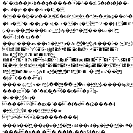
�`�xb��jv۶h��q������^��zl 5�t�t�ĵ��-
�vul�p£��n�zko�f/_�
����iþ�w��305�ue8�*,�љg��o^
�hu�`�a��gy�.v[�ax��o[�𑪅9��þ{���1\
(z�uy�����0m>_aיp�\*����taa�h
�o{:4� us��'
��qū���aw��c5�\*p�2mޮ�@b���ѐ�t�f
l]o�l8���`v`6�]6~ejg��x���!�o�a0�7�f�����7r
�hu�`��7�f�����7�
�h��`��7y��x4t��h�g����pq���f���v$���
��)��n:p�*�9��#l�͚���t�h�g\����0�7�`k��
�;���0�6e~c@c�m��*��>�t۔�  m7��|
�ja0���-a}
����|@>r�0،�����ec�z����hg$]
���ec� `�`�#l�͚���t��pq-
�#��3nq�
���[�ux�`���f�o�(2����4
�;6ǉ�)��nr
j"usa�m�������|
���h����g�n��x44��c4�g���cᢀ
r���/�y��,�� ��l�ۦ��x$4�t:4�