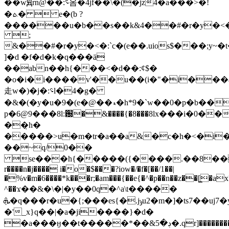
��wԬrn@��:؝옴�4jf��\�(�jz4�a���>�!
�ܬ�  e�(b ?
������u�b��s��k&4��#�r�y�<�
;
&��#�r�y�<�:`c�(e��.uios$���;y~�
]�d �f�d�k�q���ä
��abn��h{���<�d��:¢$�
�o�i�i����v'��u��(i�"�i���ä
走w�)�j�:؝
l�4�g�
�&�(�y�u�9�(e�@��ޑ�h*9�`w��0�p�b��u
p�6@9���8l:԰�&����{�8���8lx���i�0��
��̣h�
�����>u�m�tr�a��a&�c�h�<�i
��~q/0��
se���h{�����({����.��8��d^�d�d���٫���@_ݳ�j��ҋqr�lg�g
r����n�j���� i�o�$���?iow�/�f�[��/1��|
�%v�m�6����*k���r;�am���{��e{�^�p��n��z��[͇�ax
^��ϫ��&�\�|�y��0q�^a\t�����
ܞ�q���r�u�{;���es{�.jݸu2�m�]�ts7��uj7�y@j�x7�����||
�'_x}q��|�a�ji����}�d�
�a���ӈ��t�����*��&ڊ�5�.qr]��������8��w�����_í�'w7m����o_�g�����u�{���6nm��o��ٻ�uo���_��{�'��۷���o �g��*_|m��o���`��z�s{:��o\o��nn߾9�z�e�o�w������