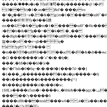
����ؙ/���a�ә� m�茍��p������@ l�s
{f��hʲ)�1�:an�]&d'� ���̖zvο
�^�c̳��1~a�2�&�g{m�1�����ɯl0'`�
����8y�#��ǘ㞇
mx��ȃ2�&�g�m�1�����ɯl0'`�#kr��
/�l�h�&�g��=��
k� �_��
��d6ph���m���ɯl00�������b8
멇�m�yd��e>qh��q�
a\yp`b"8���
�m���ɯl00��:��ac;�d�&�dt��ዉc
�(3 ���l����' a�`a"�(� �ɧ�|
���',�b$�d��hl�'|e�
�a"�l"hds�0�6q~�:�:��f�{���7d>��}
�1���ݽ���������k�n�pr����=�6|
��x�������k��������g'^}
�k���g[����ol�z��d�w;
{fr8[.x����u5sm�>����o_�bbk&�t��qqz;�;ݑ��_>����g�8��ipkg�u�!
���)��?y�����ȏ
����of8b���mxk���w6�;4�a��n��
���2�{?g �~