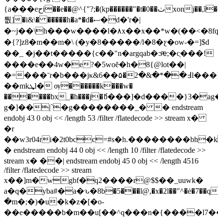
{a���eحi��e��@^{"?;�(kp������"�t�0��ٺxonj��,ȋ�~l
퉚]�i&\� �����h�a*�d�ސ�d�'r�|
�~j��\h���w����l�۸x��x��*w�(��<�8f
�{?]z8�m��m�\ (�y�8�����/l�8�ƹ�ow-�=]$d
��_ �j��t���� �{c��" n�argqab�:ԙ;�c̖���!
����e��4w�e?�5woĕ�h�8{@lot��|
�=���ˉr�b���jκ&߃��*�&�2�۵��6l���}cwlx�������������dg���,�2d#�|
��mkܜl� ѹ������k���w�
������bx_�h���j�ެb���]�d����}3
g�]��|`�g��������_� � endstream
endobj 43 0 obj << /length 53 /filter /flatedecode >> stream x�
�r
��w3r04ri�2t0bcc=#s�h.��������bh
� endstream endobj 44 0 obj << /length 10 /filter /flatedecode >>
stream x� ��| endstream endobj 45 0 obj << /length 4516
/filter /flatedecode >> stream
x��]m�wgbf�q2����r@$$��_uuwk�
a�q�yba#�a�ԅ�8b�5���l@,�x�2l��"^�ė�7��q��w�{/t
�m�;�)�u�k�z�[�o-
��e�����b�m��u[��^q���n�{����l7��=