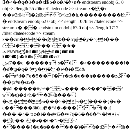
�<��q�3�u�x׫o�k�/�n� endstream endobj 61 0
obj << /length 55 /filter /flatedecode >> stream x� �r
��w3r04ri�2t0bc3=kc3�h.���������b
� endstream endobj 62 0 obj << /length 10 /filter /flatedecode >>
stream x� ��| endstream endobj 63 0 obj << /length 1712
/filter /flatedecode >> stream
x��zm�w��qj0��h'pj�ȳ�^}3���
(4�� f:��h�dc�
ٹt%#d%d6����@hy���{����t�
���9��{o�e��hc%�l���xz?
ڜf7��q"�����q_s�di_�>��������l��yt'r�5�p^��pp����j;�}
�d۟�ϣ�q�"y�� �w�i�窩d&-
ގ�ģ*d�("q�5��[�r�zk�u��ή�����zڴ�:�v����e!
��(x܍n�sl5�
�@h�����#y%�"w���a�a&��"��?
w�u)�d ^h�*�3h���
�s�ܹ�eu���>�~/�����{�u�
q�����8it0auj5�*á�˵��� 9pj �a}
���˵�4� tt z�l��e5�7t|�6��0�">�~/
�l}��b�a��0�">�~/
�����{�u�s������)�t�tî2*�\lh�p