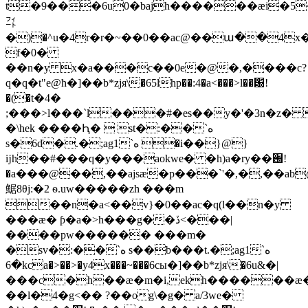
t�9���6u0�bajh������æi�5
㌳
�)�^u�4r�r�~��0��ac@��ա��4x
f�0�
��n�y x�a���c��0e�@�,����c?
q�q�t"e@ћ�]��b*zjя\�65lhp��:4�a<���>l��԰!
�(�t�4�
;���>l���`l���#�es��y�'�3n�z� 
�\hek ����Ԧ�  st�:��`ه
s�6d�.�;ag1`ه �i��}@}
ĳh��#���q�y���aokwe� �h)a�ry��԰!
�a���@��,��ajsæ�p���`'�,�,��ab
䱟8θj:�2 ѳ.uw�����zh ���m
��n�a<��v}�0��ac�q(l��n�y
���æ� ƥ�a�>h���g��ڏ<���|
����pw������ ���m�
�sv�:��`ه s��b���t.�;ag1`ه
�6kca�>��>�y4x���~���6cы�]��b*zjя\�6u&�|
���c�h��æ�m�i,ekh������æ
��l�4�g<�� ?��og\�g� a/3we�