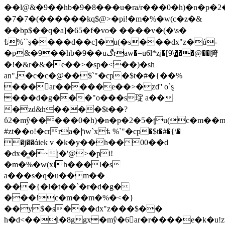
��l@&�9��hb�9�8���u�ra/r���0�h)�n�p�2�
�7�7�(������kq$@>�pi!�m�%�w(c�z�&
��bp$��q�a]�65�f�vo� ����v�(�\s�
ѣ%``ȿ����d��c]�u(�s���dx"z�ú-
�p&�9��hb�9��uڰraw�=u6l*zj�[9\�̳��@��䐀
�!�&r�&�e��>�sp�<��)�sh
an",�c�c�@��$`"�cp�$t�#�{��%
���ar�����e��>�zd'' o`ȿ
���d�g���"o���s琔 a��
�zd&h����$t��?
ΰ2�mŷ�����0�h)�n�p�2�5�ʈu(c�m��
#zt��o!�crra�իw`xѣ %`"�cp�$t�#�{\�
�j��άiek v �k�y��h��00��d
�dx�̳�~j�'@>�pi!
�m�%�w(xlh���l�s
a���s�q�u��m��
���{�l�t��`�r�d�g�
���!c�m��m�%�<�}
��y$�s���dx"z���$��
h�d<��i�8ggx�mŷ�6ar�r����e�k�