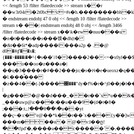
<< /length 53 /filter /flatedecode >> stream x� �r
��w3r04ri�2t0bcc=#s�h.��������bh�
� endstream endobj 47 0 obj << /length 10 /filter /flatedecode >>
stream x� ��| endstream endobj 48 0 obj << /length 3466
/filter /flatedecode >> stream x��\k�ew�nuu���u
�n�t���s��s���馍�dh(t�
�&t��6i*�adp����l���a2p �ہ�@
d0�#ɠ'��x�;
{���>����i�ܳ�^{�s��ʹ//l�l����2��<=�x0yl��
���o��oo�z���a�|
��uֶ�3����r�#��2���jo;�s�iӵ�e�ueoxz
�l.���̚���
�z��4��(-]����΃���"dy�f%�r�^j0��j�l�
|
�g���7�@��d���_��r��`x*u��&
_���uwp@a:���:��u���9�(d�t�8�
;���:t߸!���8��\�u�:�yt
��ç~�:c�"e@��*k��r��`x�
��{y�͐�]w
���m���n� @�v:l��ը!
�(�t!pd'�,����a��c�����`�,���