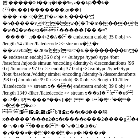
뷦'�����ʬ0��|q�l��%yz��kթ��k�
(t�u��{�������gn��}
���=d�i<(�)]܊�z<�ʤ ����
�o�����v\h 
�w�]�t�m����^
�w�2�w�o>z������ [��|�=?
=����`=ӆ��4<2�/s�� endstream endobj 35 0 obj <<
/length 54 /filter /flatedecode >> stream x� �r
��w3v04ri�2t0bcc=#s#�h.��������bh
� endstream endobj 36 0 obj << /subtype /type0 /type /font
/basefont /mjoods simsun /encoding /identity-h /descendantfonts [96
0 r] /tounicode 97 0 r >> endobj 37 0 obj << /subtype /type0 /type
/font /basefont /vddsby simhei /encoding /identity-h /descendantfonts
[98 0 r] /tounicode 99 0 r >> endobj 38 0 obj << /length 10 /filter
/flatedecode >> stream x� ��| endstream endobj 39 0 obj <<
/length 1349 /filter /flatedecode >> stream x��x]�e�u6
�kد�2 t|2˪���*��y]]� � k�8ܰ!���
>�|��a2>
"f���u�u��z�b`�t�sͻ��t�d���畮
x�����`���n2�x�t����o���2����g��nv
�=v�ꜰ� ��m�l*=�`w�1i�ib�c/
�y���n�;��8���aqr�d���p�