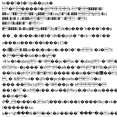
be��5�$�^dp��pcŗk�
*�����9�ԇ*k *�����9�l/
��w\7����>g���9�1auj5�*á�˵��� 9pj �a}
���˵�4� tt z�l��e5�7t|�6��0�">�~/�l}
��b�a��0�">�~/
�����{�u�kq��jz���hy�ԕ�p���`b���5��p
�� _� �i��s�4�$�^dh��pcŗk� *�ck~/��1��
a���zä���ƈ� �h���y{5�
�d֐xi�:��ߘ��j�u�cŗ�c��0�"�cb �4�7t|
�;���nak�ix�ƞ�
ᆊ/w�b�abe|@>�^8��pc�ac�`�abe|@>�
85ҡ>�p���`�v*:�a&��"�ԇ*�\lh�p
��0xk�pѐ��f{����:��m���޽��)�tc���
_� &$*z:4� �@h��pcŗk�izѡbs�f^/2�a}
���˵��be}@>�^8��pc� b�
��{�`�cc]�(��,�ne��jwy�j�n߆n�ѹ�����3����ǧ�o��y��ū*�5���������g�ճٽ�f�>x����_�n~�?
��nb��-
ժ�_l�r��b�2m7j�̒��s�b��f(����f&e;�vk�����3o�sz����x�z<�2۝��0��_
f������xu-
қ�v^փ���fk��t�r'�ǿ:��l��՟���*�i�o��