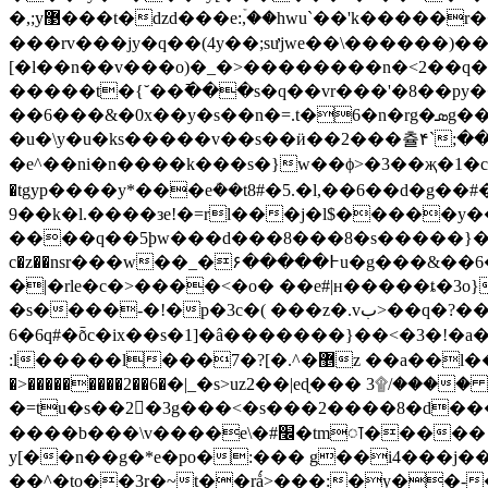
�,;y޳���t�dzd���e:ۡ,��hwu`��'k�����r��ko��6&��� 똬.������]=�x��q�nʘs���n�m�e��p�o�a�tź�a�¸�/
���rv���jy�q��(4y��;sưjwe��\������)�
[�l��n��v���o)�_�>��������n�<2��q�x
�����t�{˘��߫���s�q��vr���'�8��py�
��6���&�0x��y�s��n�=.t�6�n�rg�ܣg��j�\�t�q��� 8'�|�:y�5�l��y���.�ǻƈ��5˼0�
�u�\y�u�ks�����v��s��ӥ��2���츌۴`;���
�e^��ni�n����k���s�}w��ϕ>�3��җ�1�c=�'��f�x6�3xh��p��r޵�p,��s��:uv
�tgyp����y*���eܳ��t8#�5.�l,��6��d�g�
9��k�l.����зe!�=rl���j�l$�����y�
����q��5ϸw���d���8���8�s�����}�c�r�za
c�z��nѕr���w��_�߅�����۶u�g���&��6�!��z�\:��k��skc���љ�6��v�|��]�y��%���/��������#� 4cܑ�l#x�y�e}
�|�rle�c�>����<�o� ��e#|н�����ȶ�3o
�s����-�!�p�3c�( ���z�.vب>��q�?����k��\a��~��s��n�tn}���b�\y�ί>��pms�[a����j],����"�;��өύ�e�ԏ�l�
6�6q#�ȭc�ix��s�1]�â�������}��<�3�!�a�m��ޱ���#�����ɯ��] �ط��mh��!?�w~���>x�a
:l�����l�
��7�?[�.^�޵z ��a��l��l. ��ѻ���d�/kƽ�˶u���{ ۪�qt�i�w�)k�u�ȷ� �icl���z�vss�y��i=s�/
�>���������2��6�؜�|_�s>uz2��|eɖ��� 3۩/���� 2�<�g"|��l�nk=b|
�=tu�s��2􁽊�3g���<�s���2����8�d�
����b���\v����e\�#׬�tmꠣ����� ��ϥ.�?m�\�g`�q����3׻.���n%�zphcn} u��1�n��9�_�w�x�-
y[��n��g�*e�po�:��� g��i4���j�
��^�to��3r�~t��rǻ>���:�y��-