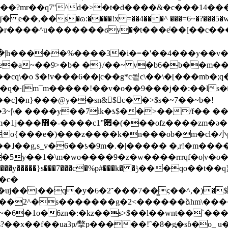
,��s�ɷ:����!x=��4���^ ���=6~�?���5�
q\�o $�!v���6��|c��g*c쬩c\��\�[���mb�;q
��q�·[m¯m�����!��v�o��9���j��:��ls�
c]�n}���@y��sn&$c� �>$s�~7��~b�!
�ur=�r�r7;�/�yֻ�n�
o{���e�)���z����k�n���ob�m�cl�小
s��˩��g,s_v�6��ƾ�9m�.�|����� �,r!�m�
��7���c�%p#���k� �ݱ���qo��t��q}�e
y�4�χp�uj��l��q�y�6�2˘���7��̳ϛ��^,�)
�$
2<������ձhm\�����f�^�n)���]iީ���o\os�.�ߑ������~~j��ብ