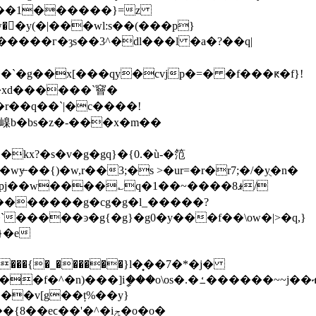
w��y(�|���wl:s��(���p}
�r��q��`|�c����!
嵲b�bs�z�-���x�m��
pj��w����؎q�1��~����8ꭨ/
���������g�cg�g�l_�����?
���{�_������}l�͙��7�*�j�
s���ޡ���7q�n��sf�wf�7�9�w����/