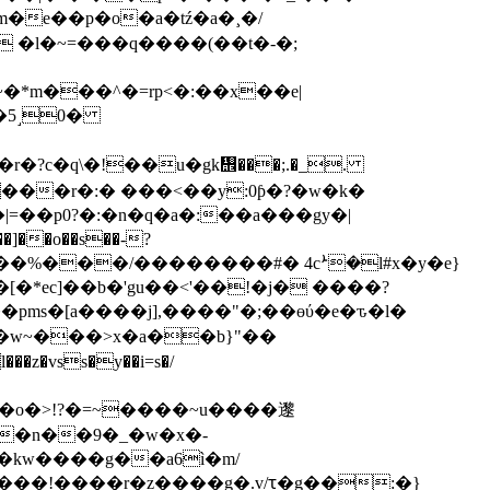
 �l�~=���q����(��t�-�;
�*m���^�=rp<�:��x��e|
_���r�:� ���<��y:0ƥ�?�w�k�ﾠ
=��p0?�:�n�q�a�:��a���gy�|
��o��s��-?
�*ec]��b�'gu��<'��!�j� ����?
�o�>!?�=~����~u����邌
g��kw����g��a6ì�m/
��!����r�z����g�.v/ꚍ�g��:�}