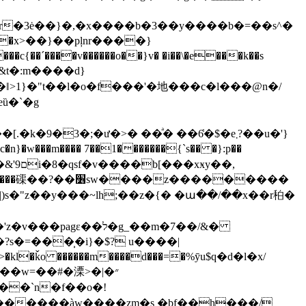
��х>��}��pļnr����}
t�:m����d}
eȕ�`�g
y��,
��z���������
|)s�"z��y���~lh;��z�{� �ա��/��x��r䄸�
ל�g_��m�7��/&�
�=���̹�i}�$? u����|
�w=��#�溧>�|�״
��`n�f��o�!