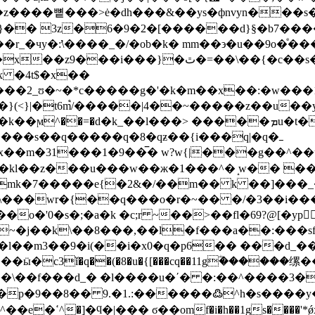
ٔz����뼡���>ė�dh���&��ys�фnvyn��
��e[ }�� 3z�6�9�2�[������d}§�b7
��r_�чy�:̛\����_�/�ob�k� mm��϶�u��9o�ͤ
�ٿ�=��\��{�c��s��f~��ʊs��]��mn
 �4t$�x��
��2_ʊ�~�*c�����g�'�k�m��x��:�w���1-[�
�}(˂}|�t6m֩/�����|4��~�����z��u��
����s��q�����q�8�qƶ��{i���q|�q�ߺ
#x��m�31���1�9��̅� w?w{|���g��^��u
�q���o�r�~�� �/�3��i����}cg��ܮ߳���:�θ�=��
v~�j��k\��8���,��l�f���a��:���sf
/.�l��m3��9�i(��i�x0�q�p6�� ���d
�c3ǐ�q��(�8�u�{[���cq��11gؓ������
��\��f���d_� �l����u�ʹ� �:��^����3�