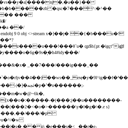
˶���� ���
��a ��/
obj 9 0 obj <>stream x�]��j� �{�b���u�!
��*?
z����u���!���θ`u� qҏ$h{ҏt �igҁt"ig҉t!
rɧv��4��)��ws��_eӎ�y�9l^ig��f�ª��
�u������;-
���m�w�@~6k�,
��(���2�<�o�>������\y�l�g�\�.e s}
s� ��p\ �e���s�<_ ��r�e-