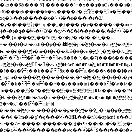
�r6)���gk��r��b�yy����2�g ͯ�� m���
q�3-��t�����x�^��s��� �r�3/
�y��i�� ]�\=rɲ��_�}���q�y�����<��me~
�,}n �����*mr�?�g/�n�l�:�9_��j-
�3~�r�?c�q\�!��u�gk᢮���;.�_.
�#�ot��d��6�ue�f�c��$zó�#�zn�<[���7ǝ
��r<��~�-tw6�6�{y�u�7ʃ���6����|
 ��zvb�4<æ�b���\�k����"�����'v��qy��]
}h\p5u������������;�*����r��.�y�[
��b}"��
��i��q�{k�l���ǵ���g�� ��\�~)g�g�
�:>��7e<����
ё����s��g[�c9x��r�c�ؕs�֜g
�c�g�������ʚ��wo���9��r���r�\�