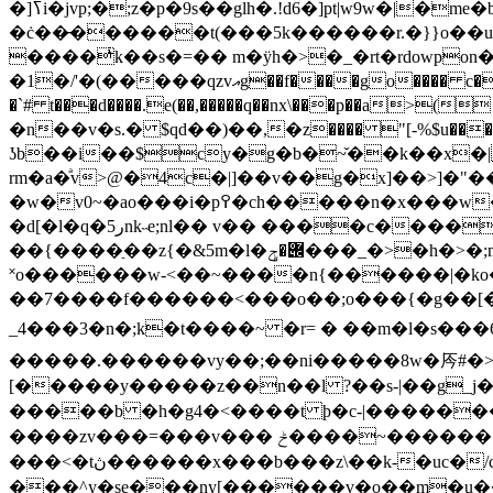
�]ߖi�jvp;�;z�p�9s��glh�.!d6�]pt|w9w�|�me�bml�/ƥ�d(eľ�$��kq�ğk"�e:��//u]�?���w��vs��y�a[����nj�,�a��}��
�ċ��̵������t(���5k������r.�}}o��uug����1ԓє6\� e!�� ߗ���4�d7z� ���t�na
����ͥk��s�=�� m�ӱh�>�_�rt�rdowpo
�1�/'�(�����qzvއg��f����go���� c��l�7=!pt1at��y����}�����y�a �|��9�$�b�<�  ��c3k�/
�`# t���d����.e(��,�����q��nx\���p��а
�n��v�s.� $qd��)��,�z���� "[-%$u���?
ʖb��i��$cy�g�b�~̌��k��x�
rm�a�ͣv>@�4c�|]��v��g�x]��>]�"��
�w�v0~�ao���i�p߉�ch�����n�x���w�����x�� endstream endobj 12 0 obj <>stream x��[�g�y����o�6g�9s�̜�h4#idy���/
�d[�l�q�ر5nk˵e;nl�� v�� ����c����r�bi žb� �>�4b �cji2�kf����}d ei|
��{����ַ��z{�&5m�l�݌�ݯ���_�>�h�>�;m��k����_�������������>����k���&�x� _��7���/���ig���_��
˟o������w-<��~����n{������|�ko�
��7����f������<���o��;o���{�g��[�o�
_4���3�n�;k�t����~ �r= � ��m�l�s���6��m
�����.������v y��;��ni�����8w�㕂#
[�����y�����z��n��l ?��s-|��g_j�˺��}nmx��t�_�}ڿt���ϸp��'zxw ok��
�����b �h�g4�<����t ϸ�c-|�����
����zv���=�� �v��� ݲ����~�������v�2�3-l[x9ϳ����s��zx|�����6����~����,��/���/�p
���<�tڽ������x���b���z\��k-�uc�/cxi寔��x���{��?t���2���e��7 �?a�kq��u�^/�w
���^y�se���ny[������v�o��m�u�