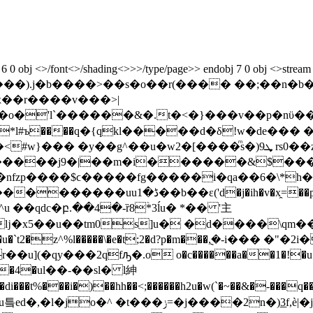
ont<>/shading<>>>/type/page>> endobj 7 0 obj <>stream x��ي7�=0��ρȫ*�`}�!�� ��
���).j�b����>��s�o��r(���� ��;��n
'l`������&�.t�<�}���v��p�nϋ��hf�ike
y��g^��u�w2�[����ͫs�)ܜ9 rs0��zҝ� ���g��0
�����j9�|��m�i������&$���\
h�v�x̭=��p��-o �@��.w��ӫ�*�$�
��qdc�բ.��4�-ȑ8ۡ*3ĺu� *�� '主
�x5��u��tm0s]u� �d����\qm��z%ό 
ҭ�4�ul��-��sl� l紳
���di���t%���i�)��hh��<;������h2u�w(`�~��&�
�)͟3f,è|�jgn�l���s�f��ci t7����1���瀔