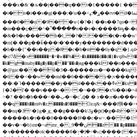
���x�&ʾ�љ��j���q��τ�{�����{ ���
�i�n�i��s�g(���;�\u��<ړ�;ߪ��rvt�d�lﳥ�\v��`{n��������1l�ayӝr����gg ��27��wv��i���[&|
���0��ņ�9��w{�?�{ ��s��7qn�>��~ϯp�wdh�w@��)�
�m���ç��^�՞�����n��v�c����$ԣ�-�ͼ
�&�9�e����b�l_�?�:���(�v��w'�v
�m[�.��g��ǩ���\�'���y��������d����
�h�n�{"��s��p�8�c�b�m��6y�q�}.q4�k
�s!7ߡ�:e������=�=�w��%�>�k�����d��d�}�ѵq8wˢl�no�{���l��g���������cn� �d���a?n����t��[h��p���w]r��l�[�_ ���6ă� ��{���h�7�3��f�;w�^�!
�k�g�maby��g�y��p���"��s�ϻg���klf�
�@gac����ǘ�3�-�����zo�=����kq 
�6��<��w��md��6��t��y�;v������
��:�`l�������y��sl���c��ߧe�kx�c���}��fv�o�a�x�����'������c���1�,�� ?��,��7(w��>%�/s�=4x�{`@j}y�og_�k�ܖ�b<��8g�w�q�d��<��v\
{�2�ľ� ��v���~�>:�~��;9�x%��i�=4g���<�=t��-��џ�k.ټf�4����g�1��o��|
>�? ��h�b���<��ب�<�c`,ȡ� � x��;e�a���v^7�)�q̉8��㜇���fgx6�9�ϱ>��g�w0f���=�x��u< �z�����;�z�6��l�#�f)�
��q���h��m#v�z;����s�9���icq&<���l懙
��ܭ#ܟc
��nq�3^�}g�˼g_��g����k\3ۈ�ԗ]�g�4b�
�����k�τ���0�����f#��ϲ�w>.���1�
��v�~�b}mt�~amr_�_ن��9��z�� �p����oe�go�/8�ͬ�w��ۿa�s�ʊp�?�#���8��!��k����8��������gӟq��w�x��r�x��&΢z/
�ϡ������olc�����8�݄>�]�<�˪c|����{�