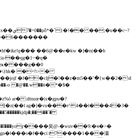
;�u��c~?
�b��6�������
!q��� ��6@��e�kw �]�n(��b
}hk� �=!\>�
ar�:dtnuœ�|x�gpu�?
-���q���ǐ���yoϝ����㚖@-�wuv��9:�ҹ�>�