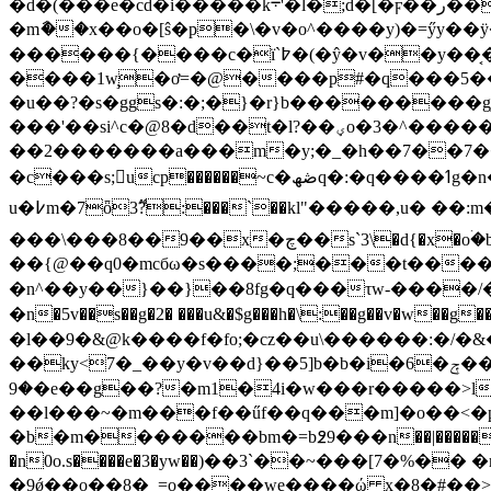
�d�(���e�cd�i�����k܋'�l�;d�[�ϝ��ֹر��} ��:�kf���z�a���y�kr���ǔo���x���=��q�i]�l�?�� �с�� u�y<���^�|
�mާ��x��o�[ŝ�p�\�v�o^����y)�=ӳy�
������{����c�ї`߈�(�ŷ
����1w̧�ơ=�@����p#�q���5��
�u��?�s�ggs�:�;�}�r}b���������
���'��si^c�@8�d��t�l?��ؠo�3�^�����f�{��s���"��h�ޥ%�ş�bl���w�����3��]�}��;'�ün]��uڳƶs�!��
��2�������a���m�y;�_�h��7��7��
�c���s;􁾎ucp������~с�ڞھq�:�q����ߗg�n�������p��n��x硯u�a�����˱\�as�#�i�jl� :��o �sퟢwу�gt&�� ��;��s�w}>�u佾
u�߇m�7ȫ3ࣱ?:���`��kl"�����,u� ��:m��q�t���֫�#�b�i�ё�p�; ���i���~�p~:�?|
���\���8��9��x�چ��s`3\�d{�x�oۛ�b_ų����79�/9.t~�}�uhǚ��!��_̑9�����!�s�s i����k�6����sz� :�1}��=�
��{@��q0�mcбω�s����;���t���
�n^��y��}��}��8fg�q���τw-����/�
�n�5v��s��g�2� ���u&�$g���h�\:��g��v�w��g
�l��9�&@k����f�fo;�cz��u\������:�/�&�x/zo�z�6
��ky<7�_��y�v��d}��5]b�b�i�6�ݼ��?/y��yk��nz��.���o4>����o���]����y��mh���#�w��]1nz�.��:���3��4ݻ>�/
�9�e��g��?�m1�4i�w���r�����>l/:�/�v�g�7�{��y��k���!�3c��s�����?
��l���~�m���f��űf��q���m]�o��<�p�
�b�m�������bm�=b߶9���n��|�����]�1��� �n
�n0o.s����e�3�yw��)��3`��~���[7�%�
�9ǿ��o��8�_=o����we����ώ x�8�#��>�"�m�'ݣ=o�0>���wmm{� �e�*�hļ�!�rm���m�w����:�