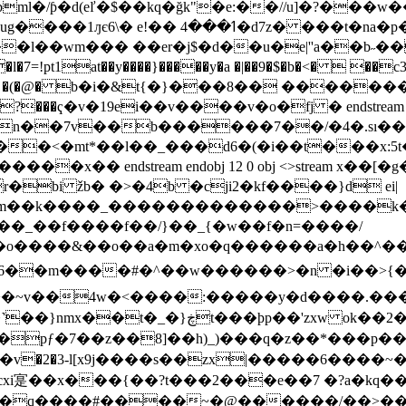
�p�h�b�����zb �qsc�7���^:�^��
n��l��wm��� ��er�j$�d��u�e|''a��b
>( �(�@� b�i�&t{�}���8�� ������
���ҁ�v�19еi��v����v�o�fj � endstream end
|n��7v��b������7��/�4�.sı��
�<�mt*��l��_���d6�(�i��t���x:5t���
�_��f����f��/}��_{�w��f�n=����/
���&��o��a�m�xo�q������a�h��^��`�o�
����#�^��w������>�n �i��>{���-|�]�ﵐ�p�٬
�>�~v��4w�<����:�����y�d����.��
2�[x��o�:�����-�(���;j��u��������-
��
pƒ�7��z��8]��h)_)���q�z��*���p��
�q����#����~�@������/��>����|�