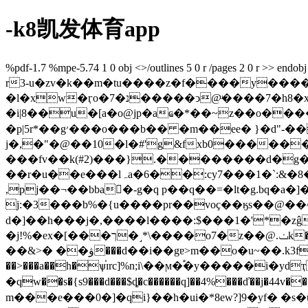
-k8凯发体育app
%pdf-1.7 %mpe-5.74 1 0 obj <>/outlines 5 0 r /pages 2 0 r >> endobj 6 0 obj <>/f
r3-u�zv�k��m�tu����z�f����y���
�l�xw�ӷo�7�נ�����ͻ@ͧ����7�h8�x��r����v���>|
�i|8��u�[a�o@jp�aҩ�*��~z��o����o�
�p|5r*��g׳���o���b�� �m��ee� }�d"-��*l#ъ����q�{qkl�����d�δ!w�de��� �|a-��qg�1~�q�
j�,�"�@��10�l�#'g&fxb0������<#w}��� �
���fv��k(#2)���}.��������d�g
��r�u��e���lہa�6��:cy7���1�`:&�8�nfzp����$ϲ�����fg�����i�qa��6�\*h���jojf �f��clj�!��z�m5��ՙ�{w��2�\d
,pj��¬��bba�-g�q p��q��=�lt�g.bq�a�]���������uuڈ�1��b��ε('d�j�i
j:�3���b%�{u����pr��voҫ��ӄs��@��^u 
d�]��h���j�,����l����:$���1�'*�zĝǉ
�j!%�ex�[���ך�˼*\����o7�z��@.ݖk�u�`t2�z^%l�����\�e�t;2�d?p�m���݈,�-i��� �"�2i�[�z(��l ag�]�vu���r^4��l���4�3�
��&>� ��ۋ���d��i��gɐ>m��o�u~��.k3fr��u](�qy���2qfԡ�.o o�c������a��1�!�u��5�����kjdp�;��i��`�
��>���a��h�ѱ֓ɪrc]%n;i\��ϻ�֠�y�����i�yd
�qw��s�{s9���d���$ȡ�c������q]��4%���ď��j�44v
m���e���0�]�qi}��h�ui�*8ew?]9�yf� �s�u틐ed�,�l�jo�^ �t���ݫ=�j����2n