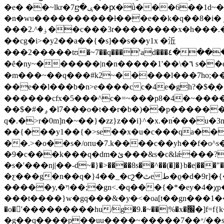
�e� ��~lkr�7ⴝ�ݷ��ԗ�ǜ���6��1d~���?mr��q7"^d�>�t�d����&�c���14����1������}=z
�n�wu����������ɫ���e��k�q��8�i� ʃ� е��
���ۏ�^.2��c���3r��������x�h���.�r����^u�������ϭy�݂�t���e̾��[��c�������г�ȝs��3^�dl���l �a�?��q|
��cg�i>�y2��a��{�s]��s��y1x �㳋
���2�����tʊ�~7��q���
'ad���٤����|h�����%����3�i�=�'��4���y��v��`�g��x[���qy�cvjp�=� �f���ԟ�f}!
�ȇ�ny~������|n�n�����1'��\�٦ s��e�a~��9>�b� �}/��~ v�b6�b��m��xd������`䆵�
�m���~��q���#k2~�����l���7ho;���c
��e��l���b�n>e����cc�4e�gh?�$�ͅ
������cfx�5���^c�=~���p8�4�~�����
��$�#�ۄ�l7���o�t��r�b�)��p������3~|\� ����y��7ik�ƾ$��>��/f�� ���kx?�s�v�g�gq}�{0.�ù-�笵
q�.�>r�0m]n�~��}�zz}z��i}^�x.�n֝���u�3m�1j���޶�-����c1ˮ׏�(���ofz����zm�ә��wy̶ ��{)�w,r��3;�s >
��{���y1��{�>se��x�u�c���qa��
��.>�o��s�/oпu�7.k����c��yh��f�o^
�9�c���k���q�dm�ئ���&s�c&lǽ���?�5y��1�\m�wo����9�z�w����rrrqf�o|v�o�`�����ͽ�g{�g}�g0�y���f��\ow�|>�q,}
�s�'���nј|��-d~�}�>����8s��^��(�]�}b�e|���"����y�����}s�
�ƹ���g�n��q�}4��_�cշ�ٿeط�ϱ�d�9r]�{�c�
�����y,�ױ��;�gn<.�q���{�*�e
���t����}w�gq���&�y�<�oa[t��gn���1���2^�s�������g�
�o�'���������hu/g�9.�~��|%�x�׬�]f=f{k~�6�1o�6zn�:�kz��s>$��l��wnt��`�����v[g��ț%��y}
�g��q����p��uu����~�����״��7/��s?��x��f��ua3p/撆p�����!ˆ�8�g̡�sɓ�o_ u��{8��eϲ��'�^�iݯ�o�o�