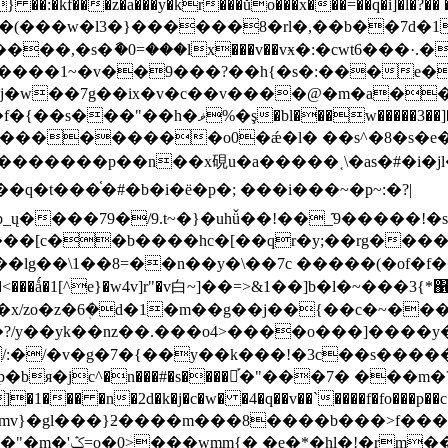
�ӱ�(���w�l3�}������8�rl�,��b��7d�1
�v��y��͔����,�s�ާ�0=���lx���v��vӿ�:
�cwt6���·.�
���1~�v��9���?��h{�s�:���e�
gj�w��7g��ix�v�c��v����@�m�a�
��������o0�ǽ�l� ��s^�8�s�e��
���[c��b����hc�[��qr�y;��rg��
�lg��\1��8=��n��y�\��7c �����(�of�f��
��<���ǻ�1[^e}�w4v]r"�v⽩~]��=>&1��]b�l�~���3{
ܲ�d�1�m��g��j��{��c�~���z�:���sd�پ��a�&�y
bя�jc^�n���#�s����֡�"���7� ���
�2d�k�j�c�w� �4�q��v��`����f�fo���p��c�{��{��
� �mv}�gl���}ƻ����m���8����b���>f����l
�k=���*�7e�족