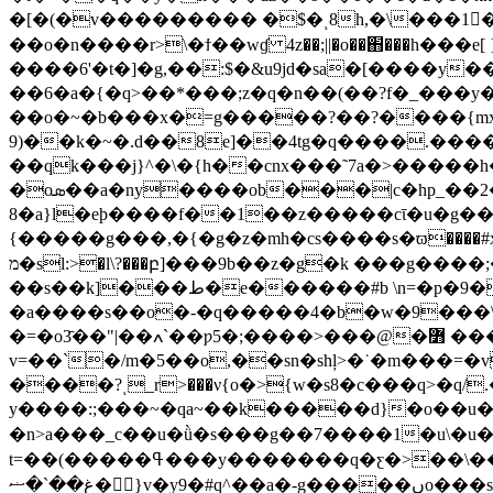
�[�(�v��������� �$�ͺ8h,�\���1�
��o�n����r>\�ϯ��wɠ 4z��;||�o��֋���h�
����6'�t�]�g,��:$�&u9jd�sa�[����y�
��6�a�{�q>��*���;z�q�n��(��?f�_���y�x��z9���i���}
��o�~�b���x�=g�����?��?����{mx
9)��k�~�.d��8e]��4tg�q����.����
��qk���j}^�\�{h��cnx���˜7a�>�����h
�oܣ��a�ny����ob���|c�hp_��2�k��ϻ^��=�d�k_��l���> �����ܡu�t��¶c�
8�a}l�eþ����f��1��z�����cῑ�u�g�
{�����g���,�{�g�z�mh�cs����s�ϖ����
מ�sl:>�l\?���բ]���9b��z�g�k ���g����;�kl��z���u���w��ж�1���^� ̝w�� ���o�y�l��y�4d���e�f!
��s��k]���ط�e������#b \n=�p�9�mk�7�����e{�2&�/��m�� k ��]���_���c���tx�~�����{j���\|[&��|
�a����s��o�-�q�����4�b�w�9���\���wr�{�
�=�o3̄��"|��ߍ`��ƿ5�;����>���@�߻ ����o�'0�s�;�a�k �c;r ~��>��fl�69?@[�yp��9��}f��v��g�v=� ��?
v=��`�/m�5��o,��sn�shļ>�˙�m���=�
����?ͺ_r>���ν{o�>{w�s8�c���q>�q
y����:;���~�q
a~��k�����d}�o��u���ӹ
�n>a���_c��u�ǜ�s���g��7����1�u\�u
t=��(�����ߟ���y�������q�ƹ�>��\��p�9��8�� 9.�1.:������߷^h�s����y�>��p��<����s��w�9(g�޻]�ͧ�l�m���y̶�sឝ�j;��xo޺�rb>2n�_�3�:e?
غ��`�ޟ�}v�y9�#q^��a�-g�����ںo���s^��e�ߵ^�]�ϥ�|��� ϭ��omf�i�h��1gs����'*ǿx�z~�g3��#�[���y�w.�z׌���c���o }yx