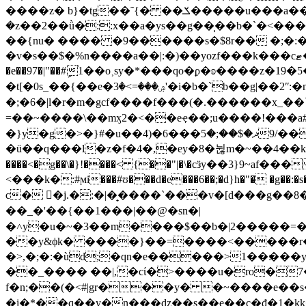
����z� b}�tg��˜{� ��ݎ�����u���a����o�-�=-\�?x�2�.�щ��˖��o|݃
�z��2��ǜ�::x��a�ys��g��̹��b�`�<���³��c]c��z�ܺ׺�o�����,uz��ul�>c��r�3ė��}�,
��{nu� ���� �9������s�$8r�� �;�:� ~��
�v�s��$�%n����a��|:�)��yozf���k���cޓ��x����ڤn=�3't&�����y/��{g��z�ʌ�gd���kr��r���c{��ˊ����v������o��}v� �i��\�e���k��s
�e��97�|"��#ި֓1��o˲sy�*���qo�ϼ�ʚ����z�1
�t[�0s_��{��e�ۺ���=>�3'�i�b�`b��g|��2ʺ:�n~2�p7�eσ����'�e�{���ώr�����ӝ���^��ǁ>1}�"t��l�o�f���'�地���c�l���@n�/
�;�6�|l�r�m�gcf����f���(�.������x_
=��~����\��mӽ2�<��eҿ��;u����!���a#
�}y�g�>�}#�u�ޛ�$��;�5���6�(4��/9�q���u���u���kx_������=���,��[.�k�9�3�;�ư�>� ��ͣ� ��6̾�$�e܂?��u�'}
�ü��q���l�z�f�
4�,�ey�8�뉞m�~��4��k�����2kd�ų�ޟg�|5c������������e���c�n
����<�g��\�}!����< {��"|�\�cӟy��3}9~af��� �|�3�
<���k�:#ϻi���#ʊ���d�e���6��;�d}h�"� �g��:�s�ɴ��o
c� �j.�:�|�̟����`���v�[d���g��8�
��_�'��{��1���|��@�sn�|
�˄y�u�~�3��m����$��b�|2�����=�:�>�y
��y&ϕk� ����}��=����<�����r��*
�>,�;�:�ùd;�qn�e�����>1��׃���y_?��<�-�sm��l���k}b?�j�x6�9~�&4f�>��x�:�{�7�wb�i�>�kl�ǩo ������m����d���=�%ӯu$q�d�l�x/
��_���� ��|,�cί�>����u�ro�7�
f�n;��(�<#|gr���y� �~����e��s
�i�*��q��y�n���ǳ��s��e��c�đ�1�kk���a|fź���v� �j��|���o[�{׏