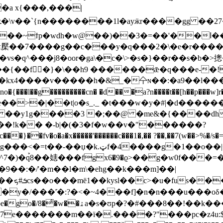
a x{���,���|
�3�=��'��ߊ���j�/ț�m��e.��o�*�gs'�gb?�r�����/
檿��7���
�g��с���y�q���2�\�e�r���������=.�ގ[m瘢��>
ѕ�q^���j8�oor�ga\�c�\>�s�}��r��s�b�>
{��f􇝇�}�\��h9 ������ǣ�q���e-�!
x4����v�����h�&_�㐃ɴ��:�a9��l���l�m
�n���e��>�|��t|o�s_._ �t���w�y�#|�d
��y1g����3 �;��@ �me&�{����dh�
!k�� �-b|�(�3�f�w��v�"������?
�����:f� y��_]�����\y�q`#g�����
��>�9��:�/'�m��l�m\�ehg��k���m]��|
s��o���mё1��kysl��c>�u�fus�����伹
y�/���'ֿ�:?�<�~4���f]�n�n���u���oδ�\
w7e�������m��ï�.����?"���pc�z4u: