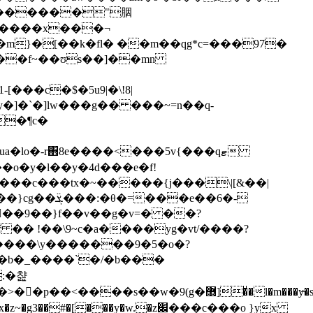
�s������"胭
�������x���¬
���m}�[��k�fl� ��m��qg*c=���97�
��c�$�5u9|�\!8|
y�]�`�]lw���g�� ���~=n��q-
a�lo�-r΋8e����<���5v{���qޓ
�e��6�-
 �� !��\9~c�a����yg�vt/����?
_�����\y�������9�5�o�?
缧� �b�_����`�/�b���
:�챮