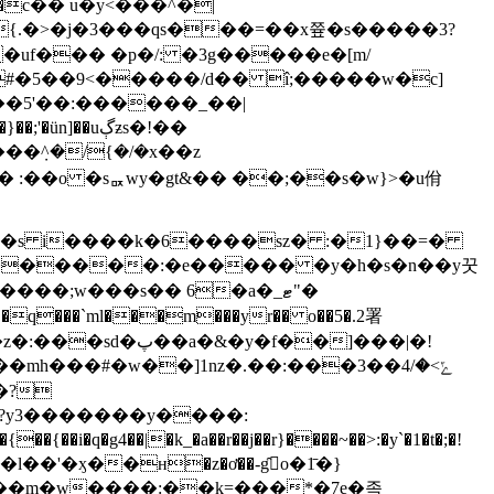
{.�>�j�3���qs���=��x쯒�s�����3?
�uf��� �p�/: �3g�����e�[m/
#�5��9<�����/d�� î;�����w�c]
��5'��:������_��|
�݀^�/
{�/�x��z
�������:�e����� �y�h�s�n��y꿋
���;w���s�� 6�a�_ޓ"�
*΁�q���`ml���m���yr�� o��5�.2署
�f��]���|�!
m�?y3�������y����:
i�q�g4��|�k_�a��r��j��r}����~��>:�y`�1�t�;�!
��'�ӽ��ʜ�z�ơ��-g̑o�1̄�}