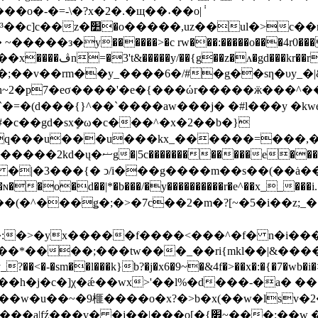
�x����b�3��y����b�=��s^�
���з�y������>�c rw���:�����o���4r0��
9�5�;��v��rm��y_����6�/#�gֽ��sƞ�υy_�|&
��`�=�(d���{}^��`����aw���j� �#l���y �kw
�c��gd�sxܾ�ω�c���^�x�2��b�}
}�w���m���� 7��1�������{`s�� �}:p��
��{� ͻ/i���g����m��s��(��ȧ��&'9םi�8�qsf�v����b[���xӿ
�d��|*�b���/�y����������r�e^��x__���i.���磲��?��׶sw��
�(�^���ǥ�;�>�7c��2�m�?[~�5�i��z;_�
x�����f����<���^�f� n�i���'z�v���pagε��
����;���tw���_��ri{mkl��|&����?s
�h�j�c�]χ�ǽ��wx>'��l%�d���-�a� ���
��w�u��~�9榧����o�x?�>b�x(��w�lsv�2
~���;��w ������àw����zm�s �bf��h���/