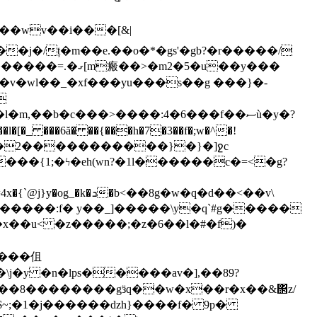
�m2�5�u��y���
摠�v�wl��_�xf���yu���s��g ���}�-

,��b�c���>����:4�6���f��ސù�y�?
������2�����������}�}�]ջc
��{1;�ϟ�eh(wn?�1l������c�=<�g?
j�y �n�lps�����av�],��89?
$~;�1�j������ǳh}��
��f� 9p�