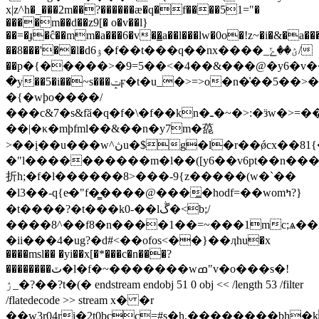
x|z^h�_
���2m��?������æ�q�f����51="�
����m��d��z9[� o�v��l}
��=�ɟ�ĉ��mm�a���6�v��̳a��l���lw�0o�!z~�i�&�a��
��8���'��l�dۉ6�f��t���q��nx����_ؽ��ݻ/
��p�{�����>�9=5��<�4��&���@�y6�v�
�y��5�i��~s���ݓϝ�t�u_�>=>o�n�͑��5��>���vm̲�&��n�i6�8��0��4o�vof���ދ��{�g��7�������s�}
�{�wϸo����/
���c&7�s&fӑ�q�f�\�f��kn�ـ�~�>:�ӟw�>=��?
��|�κ�mþfml��&��n�y7m�㗡
>��į��u���w^ڽu�$g�l�r��ǿcx��81{�����
�"l����������m�l��([y6��v6pt��n������d��ϟ8
折h;�f�l������8>���-9{z�����(w�`��
�l3��-q{e̴�"f�̳����@���̳�hodf=��womߤ?}
�t����?�t���k0-��lڴ�<b;/
����8^��f8�n����1��=~���1mc;ѧ�
�ii���4�ug?�d#<��ofos<��}��ӆhu�x
����msl�� �yi��x[�*���c�n���?
��������ٽ�l�f�~�������wߘ"v�o���s�!
ۯ_�?��?t�(� endstream endobj 51 0 obj << /length 53 /filter
/flatedecode >> stream x� �r
��w3r04ri�2t0bcc=#s�h.��������bh�