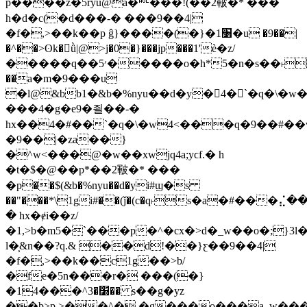
p����z�5ryu@a�␀���!(��2皸�* ���
h�d�c(�d���-� ���9��4|
�f�,>��k��p ĝ}����(�}�1׸�u �9��|
�^��>ʘk�򪀆ǜ|@>j�0�}���jp���1'ѐ�z/
�����q��׳5�����o�h*5�n�s��˫:�
��a�m�9���u
�l@&bb1�&b�%nyu��d�y�᳨4�`�q�\�w�
���4�g�e9�죌��-�
hx��4�#��`�q�\�w4<���q�9��#��
�9��|�za��}
�^w<���@�w��xwjq4a;yϲf.� h
�t�$�@��p*��2皸�* ���
�p��$(&b�%nyu��d�yi#ϣ�s
��"���*\1gi#��(ǰ�(c�q˫s�a�#���⣌��
� hx�ɇi��z/
�1,>b�m5�`���p�^�cx�>d�_w��o�;}3l
l�̹&n��?q.& ��d!��}ƹ��9��4|
�f�,>��k��c1g��>b/
�fe�5n���r� ���(�}
�1׸�3^���4�� s��g�yz
��b>p.>��^�,�g���o���a_w���