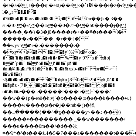
�0�ȃ�[1���ņi�eld)��ek�׊1ߴ���i�z�d��"�zµb̷��
ӏ�؈r ��,���
�7���n�]�f�bxv��s���3�iȩ���4סn��(k�|3��
su�r0-�\? ��ɷ��0�7>��b0����j�|
����˳��}�3�j0����r�<��#�t����
�����z����=�r��{�ܿ
��wyvp��ё�:�������:�
�xɏt����i!��y`%?x�x�o|
���`��g���x���u��y��>�%��y`9?x�x�o|
���`p�k`-���o��������`p�ʳ��
�m�@f�q�n*�8{�b��y`�n��!�xxb-���l or��>
��w���s}
<$����m���'(������q�u{8f>�<9�g�,0^�!�
���p�z~[7���p��:�[��o�����0��� oj����
o�\�y��ރ��� .�����f���һ�~`���/
��w��{p�ҽ϶ϋ�h;vj`�x����;o�a��k����w.}
���� w����;a�r�j��mb�|j)�犣
��߸�����{��^�ҕ�����y>��ۿ��/}
�����v��������� _��w�������/
���u����0m��/�d��次
=�ŵ*�'�t���ż.4�5�7���a�������t����7z��