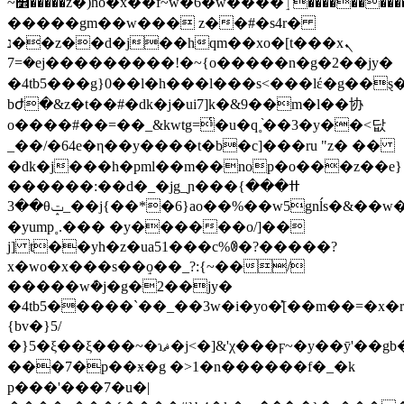
~꯾�����z�)ho�x��f~w�6�w����ٳ����������ump�k]pm�&����y �(h=0�96�l}
�����gm��w��� z��#�s4r�
נ��z��d�j��hqm��xo�[t���xܢ
�=7ej���������!�~{o�����n�g�2��jy�
�4tb5���g}0��l�h���l���s<���lέ�g��ȿ
bժ�&z�t��#�dk�j�ui7]k�&9��m�l��协
o����#��=��_&kwtg=͑�u�q˳֨��3�y��<닶
_��/�64e�η��y����t�b�c]���ru "z� ��
�dk�j���h�pml��m��nop�o���z��e}
������:��d�_�jg_ɲ���ߚ���}
��3θݓ_��j{��*�6}ao��%��w5gnĺs�&��w�p��d;�j�u�z��nx�m�l���=��_x��nț�5b-}
�yump˳.��� �y��
����o/]��
j] t��yh�z�ua51���c%ꂳ�?�����?
x�wo�x���s��ٟ
o��_?:{~��/
�����wܶ�j�g�2��jy�
�4tb5�����`��_��3w�i�yo�̽[��m��=�x�
{bv�}5/
�}5�ξ��ξ���~�ɿޘ�j<�]&'χ���ϝ~�y��ӯ'��gb������ײ��i��ki��'�ê8��_ f�|
���7�p��ӿ�g �>1�n������f�_�k
p���'���7�u�|