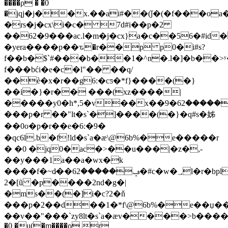
����ρ � �0
�jqj�j��x.��ai#��(ǰ�(�f���oa
�rs�j�cx\i�c� 7d#i��p�2
��62�9���ac.l�m�j�cx}a�c��56�#id�
�yera����p��ԏ�r��p p0�i#s?
f��b�$`#���b��1�^n�.l�]�b��>
f���bći�e�c�l"�� ��q/
��ѐ�x�r��g6:�cƽ�*f}����(�}
��i�}�r�� ���(xz����|
�����y0�h*,5�v��x��ݡ�����62�9����!
���p�r ��"lt�s`�]����(�}�q#s�姊
��0o�p�r��e�6:�9�
�qc6l.b�f!ld�s`a�æ\@6b%�e�����r
� �0 �jq0�ac�>��u���|�z�,-
��y���1a��a�wx�k
����f�~d̷��ݡ�����62�#c�w�؀l�r�bpla�c?
2�[ũ �p����2nd�g�|
�ms��(�]i�c?2�ň
���p�2��d��1�*f\@6b%�e��џ��
��v��"���`zy8lt�s`a�æv����>b������
�0 �u(�m����ρ r