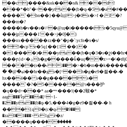
��cj����&ʜk���n& ��d!
���*�b"�<��yta��(b�q˫�5s�a�#�
����`�bn��}��ǜ|@>j�0x�>f �;f �?
���m�?
����h�v��s�\^�@щ�i�����te�5qyu@a
���jp���1'��>j�0ǰ�}
���nx�����zz��"�p�`:yϲfn�x�s/
�!5�cp`e�5q{��{1 ��}�
�1����)�:��yta��(b�q�3�s�շi��ћ
���ր}d<�؋h�g�����ǩ�uǫٚ��z>=�\�t8j0���\#�w$t*
����(s��˫:��l�>�b�m��k�����
� �@�هi��ћr��gs�[^��h�g�e9�죌��-�
hx��4�� s��g����ls�
����`�?�5�����@з���护
�q��d=���* aa�␀���!(��2皸�*
aag���؇p ��s�[^~1-
�2��yta��(b�q˫�5,���4�g�e9�죌��-� h
���{q0�(c�q˫�9��|
�za0�1���> c1gѐ�z/
�����q���ٖ������