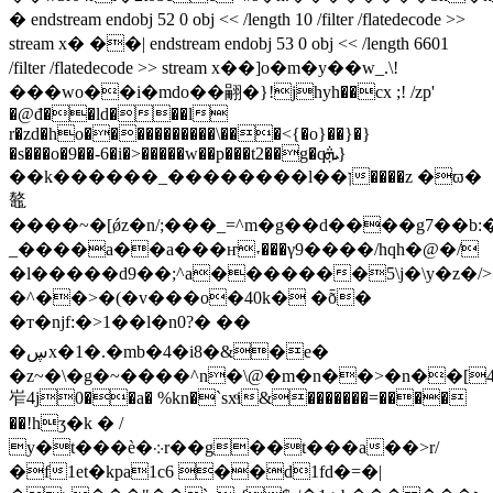
� endstream endobj 52 0 obj << /length 10 /filter /flatedecode >>
stream x� ��| endstream endobj 53 0 obj << /length 6601
/filter /flatedecode >> stream x��]o�m�y��w_.\!
���wo��i�mdo��翤�}!jhyh��cx ;! /zp'
�@đ��ld���l
r�zd�ho�����������\���<{�o}��}�}
�s���o�9��-6�i�>�����w��p���t2��g�qܞ}
��k������_��������l�� ן����z �ϖ�
鼇
����~�[ǿz�n/;���_=^m�g��d����g7��b:�
_����a��a���ҥ˕���γ9����/hqh�@�/
�l�����d9��;^a�������5\j�\y�z�
�^��>�(�v���o�40k� �ȭ�
�т�ǌf:�>1��l�n0?� ��
�ڛx�1�.�mb�4�i8�&�e�
�z~�\�g�~����^n�\@�m�n��>�n��[
岝4j0��a� %kn�`sxͦi&�������=����
��!hӡ�k � /
y�t���ѐ�܀r��g��t���a��>r/
�f1et�kpa1c6 ��d1fd�=�|