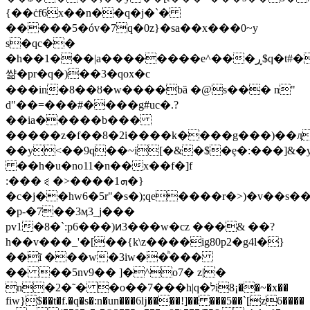
{��ċf6x��n��q�j�`�
�����5�óv�7q�0z}�sa��x���0~y
s�qc��
�h��1���|a��������e^���ڕ$q�t#�k��<�'sf4
쌺�pr�q�)��3�qox�c
���in�8��ȣ�w����bȁ �@s��� n"
d"��=���#����g#uc�.?
��ia�����b���
�����z�f��8�2i����k����g���)��ӆ�}8ç��tte;v�w�3��p�
��y<��9q��~i[�&�$�ȩ�:���]&�
��h�u�no11�n��x��f�]f
:���⪗�˃����ܗ1�}
�c�j��hw6�5r"�s�);qe����r�>)�v��s��8
�p-�7��3ӎ3_j���
pv1�8�`:p6���)ͷ3���w�cz ���& ��?
h��v���_'�[��{k\z����ig80p2�g4l�}
��ĩ ���w�3iw��ͪ���
�� ��5nv9�� ]�^o7� z|�
n�2�˜� �o��7���h|q�לi8¡��~�x��
fiw}$��t�f.�q�s�:n�un���6ǉ����!]�� ���5��`[z6����