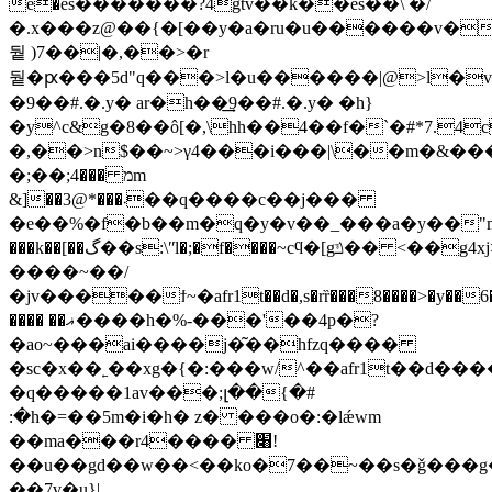
ѐ�es�������?4gtv��k��es��\ �/
�.x���z@��{�[��y�a�ru�u������v�
뒅  )7��|�,��>�r
뒅 �ԗ���5d"q���>l�u������|@>l�v>
�9��#.�.y� аr�h��͢9��#.�.y� �h}
�y^c&g�8��ô[�,\hh��4��f�`�#*7.4c
�,��>n$��~>γ4���i���|\��m�&��
�;��;מ ���4m
&]��3@*���܁��q����c��j���
�e��%�f�b��m�q�y�v��_���a�y��"m��y
���k��[��گ��s:\ʺl�;�f����~cϥ�[gݿ�� <��g4xj>p�,���}
����~��/
�jv�����ϯ~�afr1t��d�,s�rȑ���8����>�y��6�h
���� ��ޣ����h�%-���'��4p�?
�ao~���ai����j�͂��hfzq����
�sc�x��˿��xg�{�:���w/^��afr1t��d��
�q�����1av���;լ��{�#
:�h�=��5m�i�h� z� ���o�:�lǽwm
��ma���r4���� ׈!
��u��gd��w��<��ko�7��~��s�ǧ���g��
��7v�u}|