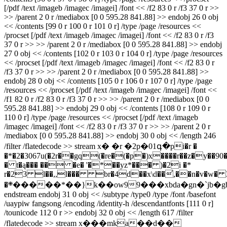
[/pdf /text /imageb /imagec /imagei] /font << /f2 83 0 r /f3 37 0 r >>
>> /parent 2 0 r /mediabox [0 0 595.28 841.88] >> endobj 26 0 obj
<< /contents [99 0 r 100 0 r 101 0 r] /type /page /resources <<
/procset [/pdf /text /imageb /imagec /imagei] /font << /f2 83 0 r /f3
37 0 r >> >> /parent 2 0 r /mediabox [0 0 595.28 841.88] >> endobj
27 0 obj << /contents [102 0 r 103 0 r 104 0 r] /type /page /resources
<< /procset [/pdf /text /imageb /imagec /imagei] /font << /f2 83 0 r
/f3 37 0 r >> >> /parent 2 0 r /mediabox [0 0 595.28 841.88] >>
endobj 28 0 obj << /contents [105 0 r 106 0 r 107 0 r] /type /page
/resources << /procset [/pdf /text /imageb /imagec /imagei] /font <<
/f1 82 0 r /f2 83 0 r /f3 37 0 r >> >> /parent 2 0 r /mediabox [0 0
595.28 841.88] >> endobj 29 0 obj << /contents [108 0 r 109 0 r
110 0 r] /type /page /resources << /procset [/pdf /text /imageb
/imagec /imagei] /font << /f2 83 0 r /f3 37 0 r >> >> /parent 2 0 r
/mediabox [0 0 595.28 841.88] >> endobj 30 0 obj << /length 246
/filter /flatedecode >> stream x� �r �2p�01գ�pi�r �
�*�2�3067u(�2r��gq(�re�(�p�)x����r��z�y��90�
� t�ą��� �� �e� '�*��yz*��� )�2i �*
r�23 l��,,l��� br�4d��x\d��͐,��n�v�w� 3��
�܍�����*��}k��ow99���xbda�gn�`jb�gb���,�9�p� u�
endstream endobj 31 0 obj << /subtype /type0 /type /font /basefont
/uaypiw fangsong /encoding /identity-h /descendantfonts [111 0 r]
/tounicode 112 0 r >> endobj 32 0 obj << /length 617 /filter
/flatedecode >> stream x���mka��d��