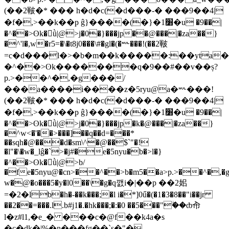
(��2皸�* ��� h�d�c(�d���-� ���9��4|
�f�,>��k��p ĝ}����(�}�1׸�u �9��|
�^��>ʘk�򪀆ǜ|@>j�0�}���jp��@���|�za��}
�^'l�,w�r5=�\�t8j0���\#�gl�(�␀���!(��2皸
=c�d���l�>�b�m��k�����:��yta
�^��>ʘk�������q�9��#��v��ș?
p.>��^�,�g���/
���a����i����z�5ryu@a�␀���!
(��2皸�* ��� h�d�c(�d���-� ���9��4|
�f�,>��k��p ĝ}����(�}�1׸�u �9��|
�^��>ʘk�򪀆ǜ|@>j�0�}���jp�k�@���|�za��}
�^w<�'��>���]��q��d=���*
��sqh�@���d�sm\^�@��$`"�!
�l"�\�w�_lĝ�`>�j#�e�5nyu�b�>l�}
�^��>ʘk�򪀆ǜ|@>b/
�fe�5nyu@�cn>��^��>b�m5��a>p.>��^�,�
w�@�o���5�y�l0��\�g�q깴i�|��p ��2㚶
=�2�lb�h�-��k���;�l i�*]0ű�(�1�3�8��"i��јr
��2��=���.l.b#j1�.�hk���;�:�0 ��5���"ۖ��ȸ㠳
ӏ�z#l1,�e_� ���c�@f��k4a�s
�c�dk�|%�n���fg��`s�"�