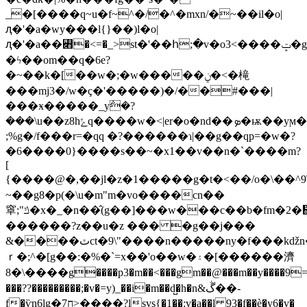
_�[����q
~u�f~^�/�^�mxn/�~��il�o|
ԯ�'�a�wy���l{}��)l�o|
ԯ�'�a��꣋�<=�_>st�'��հ;�v�o3<����ݓ�g���o|
�ϟ��om��q�6e?
�~��k�[��w�;�w�����ݧ�<�槞
���mj3�/w�ç�'�����)�/��#���|
���ӿ�����_y݅�?
���\u��z8hݻq����w�<|er�o�nd��ܤ�ѭ��yϻ��w�x�o
;%g�/f���r=�qq �?������ɿ|��g��qp=�w�?
�6����0} ����s��~�x1��v��n�`����m?
[
{����@�,��jl�z�1�����g�t�<��/o�\
~��g8�p(�\u�m"m�vo����cn��
窧;"ݿ�x�_�n��̂(g��]���w���c��b�fm�2�᲍f��$0ƌ��������������˛~=x�m7p�[���ntb��=�}
������?z��u�z ��� �g��j���
&����ٽct�9\"����n�����ny�f���kǆn�_
ｒ�;^�[g��:�%�`=x��'o��w�۽�[�
�����濟
8�\���� g����p3�m��<���gm��@���m��y����9=
���??���������;�v�=y)_��i�m��d̺�h�n&ڴ��-
f�ѷn6lg�ח7>����?lsvs{�1��:v�a��l 93�f��è�y6�v�