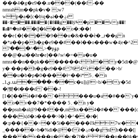
���4�g�e9��.u���(��f-��
nmrahm��pk�v� ;w7
wp�a�[c�b\q�هi��؋r
��<����.��i��{�8��g��lÿⰳ�p��vy��!
�a�ⰻ�n#��(ǰ�k���o�:��!
��e{�[�tj��9��u�&���ѐ�؀r��gn
�*a��p�h�g�e9��#��l��o���w�4|e�^2
7��|�^�,>�pۆp
��@�هi��ћr�e]��/\w\�=�a�u�
nmra��n��pk�������cb�fy�5di�
y� ��p�h�g�e9��# 764c�f��>b/
��u�b�p�0����ɬ=��i* 5؍�n
ي1ߺ.ա����<��c�u]|@>b/�fy�5d
�|뺮�i���d`��-!
[1�[��4�#��`����u�a�#��`
�o�v��7�*���� 5؍�n y�
��psuh�al@9��#��,mhx��4�#��`���[
���(x|d�ɔ���ܺ�>l�}�^�,�r�|
�:p��{��>�'�5i�����í!k7w�
_�����>b�%di�@�fѐ�؋r��gnlh���[|
����(x֥���u�t�c�7f�x3��n��hk