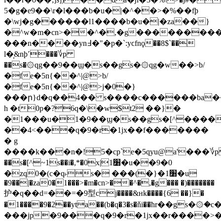
5�g�e9��\r�l���b�u�|�^��>�%��fϸ
�\wj�g������l1����b�u�|�za��}
�^w
�m�cn>��^�,�g��������
���n����yn߃�"�p�`:yϲfnϙ��8$`��
l�̹&nϸ˹���؇p
��s�۞qg��9��ϣ�s��gs�۞qg�w��>b/
�fe�5n{��^|@>b/
�fe�5n{��^|@>j�0�}
���ր}d�q��4�� s����c������ba��0u
h �t0p�?6q�\�w$t2 ��}�
�1���u�1�9��ϣ�s��gs�[^�����p����2���*
��4<���q�9�r�1jx��f�������
� g
����k���n�!5�cp`e�5qyu@a'���؇
��s�[^~1s��i�,*�0x|1׸�u��9�0
�zq0�(c�q˫s� ���(�}�1׸�u
�9��|�za0�1���>�m�cn>��^�,�g��� �)�������
护�q��d=��=�9型cj����&ʜk����{6 ��}�
�1����9�2��yta��(b�q�3�s�ňi��ћr��g
���jp�9���q�9�r�1jx��r����>�