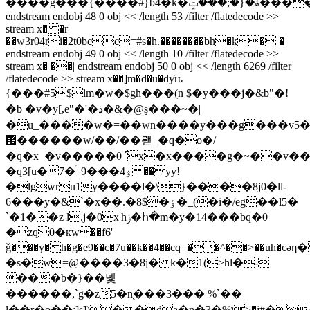
����g���{����#}b4�k�ۿ�{�;���ݓ����������~��k�o���
endstream endobj 48 0 obj << /length 53 /filter /flatedecode >>
stream x� �r
��w3r04ri�2t0bcc=#s�h.��������bh�k� �
endstream endobj 49 0 obj << /length 10 /filter /flatedecode >>
stream x� ��| endstream endobj 50 0 obj << /length 6269 /filter
/flatedecode >> stream x��]m�d�u�dƴԋ
{���#5$lm�w�$gh���(n $�y���j�&b"�!
�b �v�y[,e"�'�ذ�&�@ʂ���~�|
�u_����w�=��wn����y���g���v5�
޿������w/��/��뢛_�q�o�/
�q�x_�v�����0_͆x�x����g�~��v��(;���߾�l���z�y
�q3[u�7�ͬ_9���ۉ4 ��yy!
�lgwru1y����l�\}����8j0�ll-
6���y�&`�x��.�8$�ٶ�_(�i�/eg��l5�
`�1��z l.j�0x|hݫ�հ�m�y�14���bq�0
�zq0�кw��f6'
ǧ���y�h�g�e9��c�7u��k��4��cq=��^��>��uh�
�s�w=@����3�8j� k�1(>hl�-
���b�}��넻
������,`g�z5�n֭���3��� %`��
l��r�o��;]s])��da�ɲ�3�%ו>�j#�œ�e�g�k�