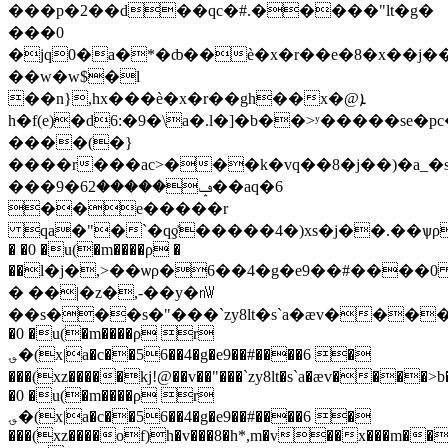
���p�2��d��qc�#.�����"lt�g�
���0
�jq0�a�*�ȸ��ѐ�x�r��e�8�x��j�
��w�w$�l
��n},hx���ѐ�x�r��gh��x�@ܐ
h�f(e)�d6:�9�\a�.l�]�b��>ʸ�����s
����(�}
����r���ac>���k�vq��8�j��)�a_�s�
���ݡ�����62�9��aq�6
��e�����r
qa�"�`�qƍ̽�����4�)xs�j��.��ѱρ
� �0 �u(�m����ρ �
��l�j�,>��ѡρ�6��4�g�e9��#����
� ��|�z�,-��y�㎻
��s���s�"���`zy8lt�s`a�æv����>b�
�0 �u(�m����ρ r
؈�(x|a�c��56��4�g�e9��#����6 �
���(xz�����kj!@��v��"���`zy8lt�s`a�æv���
�0 �u(�m����ρ r
؈�(x|a�c��56��4�g�e9��#����6 �
���(xz����of)h�v���8�h*,m�v��x���m���