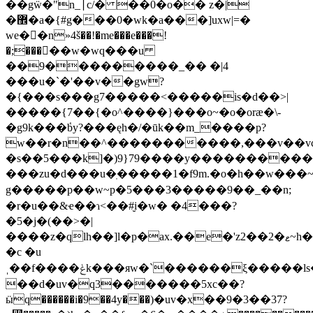
��gẅ�"n_׀c/� ��0�o�� z�|
�޾�a�{#g���0�wk�a���]uxw|=�
we��n»4š��!�me���e���!
�;�����w�wq���u
��9���������_�� �|4
���u�`�'��v��gw?
�{���s���g7�����<�����is�d��>|
�����{7��{�o^����}���o~�ο�oræ�\-
�g9k���ٝby?���ęh�/�ūk��m_����p?
w��r�n��^�����������,���v��vc
�s��5���k]�)9}79����y���������
���zu�d���u�ֽ�����1�f9m.�o�h��w���~��j��r������\
g�����p��w~p�5���3�����9��_��n;
�r�u��&ҽ��ɿ<��#̮i�w� �4���?
�5�j�(��>�|
����z�qlh��]l�p�ax.��e�'z2��2�ޱ~h��z
�c �u
ˌ��f����ݟk���яw�`������ξ�����ls�\�ȫn��
��d�uv�q3�������5xc��?
ӹq������i�9��4y���)�uv�x��9�3��37?