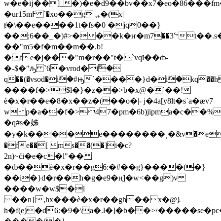
w�e�ĳ��]_�)�e�d9��bv��x7�eo�86���
�ur15mߓ `�xo��g ؈�(x|
ⱦ�\��e����1t�fs�0 �jq0��}
��;6��_�)#>���k�ҥ�m7��3ᖦt��.s��yc�,o9�%ڶ��nv���\>%�n�rf�i�m�hjp������
��"m5�f�m��m��.b!
�fe�j���"m�r��"t�`vqĭ��ȸ-
�-$�"ԡ `6�vrod�iۖ�
q��(�vsod�iۖ�#ԣ`����}d�iۖ�kq��
����f�>$
l�}�z��>b�x@�`��!
ѐ�x�r��e�8�x��z�(��o�|- j�4a[y8lt�s`a�æv7
w p�a��f�>47�pm�6b)jipma�c��%6
�q#s�姊
�y�k����e��������ͺ�&v�e!ld�s`a��f���f�d9��g6:�9�\a����g�e9��
�fe��܏[ ms��(�]i�c?
2n)~ći�e�c�l"��
�ȸ��ѐ�x�r��g6:�#��g}����(�}
��i�}d�r��h�g�e9�ң]�w<��g)v
����w�w$�l
��n},hx���ѐ�x�r��gh��x�@ܐ
h�f(e)�d6:�9�\a�.l�]�b��>ʸ�����s