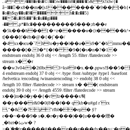
. a=r˧��8�e�s�©3��5w���m8�)���/�5&x!xlw{�
ǟ~l���ٓx8��m�[s1�������`�9��j[�h{�
�o�h$qy��u�9�����ĥ�:�z��5}
��5�i,�0$i��"�c�u��gi���
-�� ,p*�8c�ּ���������$���;rb��e
�5k���h��{�=z�����ѳ�{t����k^�
t[���[ť�ёh�@�{�j`��/
�4xx�ѥu�`?h!o�ɏ��l��а�s9�"�b mmu
�����[�.f�*{�f� �9�[�s�n�?�1�
endstream endobj 36 0 obj << /length 55 /filter /flatedecode >>
stream x� �r
��w3v04ri�2t0bc# 3=ks##�x.��.ppws!$��5�
4 endstream endobj 37 0 obj << /type /font /subtype /type1 /basefont
/helvetica /encoding /winansiencoding >> endobj 38 0 obj <<
/length 10 /filter /flatedecode >> stream x� ��| endstream
endobj 39 0 obj << /length 4559 /filter /flatedecode >> stream
x��]m�d�y��{�r!fz����x퉥
��y���r&0�0(8��f�� qkb�u#gd r`rx
,"�& �7ʂ"rfbl��ep� y̆?
e��~���9� s�,�r�y���|��[u����熷�
˳�bzt�ٽ׆w� ?
>�ܰ,��|z�����#���g��g���dy��p<;�n