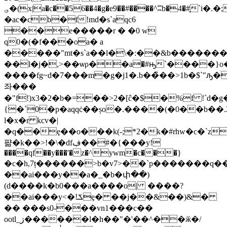
؈�(x|a�c��56��4�g�e9��#����^ʭb�4�#֢`i�.�;w��{�8}z�{d;�xj0�<6:�9�
�ac�cb�f!md�s`aqc6
��e�����r � �0 w
q0�(�f���oa� a
�����"mt�s`a��l�\�:��&b������
��l�j�,>��ѡρ��a�#ԣ`����}
����fg~d�7���m�g�j1�.b��̏��>1b�$`"ԡ��b
좌���
�"f!)x3�2�b�=��>2�[ĉ�$�%f !`d�g�
{�`0�p�aqqċ��șo�.����(�0��b��
ӏ�x�r kcv�|
�q��ȩ��o���k(-;*2�k�#rhw�c�`z
퍎�k��>!�\�dfڣ��#�{���y!
����qf��y���'�z�^ywm�c���}
�c�һ,7ț������>b�v7>��`p�������q
��ai���y
��a�_�b�փ��)
(d����k�b0���a����o| ����?
��ai���y<�!ݎȩ� ��j��&��)&�
�� ���s0-���vn1���c��
ootl_ڗ������l�h��"�'��^��ӂ�/