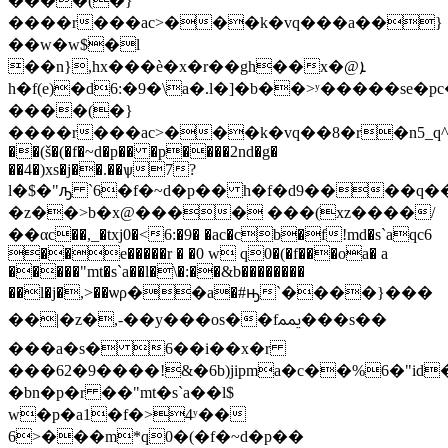
����(�}
����r���ac>���k�vq���a��}
��w�w$�l
��n},hx���ѐ�x�r��gh��x�@ܐ
h�f(e)�d6:�9�\a�.l�]�b��>ʸ�����s
����(�}
����r���ac>���k�vq��8�r�n5_q^�txj
��(š�(�f�~d�p�� �p����2nd�g�
��4�)xs�j��.��ѱ7?
l�$�"ԡ `6�f�~d�p�� h�f�d9����q��
�z��>b�x@���� ���(xz����/
��αc��,_�txj0�<6:�9� �ac�cb�f!md�s`aqc6
��e�����r � �0 w q0�(�f���oa� a
�����"mt�s`a��l�\�:��&b��������
��l�j�,>��ѡρ��a�#ԣ`����}���
��|�z�,-��y���os��fﶝ���s��
���a�s� 6��i��x�r
���62�9����!&�6b)jipma�c��%6�"id
�bn�p�r ��"mt�s`a��l$
w�p�a1�f�>4
ʸ��
6>���m*q0�(�f�~d�p��