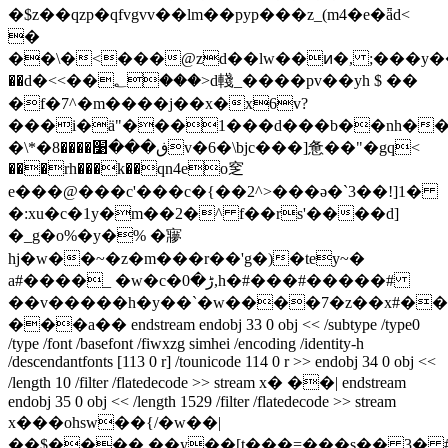
�$z��qzp�qfvgvv��lm��pyp���z_(m4�e�ǟd<
�
��\�<���@zd��lw��ͷ�, ;���y��2ۂ5
��d�<<��؂���>d輚_����pv��yh $ ��
�f�7^�m����j��x�x6v?
���i�ä"���1���d���b�
�nh�
�\*�ڧ���׹����8v�6�\bjc���]惫��"�gq<
���rh���k��qn4eo窆
e���@���c'���c�{��2^>���ә�`3��!]1�
�:xu�c�1y�m��2�^ f��rs'����d]
�_g�o%�y�% �㝱
hj�w��~�z�m���r��'g�)�tey~�
a#����_ �w�c�ڑ�0,h�#���#�����#
��v�����h�y��`�w����7�z��x#��
���a�� endstream endobj 33 0 obj << /subtype /type0
/type /font /basefont /fiwxzg simhei /encoding /identity-h
/descendantfonts [113 0 r] /tounicode 114 0 r >> endobj 34 0 obj <<
/length 10 /filter /flatedecode >> stream x� ��| endstream
endobj 35 0 obj << /length 1529 /filter /flatedecode >> stream
x���ohsw��{/
�w��|
��$����,��y��[t���=���s�� 3� 