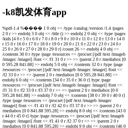
-k8凯发体育app
%pdf-1.4 %���� 1 0 obj << /type /catalog /version /1.4 /pages
2 0 r >> endobj 3 0 obj << /title () >> endobj 2 0 obj << /type /pages
/kids [4 0 r 5 0 r 6 0 r 7 0 r 8 0 r 9 0 r 10 0 r 11 0 r 12 0 r 13 0 r 14 0
r 15 0 r 16 0 r 17 0 r 18 0 r 19 0 r 20 0 r 21 0 r 22 0 r 23 0 r 24 0 r
25 0 r 26 0 r 27 0 r 28 0 r 29 0 r] /count 26 >> endobj 4 0 obj <<
/contents 30 0 r /type /page /resources << /procset [/pdf /text /imageb
/imagec /imagei] /font << /f1 31 0 r >> >> /parent 2 0 r /mediabox [0
0 595.28 841.88] >> endobj 5 0 obj << /contents 32 0 r /type /page
/resources << /procset [/pdf /text /imageb /imagec /imagei] /font <<
/f2 33 0 r >> >> /parent 2 0 r /mediabox [0 0 595.28 841.88] >>
endobj 6 0 obj << /contents [34 0 r 35 0 r 36 0 r] /type /page
/resources << /procset [/pdf /text /imageb /imagec /imagei] /font <<
/f1 31 0 r /f2 33 0 r /f3 37 0 r >> >> /parent 2 0 r /mediabox [0 0
595.28 841.88] >> endobj 7 0 obj << /contents [38 0 r 39 0 r 40 0 r]
/type /page /resources << /procset [/pdf /text /imageb /imagec
/imagei] /font << /f1 41 0 r /f2 42 0 r /f3 37 0 r >> >> /parent 2 0 r
/mediabox [0 0 841.88 595.28] >> endobj 8 0 obj << /contents [43 0
r 44 0 r 45 0 r] /type /page /resources << /procset [/pdf /text /imageb
/imagec /imagei] /font << /f1 41 0 r /f2 37 0 r >> >> /parent 2 0 r
/mediabox [0 0 841.88 595.28] >> endobj 9 0 obj << /contents [46 0