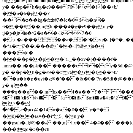
ōr��lw{mra��n��pk�������cb�fy�5di�@
y� ��p�h�g�e9��# 764c�f��>b/
��u�b�p��?
���z��kg�fc;h#7�[c�6$n�n�
6���#��,mh ���4�g�e9��gn y�
ij�p�jtie�^2�a��-!k7�0
�{q�a�����a��f�zq�a]�*�˯;��ej
�*a�r 7��i���d`��-![%ln�
���(x|d�
����p��p��˺t1_��xv�(����f�
nmra��n��pk�������cb�fy�5di�
y� ��p�h�g�e9��# 764c�f��>b/
��u�b�p�qyt�z@�'���&�0�`7rs�5di�@��m
y� ij-ܼ��
���q��g��,mhx��4�#��`����p�
6�`���[c�64<���{q0��í!k$m���w�4|e�^20
 7��|
�^�,>�pcc@�14n�a�#��`y�*�
�ϋ)��ѩ=��i* 5؍�n y�
��psuh�al@9��#��,mhx��4�#��`���[
���(x|d�ɔ��ch