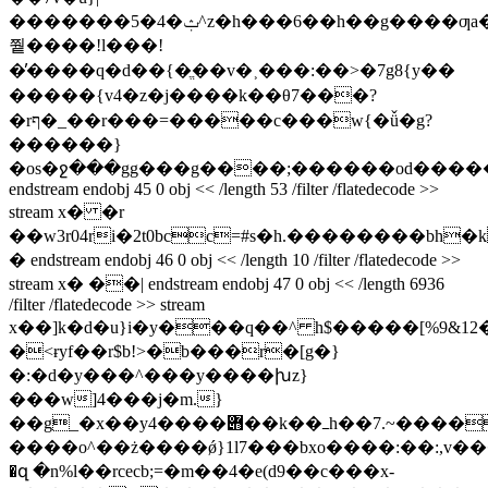
�������5�4�ݑ^z�h���6��h��g����ƣa�8ٵݮ��y��m�7q��{�d��l�b
쭽����!l���!
�̕����q�d��{�ֱ��v�˲���:� �>�7g8{y��
�����{v4�z�j����k��θ7���?
�rף�_��r���=�����c���w{�ǚ�g?
������}
�os�ջ���gg���g����;������od�����j
endstream endobj 45 0 obj << /length 53 /filter /flatedecode >>
stream x� �r
��w3r04ri�2t0bcc=#s�h.��������bh
� endstream endobj 46 0 obj << /length 10 /filter /flatedecode >>
stream x� ��| endstream endobj 47 0 obj << /length 6936
/filter /flatedecode >> stream
x��]k�d�u}i�y���q��^ h$�����[%9&12�
�<ɍyf��r$b!>�b���r�[g�}
�:�d�y���^���y����խz}
���w]4���j�m.}
��g_�x��y4����݋��k��ߺh��7.~������r����.6�j�����z�,'8-
����o^��ż����ǿ}1l7���bxo����:��:,v���a;,���o^
�զ �n%l��rcecb;=�m��4�e(d9��c���x-