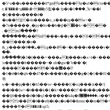
�5^u��u������tf*gmu����ψ�uϯ�e}n��g
r; �?���r�=ɡ���x�=���y5힙�� fp�(�ݴ_���1k^��l
�{���u����d�
�n��]j�4n����o_x���zp��w>�
�7n�����_�py�hv��b�j[�׋�k<���
. �m3߬����?
������þ��m���v��y�:��6����w�[��w/<>=�����y>��ݷ��'��k>^l��x
�����;�o�
&_y���t�ܚ��9�cg��4�<�c���v����v�y5�v��,�y��7������o��ؤ1�o�2���5����բ=���\�|
��-
&����ɭ�3�[���/<���ޓ�j���n�ʌ>ӛ�<���w�q.z�ը��{p��h��p֭���\xܾ����<�ی�׌��o_���{��z�*>�j���m7�������?
\x�����h�����~� nb�gw�`b��`�|
���������?��޿��ǐ?
�1�d�h�qlv��d7��e���k�g���g�{�{��01��3������'��ʛˇ�^�ؼ��>�
쏚
w�>��jq��{�h5��ve~����l{�o;j���;k��!}
��l��[w/<�i���k�{�k=����[ˢi"��i��q���d
��ǉ6����d�f�q1������k4q�fۓ����޸޼t��%�=�~��5�9�q�%�ݾ1�f����n�ӯhs�����'w���gztju�w=n3�_n��_x��η�e�4]�lo�������=������_�]��1y8���ˤ~�'���u���:n�6�͙�g��{r���i�v���o&�kut#_�m�2k5q�v���ݷ?
��r��]�l��a9j�(�ᶓ�u�8�&mnc��m�
����ߚ�i/8��dt�-qz5;