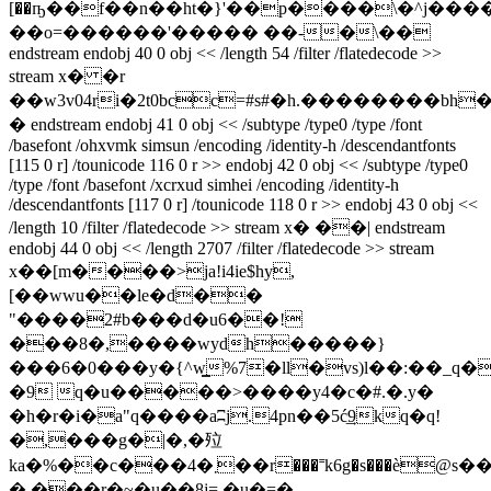
[��ҧ��f��n��ht�}'��p����\�^j��
��o=������'����� ��-�\��
endstream endobj 40 0 obj << /length 54 /filter /flatedecode >>
stream x� �r
��w3v04ri�2t0bcc=#s#�h.��������bh
� endstream endobj 41 0 obj << /subtype /type0 /type /font
/basefont /ohxvmk simsun /encoding /identity-h /descendantfonts
[115 0 r] /tounicode 116 0 r >> endobj 42 0 obj << /subtype /type0
/type /font /basefont /xcrxud simhei /encoding /identity-h
/descendantfonts [117 0 r] /tounicode 118 0 r >> endobj 43 0 obj <<
/length 10 /filter /flatedecode >> stream x� ��| endstream
endobj 44 0 obj << /length 2707 /filter /flatedecode >> stream
x��[m����>ja!i4ie$hy,
[��wwu��le�d��
"����2#b���d�u6��!
���8�,����wydh�����}
���6�0���y�{^w͇%7�l
l�vs)l��:��_q�
�9 q�u�����>����y4�c�#.�.y�
�h�r�i�a"q����aʭj.4pn��5ć͢9kq�q!
�,���g�|�,�㱞
ka�%��c���4�܂��r���˭k6g�s���ѐ@s��g\n]�9�ʮ|@>l�fq�u��s*���א��y"0�0�v%�3ω��4��f�`�#*���a8��k^c|
�,���r�~�u��8j= �u�=�-