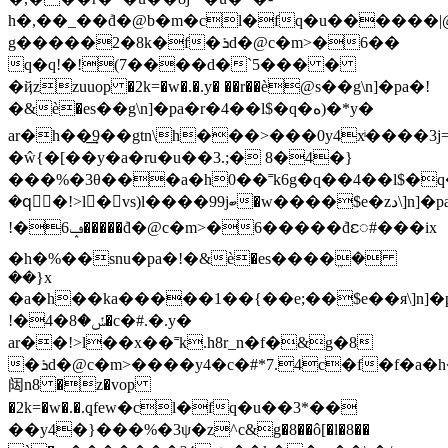
h�,��_��ܺd�@b�m�cl�fq�u������|
g�����2�8k�f�ܪd�@c�m>�6��
q�q!�!(7����d�`5��� �
�ҋzzuuop �2k=�w�.�.y� ��r��ѐ@s��g\n]�pa�!
�&ѐ�es��g\n]�pa�r�4��l$�q�ه)�*y�
аr�h��͢9��gtn\h���>���0y4xͥ����3j
�ŵ{�[��y�a�ru�u��3.;� 8�4�}
���%�3θ���a�h0��˭k6g�q��4��l$�q�ه)�*ٜq�egѐ�es����ܸ
�qٕ�!>l�vs)l����99jބ�w����$e�zد\]n]�pa
!�ݡ6�����ܺd�@c�m>�6�����ܺdႄ#���ix
�h�%��snu�pa�!�&ѐ�es����ܸ�
��}x
�a�h��ka�����1��{��e;��$e��я\]n]�
!�ݽ�8�4�c�#.�.y�
аr��!>l��x��˭k.h8r_n�f�&g�8
�ܪd�@c�m>����y4�c�#*7.4c�f�f�a�h��z.�
闼n8 �z�vop
�2k=�w�.�.ٜqfew�cl�fq�u��3*��
��y4�}���%�3ψ�z^c&g�8��ô[�l�8��