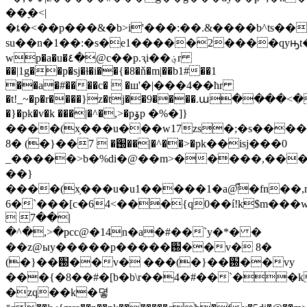
��ׇ�<|
�ȶ�<��p���&�b>i'���:��.&����b^ts��t
su��n�1��:�s�e1�����2����qyԣt��
wp�a�u�٤�@c��p.ԇi��؋r
��|1g��p�sj�ɫ�i��{�8�ň�m|��b1#��1
��a�#����c�  �ш'�|���4��ћr
�t!_~�p�r����}z�tj��9����.ա�
�}�pk�v�k ���|�^�,>�pۆp �%�]}
����(x֥���u���w17zs�;�s����
8� (�}��֐�  7��|�^��>�pk��isj���0
_�����>b�%di�@��m>�����,��
��}
����(x֥���u�u1�����1�a@͆�fn��,
6�`���[c�64<���{q0��í!k$m���
 7��|
�^�,>�pcc@�14n�a�#��`y�*� �
��z@ыy�����p�����֐��v� 8�
(�}��֐��v� ���(�}��֐��vy
���{�8��#�[b�b\r��4�#��`��k
�zq��k�뎧