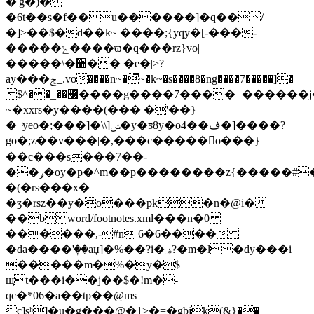
�'g�)�
�6t��s�f�� u������]�q��/
�]>��$�d��k~ ����;{yqy�[-���-
�����ݻ����ϖ�q���rz}vo|
�����\�׍�� �e�|>?
ay���ݮ_.vo����n~�̿~�k~�s����8�ng����7�����]�
$^��_��޷����g����7����=������j�o
~�xxrs�y����(��� �'��}
�_ͭyeo�;���]�\\]ݾ�y�ƽ8y�o4��ف�]����?
go�;z��v���|�,���c�����o���}
��c���s���7��-
��ݛ�oy�p�^m��p��������z{�����#���[!
�(�rs���x�
�ʒ�rsz��y�o���pk�n�@i�
��bword/footnotes.xml���n�0
������,-#n 6�6����
�da����'ٖ��aџ]�%��?i�ۻ?�m�l�dy���i
�����m�%�y�$
щt���i��j��$�!m�-
qc�*06�a��tp��@ms
c]sʰ]�u�g���@�1>�=�gbјk(&}��