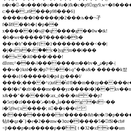
n�e� -�s���f�o��#a�)fk�c�p9rgy9,w=�8����`�~k1����{�خ'ǭm
c:���:,z6���p98���6}
����n��0�����j�2���љ��~孑
f�ǎl9��b�{�p��
x�����)�s@�q����g��0w�tk!
�h�we�����ꎊ����b�b�
��v�h°���f{�}���������<��|
�j�an�zؑ��c�]ygm��i���
6�w�ӂ0���\���!
ǆσm;^���˫l�������m��bv�ݜ�p�-|
��w�}knl�̀�;�p7^��i-ǫ"��a&� �����k쌌
���a{6�����ǔ|�p4 ġy���l/
����;����^z)u6�ͪsf/fl��m��zp�����e
��f�s"�zb\���me���yz����t�]�� kv��mt
x&��"�\���l�:ax_d��:�ni��p?
�5et)�zl����'ލ�h�ڶa���g �d~��
i�5j9w(:u����; n��x��v
�f��������m'�����&b�r�/3�p����
钻8�qz�`}�e�2��mw�3օz�l����5�f$l�cb#
<ƥ���p�u�����p��҇[ t �32�xfe��um