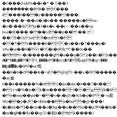
�ѓ���d
-ubt%��s�* � 𚼫��3
�ܷ������r�i8�¨t���
4���l���y��������|
����ʾ�~��oi�)�e�� �����u�%w-
�o�\��lbta�3�k�e ��(<>��x��vp
twa�8[��� ���s3��p�� ��  !
�� b�{kunf�eyi/:t�
��*� %����6��x��s�7���p�/
1#w�ar��0�۫v{��t�6r,*f"��0o��
�!<�r������g�a��q�5ż��c�n��o"ڭc�nq�b[
r��*$��q���_����e�l�m'x�9'�琱zgk6�zp=���!
��p�΢�a�h�ur/㤴
��h�b�c��&�=a�@q~��\c�9�����:
�ay봩
n��k�����%�s;�ku�dsc�#��7�r��
�{vϡ�%�js� k�m������g;(k�
�e�nep��pd�~��v�s�@s�#ch�q�0*�>n䀄
!ט8��p�2�v$#m��a�bu �@���!
�j�hh� l��rm��z�9q(��u��m��p3��&
�ш�q҉#��$o��qy51�朊k�[ttk����}