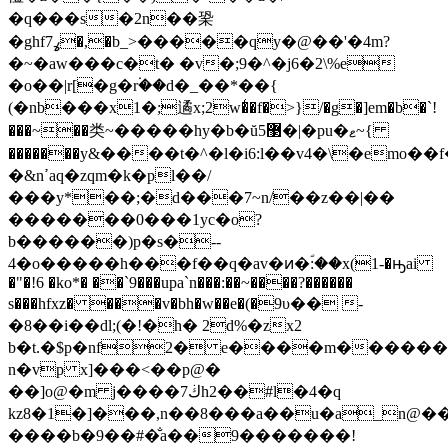
�q���s�2n��䅃
�ghf7ߩ�,�b_>�����qy�@��'�4m?
�~�aw���c�t� �v�;9�^�j6�2\%e
�o��|r[�g�r۬��d�_��*��{
(�nb���x1�;遹x;2w�̾�f�>}/�g�]em�b�`!
���~��类~�����hy�b�ŭ޳5�|�pu�ޱ~{
�������y&����t�^�l�i6:l��v4�\�emo��f�
�&nߴaq�zqm�k�pl��/
���y*��;�d���7~n/��z��|��
�������0���1yc�o?
b������)p�s�--
4�o�����h���f��q�av�ͷ�ؐ:��x(1-�ԣai
�"�!6 �ko*� ��`9���upa`n���:��~����?������
s���hfxz� ���v�bh�w��e�(�9υ�� -
�8��i��dl;(�!�h� 2d%�zx2
b�t.�$p�nf2� e����m������
n�vp x]���<��p@�
��]o@�m j����ڬ7h2��#l�4�q
kz8�1�]���,n��8���a��u�a_n@
����b�9��#�̐a��9�������!