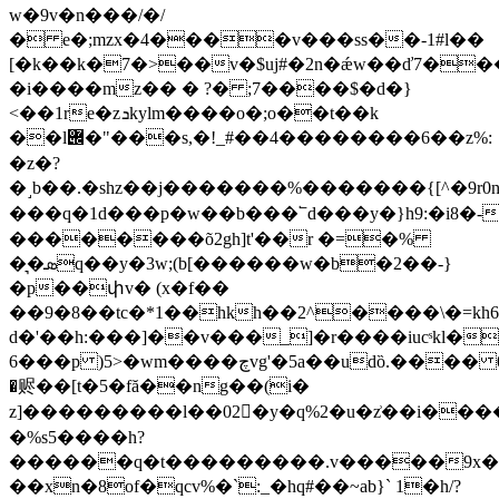
w�9v�n���/�/
� e�;mzx�4����v���ss��-1#l��
[�k��k�7�>��v
�$uj#�2n�ǽw��ď7��
�i����mz�� � ?� ;7����$�d�}
<��1re�zܖkylm����o�;o��t��k
��l݌�"���s,�!_#��4��������6��z%:
�z�?
�˼b��.�sh z��j�������%�������{[^�9r
���q�1d���p�w��b���՟d���y�}h9:�i8�-
��������õ2gh]t'��r �=�%
�͉�ܣq��y�3w;(b[������w�b�2��-}
�p��փv� (x�f��
��9�8��tc�*1��hkh��2^����\�=kh
d�'��h:���]��v���_]�r����iucˢkl�
6���p )5>�wm����چvg'�5a��udȍ.���� 0�z���>"�'[^s�"���=�ф�s�գv؎a��q���
�赆��[t�5�fă��ng��(i�
z]���������l��02�ٍy�q%2�u�z͗��i��
�%s5����h?
������q�t���������.v�����9x�$
��xn�8of�qcv%�`:_�hq#��~ab}` 1�h/?