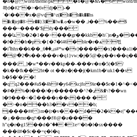
�n�@ word/theme/pk�n�@�&ʢ�9word/the
콱d�#2"�>�6vdj�)-�
ˈ�\��݊�x�@ѵȡ�^z(�h�h�k��hs
�c�jejt�8>e��}3|��!w�.ߋ�w�� ,i�� %��ɐ$
���~����'$jdy���
��և\b�2�1��>���gr��kkb�h\`)n�و�i��õ��c�ӵ�r��#��^�bp{}4"c����w�?
�f�;�h�pc�{�7�l46�ble�r�ѧ찏
�iߣhhx��k��_ۺ��6s#*w�v]�����x]���a1i�r�զ
�@�2�s��:���v�q1}vw;�j�5@�g��v��q
���נ _]�w*��v��kp��-���v�n�5(�$/
�k��fk��2bt� ot ��z�|��j(�km1b�\uk1��x
h�$�'�)�!
�q q2���#a$�4h#�y64kcjfo 9ie��$e�1�^
�#�j%�i���/�y������^?�ڍ&�ϟ?��wn
l�9���<��ٓ���x��c|��� �
�>�n���b3��v��b;
j����## }m�(r�v���d��2�k�e|"����(�����ɲq���2�ܟ$�{r>1q7:p��b����$�$.��[4op�h
�ۊ��mo�qת���f®@�a����
h"q�r�g15��d�"ٛ�� �1e^'�b�l�sx����
���il#�$c��=ę�l�q