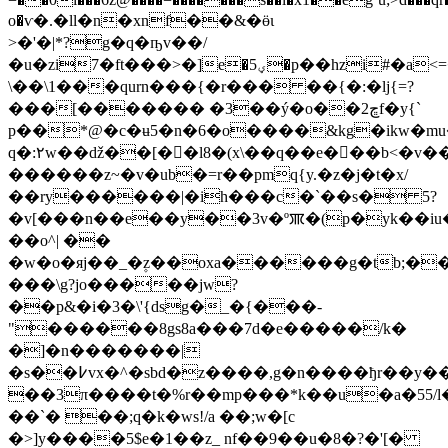
o�ѵ�.�ll�n�xnf��&�ӫɩ
>�'�|*?g�q�ҧv��/
�u�zi7�ft���>�]e�ؠ5�p��hzi#�a<=�#5���k��\�
\��\1���qurn���{�r��� ��{�:�lj{=?
���[������� �3��ý�o��2ڇf�y{`
p��*@�c�ʉ5�n�6�o����&kg�ikw�mu��^<ڞ
q�:۲w��ǆ��[��l8�(x\��q��e��ٕ�b<�v�
������z~�v�ub�=r��pmq{y.�z�j�t�x/
��ry������|�ih���c�`��s� 5?
�v[���n��e��y��3v�ºꯄ�(p�yk��iu
��o^| ��
�w�o�яj��_�۪z��oxa������g�tb;�
���\g?jo�����jw?
��p&�i�3�\'{dsg�_�{���-
"������8gs8a���7d�e�����/k�
�]�n�������|
�s��߇vx�^�sbd�z����,g�n����ђr��y��c�m��g,k<כ�4kp����ldu����v�����r
��3π����t�%r��mp���*k��u�a�55/l
��`� ��;q�k�ws!/a ��;w�[c
�>]y����5$e�1��z_ nf��9��u�8�?�'[�