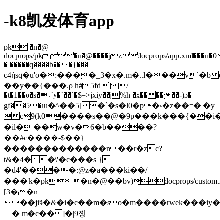
-k8凯发体育app
pk �n�@
docprops/pk�n�@����jzdocprops/app.xml���n�
� �����q����b���{���
c4ήsq�
u'o�:����_3�x�.m�..l���v`�b
��y��{���.ϼ h# 5fd /
�t�1��o�s�˔`y�`��`�$=>jxiy��j%h �x�� ����-)ɔ�
gf��5�ιu�^��5[�`�s�l0�p�˞�z��=�|�y
c9(k0����s��@�9p���k���{��i�
�il� ��w�v�6�b����?
��#c����-$��}
�������������n��r�zc?
t&�4��\'�c���s }
�d4'����:@z�а���ki��/
���'k�pk�n�@��bv)docprops/custom.
[3��n
��jiӭ�&�i�c��m�s
o�m����rwek���iy�
� m�c�� ]�|9졩