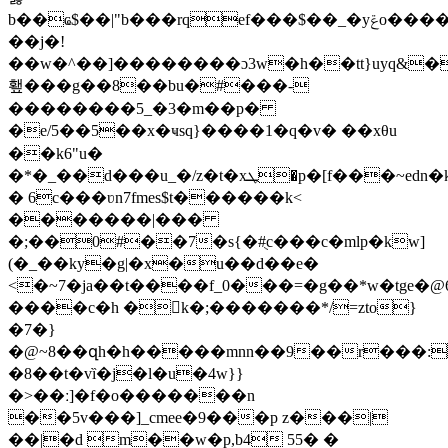
b��ҩ$��|"b���rqef���$��_�yݝo�����m�
��j�!
��w�^��]��������ɔ3w�h��tt}uyq&�
횊���g��8��bu�#���-
��������5_�3�m��p�
�e/5��5��x�ҹsq}����1�q�v� ��xθu
��k6"u�
�*�_��d���u_�/z�t�xܛ�p�[f���~edn�k�e�4�ϣ��/
� 6c���ʋn7fmes$t������k<
�������|���
�;��0#��7�s{�#ֻc���c�mlp�kw]
(�_��ky�g|�x�u��d��e�
<�~7�ja��t����f_0���=�g��*w�tge
����c�h �k�;�������*/=zto}
�7�}
�@~8��զh�h�����mnn��9��r���:
�8��t�vȉ�j�l�u�4w}}
�>��ː]�f�o�������n
��5v���]_cmee�9���p z���|
��|�d m��w�p,b4 55� �