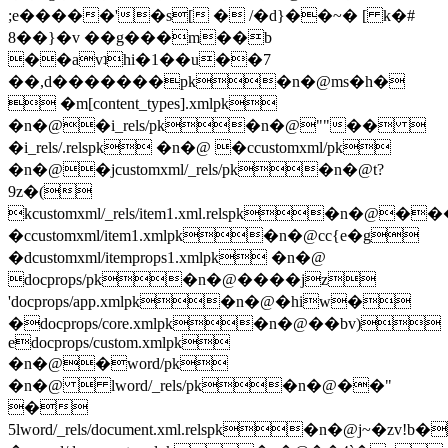
;e�����'�s[ � /�d}��~� [ k�#
8��}�v ��g���m��b
��avʇhi�1��u��7
��,d�������pk�n�@ms�h�
 �m[content_types].xmlpk
�n�@�i_rels/pk�n�@""�� 
�i_rels/.relspk �n�@ �ccustomxml/pk
�n�@�jcustomxml/_rels/pk�n�@t?
9z�(
kcustomxml/_rels/item1.xml.relspk�n�@�
�ccustomxml/item1.xmlpk�n�@cc{e�g
�dcustomxml/itemprops1.xmlpk �n�@
docprops/pk�n�@����jz
'docprops/app.xmlpk�n�@�hiw�
�docprops/core.xmlpk�n�@��bv)
edocprops/custom.xmlpk
�n�@�word/pk
�n�@  lword/_rels/pk�n�@��"
�
5lword/_rels/document.xml.relspk�n�@j~�zv!b