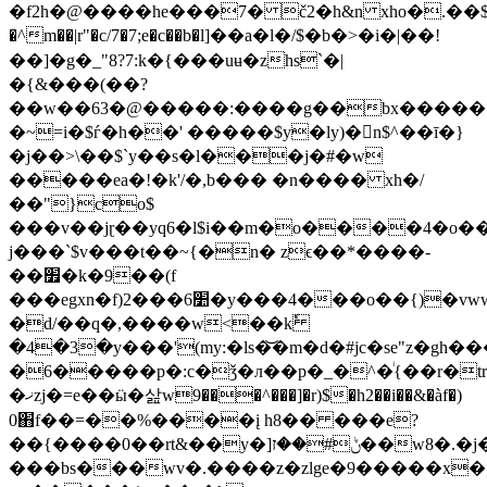
�f2h�@����he���7� č2�h&n xho�.��$�w�s
�^m��|r"�c/7�7;e�c��b�l]��a�l�/$�b�>�i�|��!
��]�g�_"8?7:k�{���uʉ�zhs`�|
�{&���(��?
��w��63�@�����:����g��bx�������
�~=i�$ѓ�h��' �����$y�ly)�n$^��ī�}
�j��>\��$`y��s�l���j�#�w
�����ea�!�k'/�,b��� �n���� xh�/
��"}co$
���v��jɽ��yq6�l$i��m�o����4�o�
j���`$v���t��~{�n� zϵ��*����-
��׿�k�9��(f
���egxn�f)׺6���2�y���4���o��{)�vww�2z~�
�d/��q�,����w<��kٗ
�4�3�y���'(my:�ls�͝�m�d�#jc�se"z�gh��
�6�����p�:c�ǯ�л��p�_�^�ͥ{��r�tr�
�ޚzj�=e��ӹ�삺w9���^���]�r)$�h2��i��&�àf�)
0֋f��=��%����į h8�� ���e?
��{����0��rt&��y�]ݨ#��ז��w8�.�j���w�rbk|/t��ir�x�t�!
���bs���wv�.����z�zlge�9�����x�;�חm���vpznnuz/3������g�