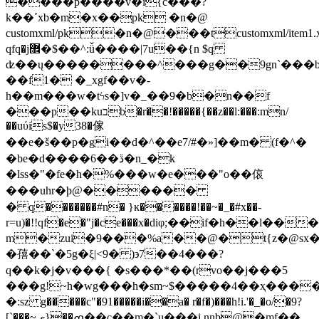
����p����v�i{c���?
k��ߴxb�m�x��pk �n�@
customxml/pk�n�@���tcustomxml/item1
qfq�j޾�$��^:ǚ����|7u��{n $q
ʣ��ų��������^���g��9gn`���b�,a
��f1� �_xgf��v�-
h��m���w�tϟs�]v�_��9�b�n��f
���p��kuבb�r��!�����{��z��l:���:mn/
��uύis$�y38�傢
��e�š��p�gi��d�^��e7/#�»]��m� (f�^�
�be�d����6��ڐ�n_�k
�lss�"�fe�h�%���w�e���"o��偯
���uhr�ϸ@������
� q�������#n� }ĸ������!��~�_�#x��-
r=u)�!!qf�e�"j�ce���x�diφ;��if�h��l��
m�zui�9���%a��@�t{z�@sx�
�㝆��`�5 g�ξ|<9� )϶7��4���?
q��k�j�v���{ �s���*��(rvo��j���5
���g!~h�wg���h�sm~$�����4��ҳ���
�:sz g�����c"�91�����i��a� r�f�)���h!i.'�_�o/�9?
[`���~ ށ}��ߘ��c��m�`u���j nnb@�mf��