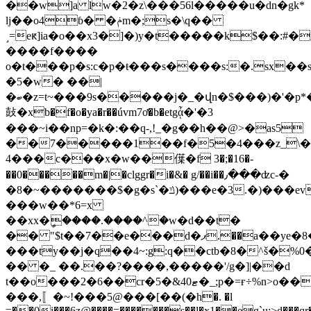
��w]a lw�2�z\���56l�����u�dn�gk*
lj��o4ɓ� �ݥm�;s�\q��
˼=eԟ]ia�o��x3�]�)y�t�����k$��:#
����f����
o�t���p�s:c�p�ŧ���s����s:�.sx��s
�5�w� ��|
�ބ�z=t~���9s�����j�_�վn�$���)�'�p*���0�s:5��&��{j'ɻ~���h$d���n
鼔�xb�f�o�ya�r��úvm7ơ�b�etgᾆ�'�3
���~i��np=�k�:��q-,!_�g��h��@>�as5
��7�����1��f�5�4���z_\�n
4���c���x�w��僷�f 3�;�16�-
��0�����m�|�clggr�i�&� g/��i��٫���ʣc-�
�8�~�������$�g�s`�ݿ)���e�3.�)���evo�|
���w��*6=x
��xx�ީ����.����^�w�d��t�
�� "$t��7��e���d�ޕ.��a��ye�8���zh>�p����t���_��d�z�m�^{�-,~���u��z9dv=�ksb���bq����v��2���>nӎz�l�����qfl��y~n���w���d�����f̘�x����v�/
���ty��j�q��4~:g:q��ctb�8�^š�%0�
�� �_
��.��?����,�����'/g�]|��d
t��o���2�6��cr�5�&4ޓ0�_;p�=ғ÷%n>o��x�e�6��
���,〚�~!���5@���[��(� h�. �l
=��0i���6z@����=�������s��l�x1��eg`u;>d���