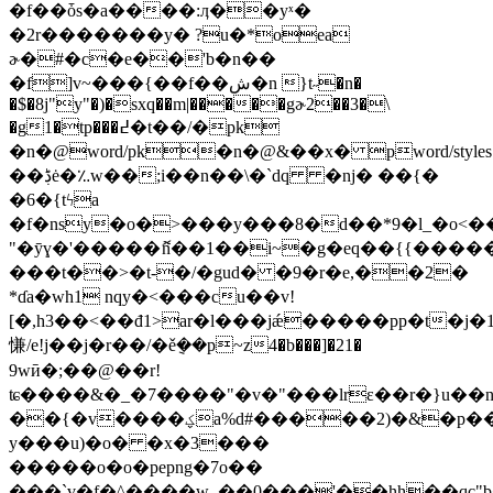
�f��ȱs�a����:ӆ��yˣ�
�2r�������y� ?u�*oea
ɚ�#�c�e��'b�n��
�f]v~���{��f��ش�n }t˶�n�
�$�8j"y"�)�sxq��m|�����gɚ2��3�\
�g1�tp���߄�t��/�pk
�n�@word/pk�n�@&��x� pword/style
��ڋė�؉w��;i��n��\�`dq �ǌ� ��{�
�6�{tϟa
�f�nsy�o�>���y���8�d��*9�l_�o<��*���
"�ȳɣ�'�����ޮn��1��i~�g�eq��{{�����
���t��>�t-�/�gud� �9�r�e,��2�
*ɗa�wh1 nqy�<���cu��v!
[�,h3��<��đ1>ar�l���jǽ�����pp�t�j�1��غ]]q��ck�m��y&2fh�
慊/e!j��j�r��/�ě݈��p~z4�b���]�21�
9wӣ�;��@��r!
ʨ����&�_�7����"�v�"���lrɛ��r�}u��
��{�v����ؼa%d#�����2)�&�p���\��#�٤��-
y���u)�o� �x�3���
�����o�o�pepng�7o��
���`v�f�^����w_��0���'��hh��qc"b�