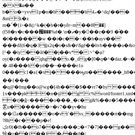
֤�x�ܩ��
b�o�=yvv1p�n�b���b4ޢ�^dq!���
&mk�z
m�՜�{i>�&j:^k�(�h�t�yěr~m��8ߊ��]
(f58�v�c���՗���%d� \n�ޗ�y�򛅒��z��9 �֕��
�l����� �w ��i�c��<��h�ayv��ʼ
���ǆ(6�q�3ğx2q�s�s&�r\$gӗ��hvb����a�
[^� �iy ��ăf��j��v*�:܌"�φ?
oy(�z���� qhg��o.�_dg�[0�q�^�daz.�~�
� 48���h�yd��~����e1о
0���c1�a{�xj����ԣm������_h8��h�x��`�sr��*��m�l
��{���
�q@�fmg��o@wg�[4h���$��vr7�by��
}x���pk�n�@�g c%word/footer1.x
�rj�ĝ<����o���_�c�g&%��z�5�����
乯u�]�����=�v7��үv�hu
��\󵚛a������o�vt`�vs_�����rt��mg
?8h�г���p�e!
ݤr/0(�fh��o7���n���;;�=7�7]���g��^p�5��� p��i�fq��
惍�z��{��)�-��
d�/