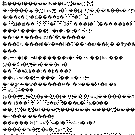
槛���f�����f&��tw��(
�z����.ig'�fmvm�`e��[g=�[��9k��s�e
�t��c�창�sl����x��ʕu
�`zi�ni���9e���i������ů�[
��� 9���~���(�v�g�?
��>����98z2�՛�v�����
���0<,,���e8�k�=��ٕ5[��>�ua��kj�ļ�fhy
�
���
�y ~�j�4ȃ������s��q��}hed���
@��ճp��o����ub�
���#&|h��)��j;���?
��/y`>x6��;�����pc�s
�^�g<�w������w� '� 9����8-�b
w1ि#���
}p����g�e�[�f�f(wx]�������תi
�� }8��z�rx���u� g�0��|
���d�1���������u��������$
�~?���l�����y|
��a���3ɤ{/`pzv?#�f�>4{;)�o�?
�����#o��o� pk