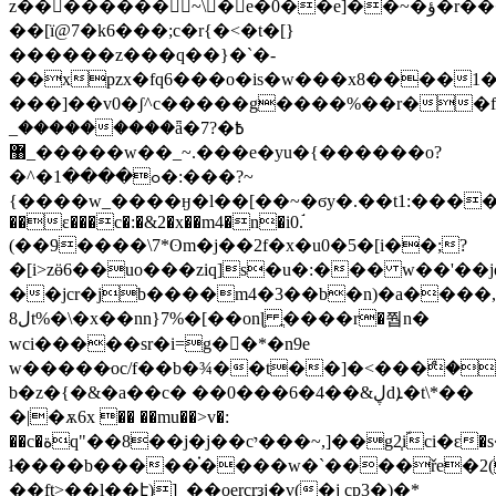
z���ُ�����~\�e�0��e]��~�ؤ�r�����v���v�^��^>���� sڿ�f���nt
��[ï@7�k6���;c�r{�<�t�[}
������z���q��}�`�-
��xpzx�fq6���o�is�w���x8����1
���]��v0�ʃ^c�����g����%��r��f
_���������ǟ�7߿�?
�����_޸w��_~.���e�yu�{������o?
�^�ߋ����1�:���?~
{����w_����ӈ�l��[��~�ϭy�.��t1:����a��_�g�s���
��ɛ���c�:�&2�x��m4�n�i0.֬
(��9����\7*ʘm�j��2f�x�u0�5�[i��;?
�[i>zӫ6��uo���ziq]s�u�:��� w��'�
��jcr�jb����m4�3��b�n)�a����,4�� bnƨv�q��l}pmb_
ل8t%�\�x��nn}7%�[��onɭ ֲ����r�쭵n�
wci�����sr�i=g��*�n9e
w�����ּoc/f��b�¾��t��]�<���ް��9
b�z�{�&�a��c� ��0���6�4��&ڸdܐ�t\*��
�|�ѫ6x �� ��mu��>v�:
��c�ةq"��8��j�j��cי���~,]��g2֧iؐ
ł����b�����֗����w�`����ře�2(o
��ft>��l��է)]_��oercrҙj�v(�j cp3�)�*