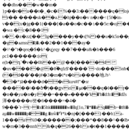
��dbs���w��m�
}p��r�u��t�_�c�l%��3:������q�loj
r�� ����sk��a.�hj��n�v n�z�<{5f�in-
v��(x�jg��1(���[�a��o�c��⍸��5e:�oj
�wa �c�8��1/
υ�.�z�zz[�� lg����y��s[% t��u�k5n
�g�ѧmss�)�˪��2��1���ay�
�\^�"t�qeo̥�$�k^�a͇\eqy ��7���u&�h���6
ρc1������:(o(
e(b�դ`�v��0h��@��[����d
�uv���l�@�8ؐ�ԛfz$'����`>do���5
(�d��'��j#�3�m�i*e�ba����地.հ^
�l�*)ă����d��rkuч#f"�sr
�����\��ծ�)��քvei�ܤt���q�l��ŗ��)f�lu��#lk�&�b=�mg�.��&��a
�n��yu�n�yl��=���ބ����'k�'b�d:b:��ǆs
㴖�����o팻�6����=�4�
9���`t~(>�x�5hk�������w�⍃q[1o,7�*��aq��b~�t8i�4
aµ��w�����p���g �nŵ�֏*k�ǌ�[���}��b}a-
1���a\%9�;������;���*��8��^��l
w�m�3��nnfr&�q�26��bн�t��1������