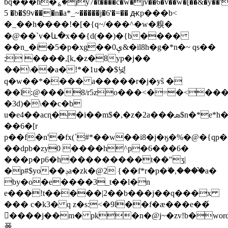
bq���h�؏�jy7�t����c�w�jv��6�v��w�[��&�y��'
5 �b�$9v���n�a*_~�����j�6'�=�� ԫp���b<
�_��h����!�[�{q~/���^�w�糗�
�@��`v�և�x��{d(��)�{b����
��n_
�i�5�p�xg��ې0&�il8h�g�*n�~ qs��
; ����,[k,�z�8yp�j��
��\��a�!*�1u��$넞
q�w��*���� a�����r�j�yŝ �
��l:@���8/r5zo���<�=�<��
�3d)�\��c�b
u�e4��acɳ��i��m$�,�z�2a���ܣ$n�*e*h��ds
��6�[r
p��f�n'�fx(ʹ#*��w��i8�j�ӄ�%�@�{qp�
��dpb�zy0 ����h^p�6���6�
���p�p6�h���������t��"ʒ|
�p#$yo��ݚa�zk�@2 {��f*r�p�ۧ�,����̚a�
by�o�e����3_t��l�n
e���!t�����|2��b���j��q���x
��� c�k3� q z�s:<�9l��f�æ���e��́
����j��m� pk�n�@j~�zv!b�word/document.xml�]ksٺ�~��
폻