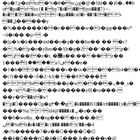
�u�?,p�mez�%�θ�scڽg�@�!dd�.�)ô�؎��b
u�pa�vfzy{� �hy7�z�i��8ƺoi��ț�7}<-
�n��5��i�w((>�gu���cu0�ĭ~��?�{�j v
��ݫѯ�����y
�%������f��c����w�r�(pp���o*
~4�t�� �p= ˵�
�[ρ�!e�k���md��o�q�'��hи�� �� �c?
�,%�p�e�ylhm��!(h�g�2��^�� p�\
�,j��f�z�t_�޽u��.����z��
{���ު{����a?ڣ��n�
�1�b�f��i���v��sx���fz4���
�c?(����<ǘ�2>k!(� ��#:���]
�hhr�b��p�w����ܢ�݊�_s�
��>ҡ%�o���sf�����y8[�ra���-
��y�ϥ��n�w!
�p�����g�g۴�.�gˍ�k����l63]��/eft����{y�y���j
����%uˉ^/d4@����x�ݒ�u�;��
��6�wo&y_��eg����ey��,�ȏ
ں�%dx�e�4��c{��� ���0z'��л�4
;�c%�����7�u�������t
��ğ����nْ�4�{��� &�q���s�@