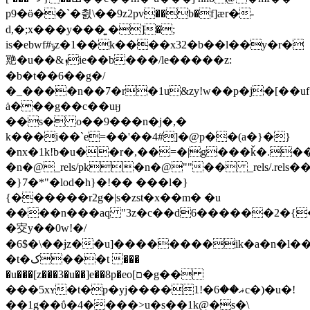
p9�ӫ��`�칈\��9z2pv��b�f]ӕr�-
d,�;x���y���͍ �]�;
is�ebwf#ݹz�1��k����x32�b��l��y�r�
䒌�u��&ܙie��b���/le�����z:
�b�t��6��g�/
�_����n��7�r�1u&zy!w��p�j�[��uf�
ȧ���g��c��uӈ
��s� o��9���n�j�,�
k���i��`e=��'��4#]�@p��(a�}�}
�nx�1k!b�u��r�,��=�|g���ǩ�.
�n�@_rels/pk�n�@""�� _rels/.rels
�}7�*"�lod�h}�!�� ���l�}
{������r2g�|s�zst�x��m� �u
����n���aq "3z�c��d6������2�{�
�㝔y��0w!�/
�6$�\��ɉz��u]��������ik�a�n�l��;���t����r
�t
�ک���t ���
�u���[z���3�u��]e��8p�eo[ם�g��
���5xʏ�t�p�yj����1!�ޣ��6c�)�u�!
�
�1g��ΰ�4����>u�s��1k@�s�\