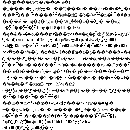
��
qn���8wԏ�?��$9�!
�,,���d�e@�|h��")���o�l��-9h��r��
��#s�������g#�rh2.�b�(w�n��#�
�ɕ��ǽ �mg�.(�7gtm��/:#؏��t�x���"��ng
ֈi����bmg� 8��z5r
�q�&�o.���פh��#�=�q�pآxk@fdssyu'{�t��n�)v
k��)�\ux'mz'o ��`% �n�>qu%ss��p>� ǡwvlb��}
�zh԰ �k eν�s�m�\'p�hr��bz2d���j��ē�s���:)i��i�հ
,�x��>%�(,_�x�ii/l�:�f[m�z�g���*��f�
���s��9�t�6`�իx��3m��@��7r����&
�b�m�`��0��za)�c�4�����ryo�@;r
��5i�t����ҹ`(�e.\g��c�q��ee\����w� 
[�a��;�2u�6�n��\�z<�bj��c�wl�
�%�#z�@�xrea3n h^w�th?
e�xц����,sdw��s*q8�[r��`�v����
�� 1���i��l
��\0�n�m�uf޴���*aw��j �
~�r�g wb�tc2�k� ;ue���` �3�:�ݩqz%q��ƞ�
4�� t�>�r��s]�f�y �t���֛�`f@��s
�ip��q; ��rguƞ�lnō�"h��=��$��w�w
>t����(�)*#��ɀᦩ�