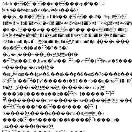
ȯd>h �����n'�i���̦zg�'��f..#
��h
nn��w���
��;&_�ļlf�!g.ѫffٙ�b��hja� �-#�=֖
%gd8o
�f���o�[��k"�3�l��:̏ew���\�""q2
�i0�v���w�.��w�2��`��ҥ ��kh���(]
$��� �1�.a��
�hm��%%�r�3������m�#
<2��cmu�,�jw�`";3�)��l�y;��x�l�l?m���jlmͿ���q���
�g�$c�|�ʉl��"� 5�/
�.y�q���=��_�ckn�f�-
�7sc��d1�,hwю�ݳw��_p�v*�{hww�$���ƨ�5�2r���y.vh�:�"�v�����u�k��zw�qb�j7�8-
~����gq�avh�棯�
�sr؈ca#��4gw�$.��uk��p�9�es$�7o���b���f�g�f�z῝mu#����=�8��
ô"duʻ���]]y]�����ϊ�8{'��=b��в̟�իø��_�
� ͩ�-ݨέ��ғ��l� �c���2�x r#p 
���3�k����ȵ��i;��f<_]����� 
߾i��������ʋtv=�����oxe�o���<n����o�'t��·�e?
�3q���*�����ª���_�_]
rs����'����o����m1�8�}
���g��n5����?��k����h���a.t�
5ѭ��:���f�r�at