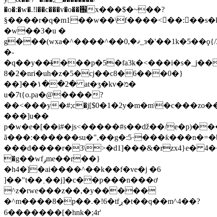
�o�:�w�.!l��c���v�o��֌x���$�~��?
§����r�q�m1��w��\f����<�ُ�:��s�
�w��3�u �
g���(wxa�^����^��ޤ�,0_з�'��1k�5��ϙ{/3�l�r��já}
�-
�q��y��̶ƚ���p�5�fa3k�<���i�s�_j��
8�2�nri�uh�z�5�cj��c8�6���0�}
��]��۱��2� at�ӡ�kv�מ�
u�7t{o.pa�@����?
��<���y�#;с�j[$0�1�2y�m�m\�c���zo�
���]u��
p�w�e�[��i#�js<�����#s��ǆ��/e�p)�
ã���:������su�",��g�:5·���ƙ���n�=�
���d����r�3\>�d1]���&�rzx4}e� 4����i
�g��wfݛme��r��}
�h4�]�ai����^��k��f�ve�j �6
]��"t��˱��j]�c��p���n���ơ
^z�rwe���z��,�y�����
�^m����8�p��.�!6�tfڔ�t��q��m^4��?
6�������[�hnk�;4r'