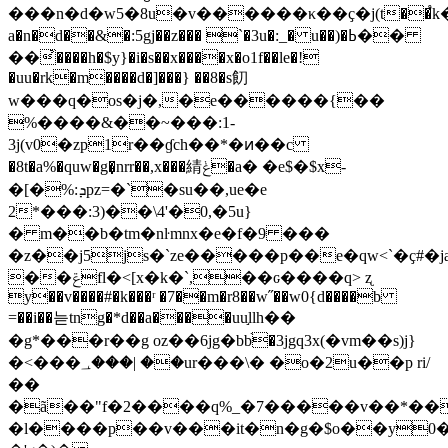
���n�d�w5�8u�v������κ��ҫ�j(t��֩k��
a�n�d��&�:5gj��z��� `�3u�:_� u��)�ߕ��
��҆����h�$y}�i�s��x����x�o1f��le�!
�uu�rk�m����d�]���} ��8�s䬢
w���q�os�j�,�e������{��
%����&��~���:1-
3j(v0�zp1r��ɠch��*�ͷ��c
�8t�a%�quw�g�̣nrr��,x���綪ݟ�a� �e$�$x-
�[�%:ܕpz=�`�su��,ue�e
2*���:3)��\4'�0,�5u}
� m��b�tm�nŀmnx�e�f�9 ���
�z��j5js�`ze�����p��e�qw<`�ҫ#�jai�n��${ޚ���<_&��h��tj���:p.!7�\o%���t
��ݝfl�<[x�k�`,��ԍ����q> ʐ
y��v����#�k���ʳ �7��m�r8��w˝��w0{d����b
=��i��늗tng�*d��a����uu֣llh��
�g*���r��g oz��6jg�bb֨�3jgq3x(�vm��s)j}
�<���؀���| ��ur���\� �o�2u��p ri/
��
�ã��"f�2����q%_�7�����v��*��
�l����p��v���it�n�g�$o��y0�-