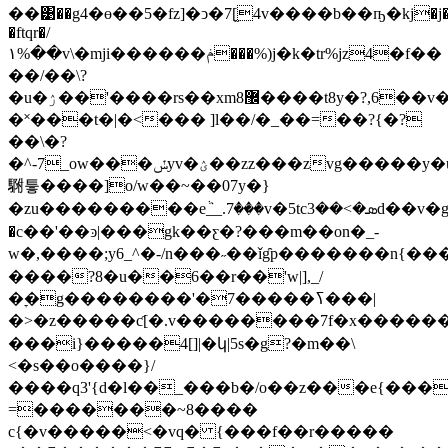
��͹��g4�ɵ��5�fz]�ͻ�7[֦4v����b��ҧ�kj�j�i˃��
�ftqr�/
۱%��v\�mji������ݥ���%)j�k�tr%jz4�f��
��/��\?
�u�ۯ��'����rs��xm޼8����t8y�?,6��v�|q�~�?
�˟���t�|�<��� ]l��/�_��=��?{�?
��\�?
�^-7_ow���ݽyv�ؽ��zz���zvg�����y�u�
䮛틓����]o/w��~��07y�}
�zu���������eٞ__.7���v�5
tcܣ�>��3d��v�gsw47�����g��j߮�׫��bw��(�g\\������,���c777��\�?;��1�ѫ�
�c��'��ͽ|���gk��ƹ�?���m��on�_-
w�,����;y6_^�-/n���˶��ǐg̑p�������n
����?8�u��6��r��'w|],_/
�ׇ�g��������'�7�����ߖ���|
�>�z�����ƈ[�.v��������7f�x�������
���i}�����4[]|�կ|5s�g?�m��\
<�s��o����}/
����q3'{d�l��_���b�؜/o��z���e{������8�=��b֦���_�iq�n�^��n�
=�������~8����
c{�v�����<�vq� {���f��r�����