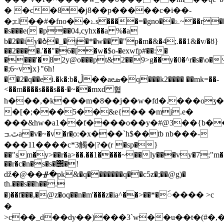
� �c�8�j8��p�����c�i��-
�;r.l��#�fno��ۓs����=�gno��ۓ~��r��@
�s���e( �p��04,cyhx��а %�a
b�2��iy�Ბ�_�j�*�w�� �"p�m�&�4;.��1&�v/�ȣ}
��2����.'��"�6�[�w�$o-�exwfp#��:�
����'�82y@o���pt&2��9>g��y�0�^r�s�\o�
�;6~vjx}"6h!
��2�q��ei.�k�:b�ڵ��аeܣ�q���k2���� ��mk=��-
<��m����s���s��·�~��mxd 혋
h���,�k���m�8��j��w�fd�.���oʒ
�[�;���5��&e{�� �mj.e�
���&hw�a1��f����o��y�#@3��{b
ٿ.ߏa�v�~�v�r�ֽo:�x���`h$��tb nb���-
���11����c*3觸�|?�(r �sp�}
��"sm�y>��r�a>��.��1����~��ly���vy�7;"m��
��r�c�n�s�s�΢�!
ǆ�@��ᚌ�pk&�q�������q��c5z�;��@g)�
th.���s��h��.
�)��f���,�@z�oq��n�m'���z�ia^��>��*�ꩃ���� >c
�
>c��_d��dy��)���3`w��u��t�(#�,