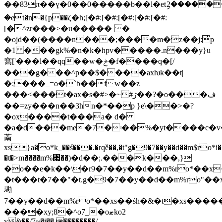
��83π��ɣ�0��0�����b��l�etި2����
�et�n�{p��ζ�h;[�#:[�#:[�#:[�#:[�#:
[�^zr���>�u����� �
�ojd��(����n���;����m�z��j:͌p
�1 ���gk%�n�k�hpv�����.n���y}u
窩['���l��qq��w�ݲ�f����q�[/
���g���^p��$����axƕk��t|
�;���_=o�`b��fw��z
���<���t�ax�s�#>�~#ڑ��?�o���ف
��=zy���n��3hn�*��p }e\��>�?
�ox����t���a� d�
�a�d���me�7�ʵ��%�yt����c�v��d
萳
xs}a�o*k_��ś���.�rqě��,�t"g�9�7��y��d��m$ro*i�*
�t�>m����m%꓇��)�d��;.���k���,}
�o��e�k��\�r9�7��y��d��m%ro*��x��
�t���t�7��"�t.g�9�7��y��d��m%ro"��x
墈
7��y��d��m%ro*��xs��śh�&�t�xs�����
����xy;8�^o7_�oޓko2
y&��/7~�i��,��������/