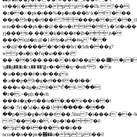
v#��[c�n�p p0��í!k  7��|
�z��>�pk�r��%�p�n���h^k�f!���
��p�h�g�e9��# 7���p��p��˾t
ncra��n��pk�r�@��m�cb�fy�5d�a��
yj���n� ���k�8��#�[b�n�
���(x|d�fc@�14n�a�#ԣ`ٗ*� �
w�z@������!�0��6r{�5dk���g7
w p�a�[c�f\q�هi��x�r
��<��5��.��i��k�8��g��l͸ⰳ�p��
\q��g��|�z�cx�� ��뎧e�r��ų=�mh* 5؍�n
�:a��p��ѐ�x�r��gn
�:a��p�h�g�e9��#��l��/
���w�4|g�z20�ᖐ�6 7��|
�z�,>�p[c��ch
���4�g�e9��/u��;��e��ϫ��!
�0�`7r{�5d�a ��١����<���
��p�h�g�e9��#��,5hzr 7�i���d`��-!
 7��|�z�,>�p�!��7�0
�jq��k���v��o��
ncra��n��pk�֌��u�p p0��í!