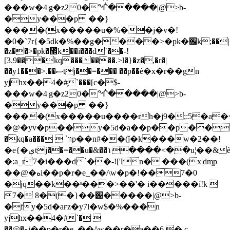
���w�4|g�z20�ᖐ�����|@>b-
�y���p ��}
����(x�����u�%��j�v�!
�0�`7r{�5dk�%��g����>�pk�֌k;��|
�z��>�pk�֌k��i���d`��-!
[3.9���kq�������.>l�}�z�,�r�|
��y1���>.��ސtj��=��� ��p��ѐ�x�r��gn
yjhx��4�#֢`���[c�$-
���w�4|g�z20�ᖐ�����|@>b-
�y���p ��}
����(x�����u����rh�j9�;:5�a
�@�yv�p��y�5d�a��p��p��y�
�kq�a���  `װp��n#��(ǰ�k���w�2��!
�e{�ېtj��=��u�&��١����<��u¦��&ѐ�x�r��gn
�:a_r 7�i���d`��-!['ln� ���(x|dᶆp
��@�هi��p�r�e_��/\w
�p�!��7�0
�jq��k��ˢ���>��'� i�����í!k 
7� 8�(�}��֐�����|@>b-
�fy�5d�aғz�y7l�w$�%���n
yjhx��4�#֢`� 
��@�هi��p�r�e_��/\w��r�a��6 � c