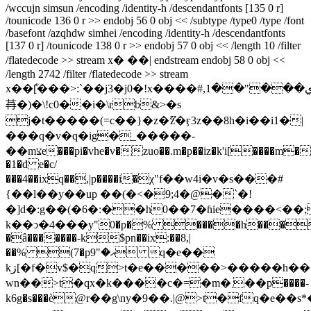
/wccujn simsun /encoding /identity-h /descendantfonts [135 0 r]
/tounicode 136 0 r >> endobj 56 0 obj << /subtype /type0 /type /font
/basefont /azqhdw simhei /encoding /identity-h /descendantfonts
[137 0 r] /tounicode 138 0 r >> endobj 57 0 obj << /length 10 /filter
/flatedecode >> stream x� ��| endstream endobj 58 0 obj <<
/length 2742 /filter /flatedecode >> stream
x��[͋���>:`��j3�j0�!x����#,ي���"��1a�dv�
䒣�)�\!c0��i�\rb&>�s
j�t�����(=c��}�z�ޫz�ӻ3z��8h�i��i1�|
��
�q�v�q�ig�_�����-
��mצe���pi�vhe�v�zuo��.m�p��iz�k'i[����m��`?
�1�d e�c/
���4��ixq��,|p����i�χ"f��w4i�v�s���#
{��l��y��up ��(�<�9;4�@�`�!
�]d�:g��(�6�:��h0��7�ɦie����<��;
k��ͻ�4���y"0�p�% ����h���c
�â�������-k$pn��ix:��8,|
��% (7�pއ�"9 q�e��
kڗ[�f�v$�q>t�e�����>�����h���gtnh{
wn��>t�qx�k����c�=�m�܂��p����-
k6g�s���ѐ@r��g\ny�9��.|@>t�fq�e��s