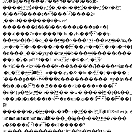
?3.�n/g��g���7'��̞��w�ϊ��x)b-
���� ol��y�[��o�����e�?�/
�)������ϵ��������2>
[��od�������#�wv/^|
�������ż�k�)��v���z���ɕ�>�|
��ə]���7o�m���߰r� hq�yl<��5̚)��\p|
��w�[�{i�o_���p�>���/~��w.a�/nܛ�����k{w�?
gw�z��<��s��>�����y^�e��ͽ�s�~i�j6
�n���_��b�ysy��m�b��������:���
��]u�ͪy�qul'i*3��f˺pr3ug\ͻ�w̋�>'}�?
�r5��c������&���'�Ԯ����un��
.�ţ[��ڿ��=ar���-ġy�&.�bn�z�}�r���i;
[����g�߭����o����������_=y�hv��r�j
�ls�.�z�/͝z��.5�����>k����v���
�n�\}p�w�u����i�w�'�����]�k��_
<��u�i�z�b��t�<�n�un�gs��{����{��4ߐ�d�?t����q�j7�a�h�[�`��'�3��u�un�[�qs���gu�ϛ���k���{�5da�fo��c��fnۻť��4`qi�^�x��v��jn��ns
촬
�����ӟ�y��i�z�ڊ~�݊6���n�̅g��`ȋ&v�w([qb zq�y��k?
ur����u���z�bu���vu޽���_�åg��\���?���
y�$���n l�a ��o?�����?
|au���_���������l��bw�-