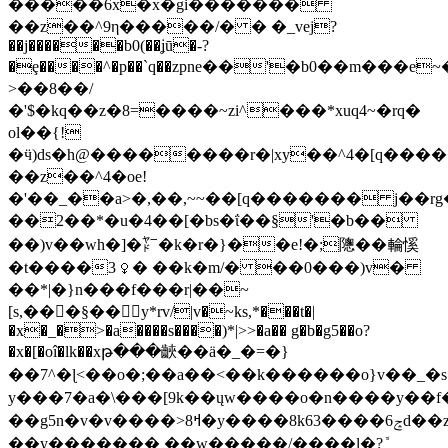
�����6x�x�gi�������
��z��^9η�����/� � �_vej?
��j������b0(��ʝū�-?
�ȩ����^�p��`q��zрne��'�b0��m���e~
>��8��/
�'$�kq��z�8=����~zi^���*xuq4~�rq�
ol��{!
�ӵ)ds�h@��������r�|xy��^4�[q��
��z��^4�oe!
�'��_��a>�,��,~~��[q������� j��rg
��2��*�u�4��[�bs�ΐ��§'�b��
��)v��wh�]�㍎�k�r�}��e!�;䧭��輪慀
�t����3⧬� ��k�m/� ��0���)v�
��*|�}n���f���r|��~
[s,���§��y*rv/|v�~ks,*���t�|
�x�_�>�a����s����)*|>>�a�� g�b�g5��o?
�x�[�oî�lk��xթ���䶝��ӓ�_�=�}
��7^�ɭ<��o�;��a��<��k������o}v��_�s�
y���7�a�\���[9k��ųw����o�n����y�
��g5n�v�v����>8ߞ�y����8k63����ݘ6d��z��_�)�{�����w�)9}79�?
��y������� ��w�����/����l�?ܽ