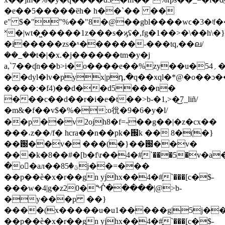
�e��5�����ȅh� h��`�� ��
e" $�""%��"8�@��gbl����wϲ�3�ʲ
˟�|wt�͖�����1z���s�ϗʢ�,fg�1��>�\��h\�}b��ϋgo�&
�i�����zs�ˣ������-���tq,��ല/
��_��t�|�x.�j������tm�y�j
a,`7��ʠn��b>i�o����e��%zy��u�5؍4�l�
��dyl�lv�pyx|pդ,�q��xql�*@�o��ɔ
����:�f4)��d��d5���n�
���c��d��r�i�e�t��>b-�1,>�͜7_liñ/
�m&�f��v$�%�:o㣞�9�6�y�l/
��p��v2ojh8�f=-��g��|�z�cx��
���˔z��/f� hcra��n��pk�֌k �� 8�(�}
��֐��v� ���(�}��֐��v�
���k�8��#�[b�f\r��4�#֢`���5�v�a
�o񍼋�aл��ؾ�85j��=���
��p��ѐ�x�r��gn yjhx��4�#֢`���[c�$-
���w�4|g�z20�ᖐ�����|@>b-
�y���p ��}
����(x�����u�u1�����g|5j�
��p��ѐ�x�r��gn yjhx��4�#֢`���[c�$-