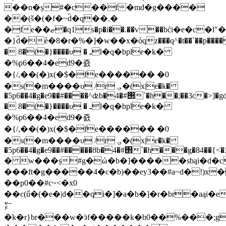
��n�ș#�c��f�md�g����
��(š�(�f�~d̏�q��.�
�fe��ޏ�q1s�p�i��.��ѵ��bći�e�c�l"��,�ș#.�q����lt�g����a�#̢`���
�}d̏�ѐ�8�r�%�]�w��x�όqz���q^�t��`��p����
� 8�(�}����υ � ـl�q�bple�k�
�%p6��4�ed9�죬
�{/,��(�)x(�$�fe������ �0
�s(�m����υ /r ؈�(x|e�k�
�5p6��4�g�e9��#����^ʣb�4�#΢`�h��;��3c�>]�gd;
� 8�(�}����υ � ـl�q�bple�k�
�%p6��4�ed9�죬
�{/,��(�)x(�$�fe������ �0
�s(�m����υ /r ؈�(x|e�k�
�5p6��4�g�e9��#�����ȣb�4�#΢`�h���g�84��{<�ݙŕ
� w���ș#g�ώ�b�]�����sbąi�d�c
���ft�g�����4�c�b)��ey3��#a~d�!)
��p0��#c~<�x0
��c(ű�(�e�|d��qi�]�a�b�]�r�br�aąi
㍎
�k�r}br���w�ӭf�����k�b0��%���;g