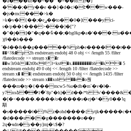
�a���ko��~��"ˊ�=��fď(r�}
�'��;�y��e ��}�d�c/�է��w���-
�js�mc���>k�
>k�v�ì{��;�eړ��to��0�]t���y|ci-
s�/p��1���>���]�["?
�"�j�t]�"�q��ާw��;�bg0kp�a�'���:u�́
)j9��h���
҇�4��&��g�����%ph�e����l��t����
��^?&�p2h endstream endobj 48 0 obj << /length 55 /filter
/flatedecode >> stream x� �r
��w3r04ri�2t0bc# 3=ks#�x.��������bh�k� 5
endstream endobj 49 0 obj << /length 10 /filter /flatedecode >>
stream x� ��| endstream endobj 50 0 obj << /length 1435 /filter
/flatedecode >> stream x��xohe��e�o풙
���m�ty�{���mcw5-%u�dh�m`�v�l�-
y7nxձ��1�`8p"�h]�d��/*bv'����&
�[�<����.����/o�����s�ej�^�yϐ��˥q
顒
�s�����ϊ�)%z�ohd����{ytjk�����c�
�d���u�[�g�������o��y
2q�ҹdn�y��y]mj�\:$�?
�^{ѓj*���ap�����[