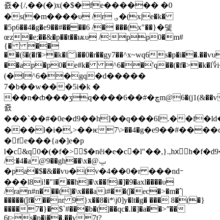
죬�{/,��(�)x(�$�fe������ �0
�s(�m����υ /r ؈�(x|e�k�
�5p6��4�g�e9��#����6 /� ���(x"��}�뎇
œz�e;��&�p��t��ѭυ /:pp0�m#
{� ��
��(š�(�f�>�k�l؅i��0�r��gy7��^x~wq6s�p�i��.��ѵυ
��ap�p0�e#k� ^6��'q��(�f�>�k�l
(�l^6��gq�d�����
7�b��w���5i�k �
��n�ȸ���ӡq����6��#�ڇm@6�(j1(&��ѵ7\>��4�ed9�
죬
���`��#�0e�d9��h]��q���6l.��f�ld
���l�i�,>��ѥ7\>��4�g�e9��#����ȸ��aѐ�8�r�%�]�w��x9';׎a��w���¥ӕ��f�>$�l
�fe���{a�]e�p
l�c&q0�(�f�>$�nȇi�e�c�l"��,}.,hxِ h�
/:�4�a@9��gh��\x�@ݐ
�pa�$�&��ѵυ�(v�4��0�r ���ndｰ
���l8i!�"l���h]�\x��!i�]�9�axl����υ
/ran#n���(]�\x���ai#��(ǰ�ec�>�m�ˆ|
�����(ǰf� ��nr 9}x��8�i*\j0]y�lt�g� ��� 8�(�}
����7�}�$`#���b�(]��qc�.l�]�a��>ʺ��
6t>s�p�i��.��ѵ7t?