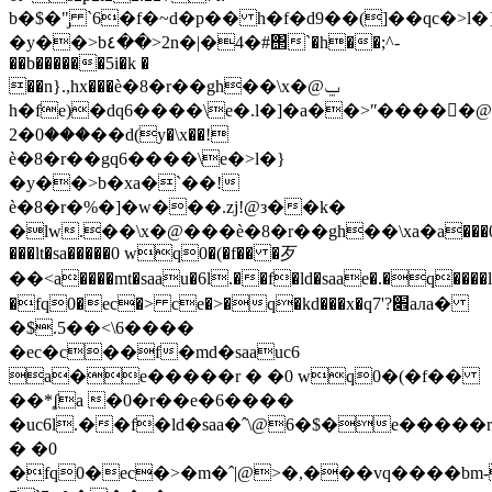
b�$�"̡ `6�f�~d�p�� h�f�d9��(]��qc�>l�
�y��>b٤��>2n�|�4�#΢`�h��;^-
��b������5i�k �
��n}.,hx���ѐ�8�r��gh��\x�@ݐ
h�fe)�dq6����\e�.l�]�a��>ʺ����򻊲�@�
���0�2��d(y�\x��!
ѐ�8�r��gq6����\e�>l�}
�y��>b�xa�`��!
ѐ�8�r�%�]�w���.zj!@з��k�
�lw.��\x�@���ѐ�8�r��gh��\xа�a���
���lt�sa�����0 wq0�(�f�� �歹
��<a����mt�saau�6l.��f�ld�saae�.�q����lt
�fq0�ec�> ce�>�q�kd���x�q7'?׎aлa�
�$.5��<\6����
�ec�c��f�md�saauc6
a�e�����r � �0 wq0�(�f��
��*ʆa �0�r��e�6����
�uc6l.��f�ld�saa�ˆ\@6�$�e�����r
� �0
�fq0�ec�>�m�ˆ|@>�,���vq����bm-