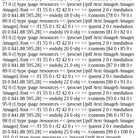
77 0 r] /type /page /resources << /procset [/pdf /text /imageb /imagec
/imagei] /font << /f1 55 0 r /f2 42 0 r >> >> /parent 2 0 r /mediabox
[0 0 841.88 595.28] >> endobj 18 0 obj << /contents [78 0 r 79 0 r
80 0 r] /type /page /resources << /procset [/pdf /text /imageb /imagec
/imagei] /font << /f1 55 0 r /f2 42 0 r >> >> /parent 2 0 r /mediabox
[0 0 841.88 595.28] >> endobj 19 0 obj << /contents [81 0 r 82 0 r
83 0 r] /type /page /resources << /procset [/pdf /text /imageb /imagec
/imagei] /font << /f1 55 0 r /f2 42 0 r >> >> /parent 2 0 r /mediabox
[0 0 841.88 595.28] >> endobj 20 0 obj << /contents [84 0 r 85 0 r
86 0 r] /type /page /resources << /procset [/pdf /text /imageb /imagec
/imagei] /font << /f1 55 0 r /f2 42 0 r >> >> /parent 2 0 r /mediabox
[0 0 841.88 595.28] >> endobj 21 0 obj << /contents [87 0 r 88 0 r
89 0 r] /type /page /resources << /procset [/pdf /text /imageb /imagec
/imagei] /font << /f1 55 0 r /f2 42 0 r >> >> /parent 2 0 r /mediabox
[0 0 841.88 595.28] >> endobj 22 0 obj << /contents [90 0 r 91 0 r
92 0 r] /type /page /resources << /procset [/pdf /text /imageb /imagec
/imagei] /font << /f1 55 0 r /f2 42 0 r >> >> /parent 2 0 r /mediabox
[0 0 841.88 595.28] >> endobj 23 0 obj << /contents [93 0 r 94 0 r
95 0 r] /type /page /resources << /procset [/pdf /text /imageb /imagec
/imagei] /font << /f1 55 0 r /f2 42 0 r >> >> /parent 2 0 r /mediabox
[0 0 841.88 595.28] >> endobj 24 0 obj << /contents [96 0 r 97 0 r
98 0 r] /type /page /resources << /procset [/pdf /text /imageb /imagec
/imagei] /font << /f1 55 0 r /f2 42 0 r >> >> /parent 2 0 r /mediabox
[0 0 841.88 595.28] >> endobj 25 0 obj << /contents [99 0 r 100 0 r
101 0 r] /type /page /resources << /procset [/pdf /text /imageb