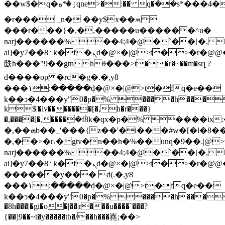
��w$�q�ه*�(ٜqne>�:�� q�݁��s*���4��er�ž�_���&�zz��'�i���#w�[�,h�r��ѐ@r��g\ny�p@���m>�:�����ܲdင%u���p~g�,�}
�r��� _n� ��y$x��ʍ
���r���}�,�,�����u������^u�
narj������% ��4;4�@�`��[�,h
ai]�y7��ߑ8k�f�ܢd�@×�|@>t�>�r�@@�ch����ix*���})t�p�pf����'�i���#w�[�l�8���ѐ@r��g\ny�9���>�:�����ܲds��]���;g�8��c�[�l�8
㲳h���"9��gtnhθ���>t��r�~��m�srլ ?
d����op �rc�g�.�,y8
���١:�����ܲd�@×�|@>t�fq�e��
k��ͻ�4���y"0�p�% ����h���c�fn�
k$|�iv�������[�,h�r���}
�,����[�,����ܼ�fؑ8k�qx�p�% ����i
�,��ܗb��_'���{z��'�i���#w�[�l�8���١:�����ܲds��]��|
�,��>�r˒�gtv�n��h�%��unq�9��.|@>t
narj������% ��4;4�@�`��[�,h
ai]�y7��ߑ8k�f�ܢd�@×�|@>t�>�r�@@�ch����ix*���})t�p��"-
������y��� d(.�,y8
���١:�����ܲd�@×�|@>t�fq�e��
k��ͻ�4���y"0�p�% ����h���
�8h���|�gi�o�|��|r���u����`���?
{��]9��~t�y�����tb�/��h���嶤;��>