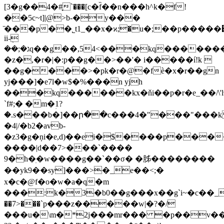
[3�g��4�#֢`���[c�f̏��n���h^k�f!
��5c~t]|@>b-�y���
̏���p��˾t1_��x�ϰ;�u�;��p�����֐�����f����>�pk�r�@��m>�����<���
ii-ܼ
��;�גq��g��,54<���kq�������<��>l�}
�z�,�r�|�:p��g��>��'� i�����í!k 
��g����>�pk�r�@�fѐ�x�r��gn
yj���]�e7l�w$�%���n yjh
���kq������kx�ňi��p�r�e_��/\'lϰ;
`f#;� �m�ؚ1?
�.s���b�]��ր��c���4�"���"���k͘
�4|/�b2�avb-
�z3�g�ņi�e,d)��ei�$����p���
����|d��7>���`����
9�h�ׅ�w����g��`��σ� �胏��������
��yk9��sy]���>�_e��<;�
x�c�@f�o�w�a�q�m
���:k�3�b0��g���x��g`i~�c��_
��7>���`p���z�����w|�?�/
���u�\m�*2j���mr��� �p��v�� 9ϊ�%��ɴ�