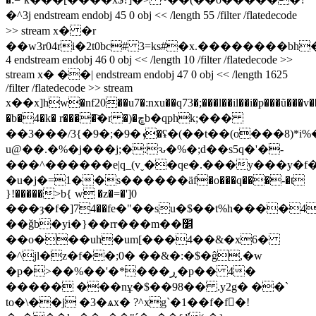
�^3j endstream endobj 45 0 obj << /length 55 /filter /flatedecode
>> stream x� �r
��w3r04ri�2t0bc# 3=ks#�x.��������bh
4 endstream endobj 46 0 obj << /length 10 /filter /flatedecode >>
stream x� ��| endstream endobj 47 0 obj << /length 1625
/filter /flatedecode >> stream
x��x]hw�nf20��u7�:nxu��q73�;���l��il��i�p���ũ��
�b�4�k� r����҇�r �)�ڇb�qphk;���
��3���/3{�9�;�9�ܙ�ʢ�(��t��(o���8)*i%���lb�z�[t�i�e���.f�da����5�3�)������zz�y�z?
u@��.�%�j���j;�:ԅ�%�;d��s5q�'�-
���^������e|q_(vˬ��qe�.���y���y�f
�u�j�=1��s������ӓf
�o���q���-�t
}!�����>b{ w �z�=�']0
���ȝ�f�]74��fe�"��su�$��t%h����4
��ǧb�yi�}��rr���m��׵
��o���uh�um[���4
��&�x6�
�^jl�z�f��;0� ��&�:�$�ĝ,�w
�p�>��%��'�*���ڕ�p�� 4�
����� ���nұ�$��98�� .y2g� ��`
to�\��j �3�ѧx� ?^xg`�1��f�f�!