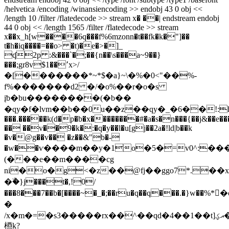
/helvetica /encoding /winansiencoding >> endobj 43 0 obj <<
/length 10 /filter /flatedecode >> stream x� ��| endstream endobj
44 0 obj << /length 1565 /filter /flatedecode >> stream
x��x_h[w����6q���f%6mzonn�t��fk�k�"]��
t�h�iq����=��o> �t)�e�>�]_
ʠ2p :&���`�;��{n��\s���a~9��}
���;gr8v$1��٬x>/
�[�������*~*$�a}~\�%�0<"��%-
f%�������d2 �/�o%��r�o�s
įƅ�bu��������(�b��
�qy�f�lvm��b��0u��z��qy�_�6��!:hrڟ�x����eo�}
���.�����k(d�p�b�x��������#�a�s�n���{��j&��
�� ��v��9�k�:�q�y��l�u[gj��2a�!ld|b��k
�v�@g��v�� �z��&"b�-
�w��ѵ����m��y�1o�5�=v0^:��
(���e��m����cg
ni�o�g<�z��@fj��
ggo7*.�
�ۜ�}j���t�,!0/
���8���7��b�[����~�_�;��ru�q��q���.�}w��%
�
/x�m�=�s3�����rx��^��qd�4��1��t]އؼ��y
槱k?