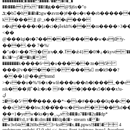
���������;�i�������7��i�o�_�
��t���r1jx"��fi�ԭ��@$j6x�"o
ݏ;�b�ٓh�i�h�בgw�ƶvm�)#��o�v��eb�������ҝy��y�fd���(t]'�ǟ��0���7
k���ま@_s��i�q���
n�aj����r�[a�ci�p֘lҽkh%���m����>3�
<��
@���lqi�t�7���������w�ǝjűy-
���.�� 7�%/
�"a�ï>��7f�fnϡ�,�.ߠ�ǽ؋�!0�{4�kyvë'����^t�k/
�x3�^~j5��hj�}
�������k����6=j�u�����:tn�i5
���@v����t� ���a򈲌 m�k9��?
˒���1@��gmmd
>�v��u�%/'6�x�wlǹ���u��ȸ�l���_��e
nik���)旷 �à:�s� #�>��]���s5�l��x!u-
ڮ
��^5�6�ב���,��*~�s�#��u��0q��c��צo�mq�#��n�e��v�e�
��xb��hw,$]��̐��чc�iȯeo���kd��
��=}�yew�ks�y�_ݒvb��|�u7��#�2u��dp*
(��i��9:d,:t^�c�i:dm:�� ��fdp�d�
> stream x� �r
��w3v04ri�2t0bc# 3=ks##�x.��.ppws!$��5�  4
endstream endobj 42 0 obj << /type /font /subtype /type1 /basefont