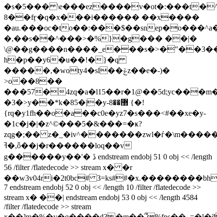
�s�5��� \e���ez����v�ot�:���t�^
8��fӻ�q�x���i������ ��x����
�au.���oc�to��:���$��snep�o���^a�
�,��s��^���>�%}�g��� ��|�
\@��g����n����_e���s�>�"��3��
h�p��y6�u��!�}�q
�����,�woty4�sl��ݝz��e�-)�
>o��8��
���57�4zq�a�l15��r�1@��5d;yc���
�3�>y��*k�85�|�y-޽��8 {�!
{rq�y1fh��o�a��c0e�yz7�s���<#��xe�y-
�1c�j�|�z^©���5�&���=�ҝ?
zqg�;�� z�_�iv^�������zwl�ѓ�\m�����������ڪ
ߔ�,ȫ��j�r������loq��v
g������y��'� ڐ endstream endobj 51 0 obj << /length
56 /filter /flatedecode >> stream x� �r
��w3v04ri�2t0bc# 3=ks##�x.��������b
7 endstream endobj 52 0 obj << /length 10 /filter /flatedecode >>
stream x� ��| endstream endobj 53 0 obj << /length 4584
/filter /flatedecode >> stream
x��]m�%�y�q����d3�m��՞%fps��_=�l