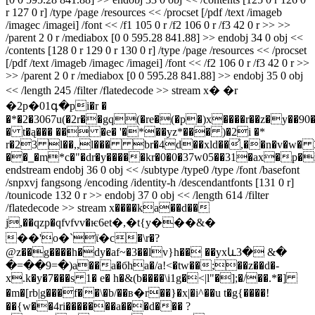
r 127 0 r] /type /page /resources << /procset [/pdf /text /imageb
/imagec /imagei] /font << /f1 105 0 r /f2 106 0 r /f3 42 0 r >> >>
/parent 2 0 r /mediabox [0 0 595.28 841.88] >> endobj 34 0 obj <<
/contents [128 0 r 129 0 r 130 0 r] /type /page /resources << /procset
[/pdf /text /imageb /imagec /imagei] /font << /f2 106 0 r /f3 42 0 r >>
>> /parent 2 0 r /mediabox [0 0 595.28 841.88] >> endobj 35 0 obj
<< /length 245 /filter /flatedecode >> stream x� �r
�2p�01գ�pi�r �
�*�2�3067u(�2r��gq(�re�(�p�)x����r��z�y��90�
� t�ą��� �� �e� '�*��yz*��� )�2i �*
r�23 l��,,l��� br�4d��xld��͐,��n�v�w� 3��
��_�m*c�"�dr�y�����kr�0�0�37w05��31�ax�p�r
endstream endobj 36 0 obj << /subtype /type0 /type /font /basefont
/snpxvj fangsong /encoding /identity-h /descendantfonts [131 0 r]
/tounicode 132 0 r >> endobj 37 0 obj << /length 614 /filter
/flatedecode >> stream x����ka��d��
j,��qzp�qfvfvv�ѥ6et�,�t{y���&�
��'o�`ϊ�c�\r�?
@z��g����h�dy�af~�3��lv}h�� ��yxև3� &�
�=��9=�)a��a�бha�/a!<�tw��;��z��d�-
x.k�y�7���s 1� e� h�&(b����\i1g�<|l"�];�/��.*�]
�m�[rb|g���f��\�b/��в�r��}�x|�i^��u t�g{����!
��{w��4ri�������a���d��� ?