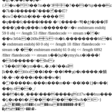
{.�w� ˦��7m��'3�7��t�%jr���z
�7k�4�����7���ͮ��l?
�zw��0ub�l��~����?
�q���6;����ƚ��� �^{����<짹�څf�ϳ��拝
���'g��q���c/n������\<�v endstream endobj
59 0 obj << /length 53 /filter /flatedecode >> stream x� �r
��w3r04ri�2t0bcc=#s�h.��������bh�
� endstream endobj 60 0 obj << /length 10 /filter /flatedecode >>
stream x� ��| endstream endobj 61 0 obj << /length 6892
/filter /flatedecode >> stream x��]ϗd�ymyƴԋx�i���!
�h$�����^�lbde
v`$��(h�(ym��x,,�,x�?��aǟ
[k��,�)blxx��ă��~��ܯ��6(r�z����;�鮞
ɫ�.�~r�\���e��z��w�\|
�⣋f�����o.���n���m��~��l��}ѯ�v��|
��ŧy-6��_/
���k�_���\�������gt1l7w��bxo����
�],�u��b�\,���b���lw&�6>}
ݷk:�$��ytz8$��b{пr ��ma�f�t�����v�ʶ�
�pa��=��b�\-