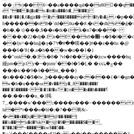
��ۯv)��6~��a����ɋaƚ��a80�ُ�q���=���ej9z��"df�4v�ǀt�p� v�
r "���ɖ�a�o.�m�|u���ȏi�_�l��|)
��x�^��{�,6�gjz��~�y���$����o�fy�s�ݝ.ˠ�p��-
h������n8�`dd�ԕa��#.�s�dko�ǵ�
�h�,� t}���,$��s�tk�{k�n7�t���~
���;�22�dj�.fn�f��n9�ܽ׎~s�$�l��c�@�)�a�ͺ���7-
��l)v^��hnǧ�ԓ�7٦�#��嚅��]#��z��hs �@
���6�'8{�.a�h���w�u��1�}
��"onk�,�3x�8� ?vl�ӗ��g��jo;w����hq
縵pm�p1y�~�jnmr`��f�5�[,� �xxݮ�ط��
��|�ic��9�/i��m_���}
�x���2�$�lw_þ���p��ay�c�i��{�^�gn
w�h�u���ߋc�v��/|y�_8���b���f
���`�5�����<�:�1�f�u7�}n��s��h�t���؟
��.��v��u_�3羯
7_.����w'��� \;����e���>������em
la�*r���ө�hȉ�;�7��룎&:-
�v��x��ĵxj�l�8@��/���|
��!o��u�d�%k�@�9���i���$��_
�7��2�*~�����kw$��5��-
�:=`ќ���[����x$?]�> ~��(��o������?