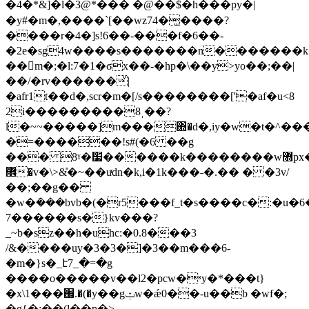
�4�*&]�l�3@*��� �@��$�h���py�|
�y#�m�,����`[��wz74�̫����?
����r�4�]s!6��-���f�6��-
�2e�sg4w����s�������n�������
��񠅶m�;�l:7�1�ϭx��-�hp�\��y>yo��;��|
��/�rv������ͮ|
�afr1t��d�,scr�m�[/s��������['�af�u<8
2i���������8ˌ��?
l�~~�����]m���΍�d�,iy�w�t�^��
�=������ǃs#(�6 ��g
��� 8ˠ�׷������k��������w޻px�����x�2��g.&'yze��d~���wn���rp�py?
޾�v�\>&̎�~��uͬdn�k,i�1k���˗�.�� � �3v/
��;��g��
�w�ܿ���bvb�(�r5���f_t�s����c�:�u
7������s�}kv���?
_~b�sz��h�uhc:�0.8���3
/&����uy�3�3�]�3��m���6-
�m�}s�_է7_�=�g
����o�����v��l2�pcw�ʶy�*���t}
�x\1���֌.�(�y��gݑw�ǽ0��-u��b �wf�;
�g{�;��(l��p�>