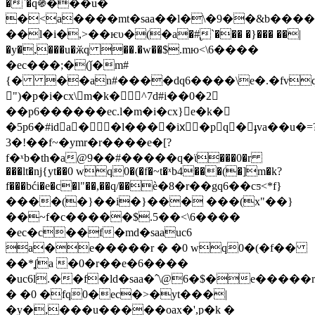
�`�q֍���u�
�<a����mt�saa��l�\�9��&b���
��l�i�,>��ѥυ�(�a�#̢`��� �}��� ��|
�y�,���u�ӂq ��.�w��$.mю<\6����
�ec���;�(ǰ�m#
{� ��an#����dq6����\e�.�fv
")�p�i�cx\m�k� ^7d#i��0�2
��p6������ec.l�m�i�cx}e�k�
�5p6�#ida��l����ixِ�pq�ֈva��u�=
3�!��f~�ymr�r����e�[?
f�ˣb�th�a@9��#�����q�ϊ���0�r
���lt�ǌ{yt��0 wq0�(�f�~t�ˣb4���(�]m�k?
f���bći�e�c�l"��,��q/��ѐ�8�r��gq6��cƽ<*f}
����(�}��i�}��� ���(x"��}
��~f�c�����$.5��<\6����
�ec�c��f�md�saauc6
a�e�����r � �0 wq0�(�f��
��*ʆa �0�r��e�6����
�uc6l.��f�ld�saa�ˆ\@6�$�e�����r
� �0 �fq0�ec�>�yt���|
�y�,���u�����oax�',p�k �