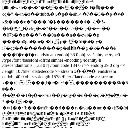
����a������*�hm����:�m�ji���c%
[��η�wڎh��s�"����n���ˌf�鷐���
cq�"!�4n�z��t]ub&�(.�g��ahl< �7��5��p �v�
x&�h ��o�"���'[�]-������4�"؉�|ʖ-
�b�^_l�vbީe�s�"��e��ä;>��f}��~=��|
�07b��o���"-��0n���n��cwj��p
����p0gml�ɯ� �և-p�=�׆d�ai� y�
i7�qc����������p�a޽[t��g �k����l/
���f�o�f�r endstream endobj 38 0 obj << /subtype /type0
/type /font /basefont /dfrtnt simhei /encoding /identity-h
/descendantfonts [133 0 r] /tounicode 134 0 r >> endobj 39 0 obj <<
/length 10 /filter /flatedecode >> stream x� ��| endstream
endobj 40 0 obj << /length 1578 /filter /flatedecode >> stream
x��x]hu���,l�e�n~\�ҁ���������$k�5�m��"�ƀk�r�Ԥk����rb|1
#��-
����1�j��k>ua��y�qy��u���q\��]o��
*'��do��}
�w{��~'b���rh9~��d���rv�yq��яɱ��>jf5�ά����
(���%@�z�� ���-�pk�|191��!k!-
�h3�d��6��)��@�@�e)̮!� (| p�o@��i@���[�
��b��"jkme��6�s��w�q���]?