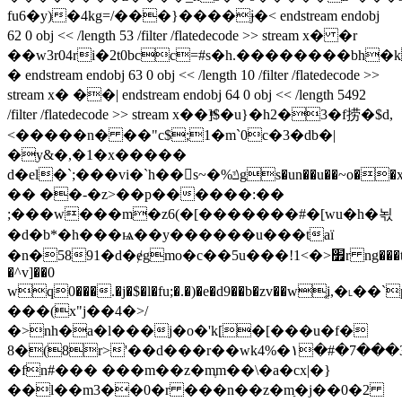
fu6�y)�4kg=/���}����ɉ�< endstream endobj
62 0 obj << /length 53 /filter /flatedecode >> stream x� �r
��w3r04ri�2t0bcc=#s�h.��������bh�
� endstream endobj 63 0 obj << /length 10 /filter /flatedecode >>
stream x� ��| endstream endobj 64 0 obj << /length 5492
/filter /flatedecode >> stream x��]ͫ$�u}�h2�3�f捞�$d,
<�����n� ��"c$;1�m`0c�3�db�|
�y&�,�1�x�����
d�el�`;���vi�`h��s~�%ݿgs�un��u��~o��xpx�.֋�]�>���[�t��a]ճnq�����ǿq�ԧ���w�ӯζ���z<��pu/
�� ��-�z>��p������:��
;���w���m�z6(�[�������#�[wu�h�뇏
�d�b*�h���ѩ��y������u���taї
�n�5891�d�ɇgmo�c��5u���!1<�>׿r ng���ta�vs���!
�^v]��0
wq0���.�j�$�l�fu;�.�)�e�d9��b�zv��w
���(x"j��4�>/
�>nh�a�l���j�o�'k[�[���u�f�
8�(8r>'��d���r��wk4%�١�#�7���3ngj��4�a@9��g�[)��q�}
�fn#��� ���m��z�mֶm��\�a�cx|�}
��l��m3��0�r ���n��z�mַ�j��0�2