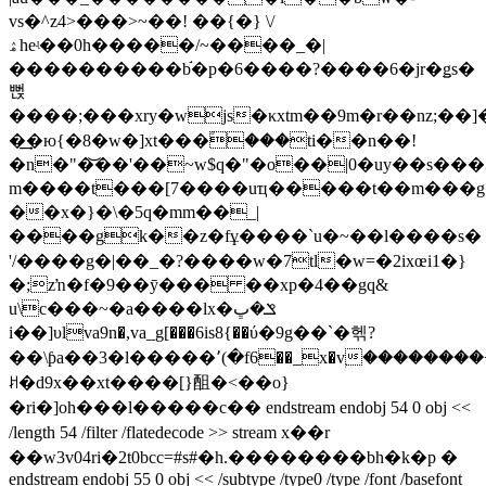
vs�^z4>���>~��! ��{�} \/
ۿheʵ��0h�����/~����_�|
����������b֬�p�6����?����6�jr�ǥs�
뻕
����;���xry�wjs�κxtm��9m�r��nz;��
�͢�ю{�8�w�]xt���۫���ti��n��!
�n�"�͝��'��~w$q�"�o��|0�uy��s��
m����t���[7����uҵ�����t��m���g�
��x�}�\�5q�mm��_|
����gk��z�fұ����`u�~��l����s�
'/����g�|��_�?����w�7tl�w=�2ixœi1�}
�;zŉ�f�9��ȳ��� ��xp�4��gq&
u\c���~�a����lx�ݏ�ڀ
i��]υlva9n�,va_g[���6is8{��ύ�9g��`�헦?
��\ƥa��3�l�����՚(�f6��_x�vۭ��������
ꎧ�d9x��xt����[}䣯�<��o}
�ri�]oh���l�����c�� endstream endobj 54 0 obj <<
/length 54 /filter /flatedecode >> stream x� �r
��w3v04ri�2t0bcc=#s#�h.��������bh�k�p �
endstream endobj 55 0 obj << /subtype /type0 /type /font /basefont