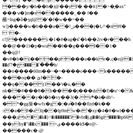
���y/�h��h�)@��yf� ��it}�>�̬�ax"
���ݍ�]m�s������_�� f��
蘸=lng�ǖ�ʒql@ �'�f�w��=��
w])����w�b���a� �!ݜ���j�l,/^�n#f�
 \�-
c!]\������c�1�#�ag�ќ'�b��2rv�r� ��h
��@��1ӟ�p�wu��l��g���l��1�
��q@!
�v#�b�(����p���a��ke�,ς�e@�:
��ď7ؚ�څ��� �՛���h/
��n����60m��~�=����o���<k�����
���oq�� ێf��-
��q��� (1��'t�u,��
nk��#���8�b��\��j���dz�f)�u'<
��� ��y�l�b�vy��3(�.s܍�ȧ�slb^-
�*�gg뚲�wfx�g�;�ә֕�8��flzd�k��
:r�a�8�aϊij��lp9mw�r'�xy�4�#�w
���дx�)�k�}^�r������5�vbr�j.g�t�6gi���f�tp66
��yby�"i��x��� =ی����k$�e@-
�����c�-@