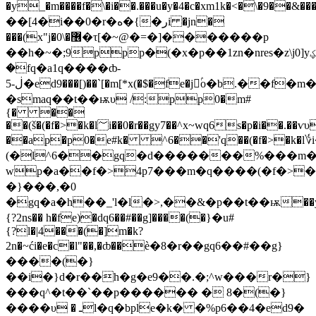
�y_�m����f�\�i��.���u�y�4�c�xm1k�<�\�9��&
��[4�i��0�r�ه�{�رi �jn�
���(x"j�޶�\0�τ[�~@�=�]�������p
��h�~�;9ppp�(�x�p��1zn�nres�z\j0]yؼ��ȸ]���ԁ�8�r��g�[)��q�}ۖ
�fq�a1q����ȸ-
ڶ-5�ed9���[)��`[�m[*x(�$�fe�jۢo�b.��f�m��f�mѷm�q����m��f�mѷm��>�,�f�m���g�mѷm�q�kd���x�q��p ��
�smaq��t��ѭυ /:pp0�m#
{� ��
��(š�(�f�>�k�l؅i��0�r��gy7��^x~wq6s�p�i��.��ѵυ
��ap�p0�e#k� ^6��'q��(�f�>�k�l
(�l^6��gq�d�������%���m�ߋ�z\��]y�lt�saa�ˆn
wp�a��f�>4p7���m�q����(�f�>�k�l��=qvq�
�}���,�0
�gq�a�h��_'l�l�>,��&�p��t��ѭ��
{?2ns�� h�fe)�dq6��#��g]����(�}�u#
{?l�|4���(�]m�k?
2n�~ći�e�c�l"��,�ȸ��ѐ�8�r��gq6��#��g}
����(�}
��i�}d�r��h�g�e9��.�;^w���r�}
���q^�t��`��p������ � 8�(�}
����υ � ـl�q�bple�k� �%p6��4�ed9�