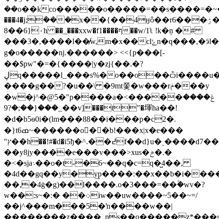
��o��kco�����o�����=��s����=�~�[�>;��
���4�j;݇���x��{��4ӈô��r6���ۯ�����j9�a�.��4�{���?
8��6}۰h ��_���xxw�f1����ף��w/1ʅ !k�ņ �#
���3�,����l��̸w,m�x��clݺn�q���,�ӭl��%5��b�w���a�:����
g�o�����ǌ.������> <<{p���[-
�� $pw"�=�{����|y�zj{��.�?
ڸq�����l_���s%�o��o��ѽi����u�g���/
����g��?�u��\ �9mt쫓�w���rݥ���y
�w�j^�@5�"p����a�<�����ݟ����
���{��;�?9_��v]���t"�堚ha��!
�d�b5ѳ0i�(lm���88��i���p�c2�.
�
}t6ߘ~������o��b!���x|x�e���
"ץ��h��!#�d�i5ђ�^.��߄f��d}u�˯����d7��o�m>�9n�e@2�.�<�g-
��y8jy����e���v���>xus�ݗ�.�
�<�sja܈��o�t-�
6~��q�c=q�̺4��,
�4d��gq��y�y͢p����:��x��b�i����
��,�4ġ�g)��l����.o�3���=��۫�wv�?
w��:s~�:� ��܀iw��uw����~5��~=/
��j^���m���5�ŉ����w��|
��������z����_ns��o�����z*���sgh