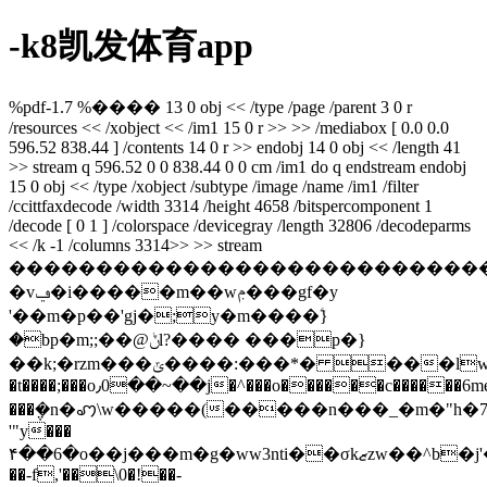
-k8凯发体育app
%pdf-1.7 %���� 13 0 obj << /type /page /parent 3 0 r
/resources << /xobject << /im1 15 0 r >> >> /mediabox [ 0.0 0.0
596.52 838.44 ] /contents 14 0 r >> endobj 14 0 obj << /length 41
>> stream q 596.52 0 0 838.44 0 0 cm /im1 do q endstream endobj
15 0 obj << /type /xobject /subtype /image /name /im1 /filter
/ccittfaxdecode /width 3314 /height 4658 /bitspercomponent 1
/decode [ 0 1 ] /colorspace /devicegray /length 32806 /decodeparms
<< /k -1 /columns 3314>> >> stream
���������������������������������
�vݠ�i�����m��wݦ���gf�y
'��m�p��'gj�;y�m����ۧ}
�bp�m;;��@ݨl?���� ���p�}
��k;�rzm���ݶ����:���*� ���lwý�
�t����;���o٫0��~��j�^���o������c������6me=�����j�n�=�9�ʴ�>
���݆�n�ꩇ\w�����(�����n���_�m�"h�7�
'"y���
۴��6�o��j���m�g�ww3nti��σkޒzw��^b�j'�_b�r�4:����w�d1�ri/]���:�s��t�siޡ���nd�kj���s��#�s
��-f,'��\0�!��-