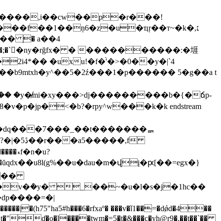
�����,i��cw��p�r���!
[|;�8ۡ/�� �y�̸mi�xy���>dj���������b�{�ճp-
p�jp�<�b?�rpy^w���k�k endstream
������dq���7���_��t�������ퟗ
8 l(g%��u�dau�m�վį�ԗ[��=egx�}
���
�v�ܶ�y� _��~�u�l�s�j�1hc��
�dp����=�|
�(h75"ha5#h���6�rfxaº� ���v�ǐ1��=�dǿd�4��
*jt�"ʠ�o�l����twm�=5�t�&���c�yh@r9�.��t��`��