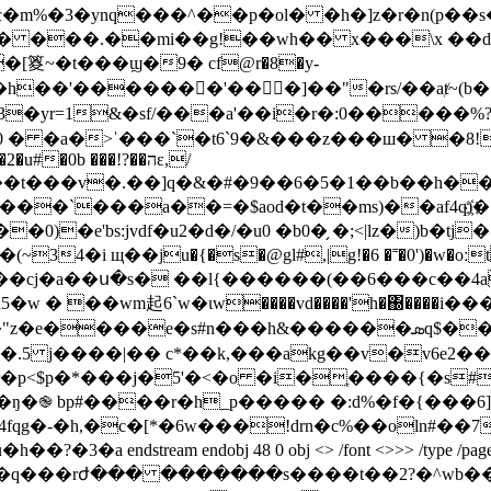
�m%�3�ynq���^��p�ol� �h�]z�r�n(p��
 ���.��mi��g!��wh�� x���\x ��d
䈦~�t���ϣ�9� cf@r�8�y-
#�0b ���!?��הε,/
����`���a��=�$aod�t��ms)��af4q)҉��
e'bs:jvdf�u2�d�/�u0 �b0�̗ �;<|lz�)b�tj�.
i щ��ju�{�s�@gl#,|g!�6 �˭�0')�w�oːtê[
 ��wm起6`w�ιw����vd����'h�΀����i����
�h&������ܣq$���q�o}�=�a��?ڠ��@�鋿d�f��{*t��
���j�5'�<�o �i�ֶ����{�s#2 �\����b*
л >�t�6 i�ŋ�֎ bp#����r�h_p����� �:d%�f�{
fqg�-�h,�с�
[*�6w���!drn�c%��oln#��
dstream endobj 48 0 obj <> /font <>>> /type /page>> 
�q���rժ��� �������s����t��2?�^wb�