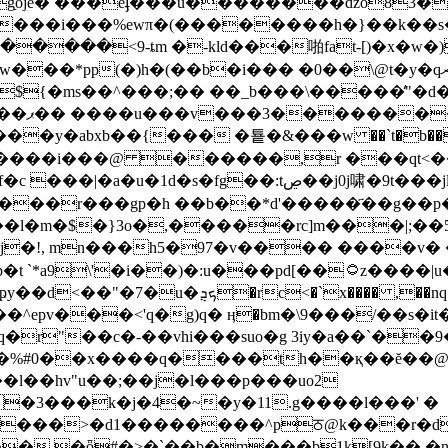
�p6��6(x���gַoje� ���
éֈ���u��������ǆo83� �
) ����i���%ewπ�(��������h�}��k��s
���<9-ȶm �-kld���啪fat-[)�x�w�)��
��b�i��� �0��\@t�y�qރp���0l�.3x�c�-���� ƹq�$��'��z
{�ms��^���;�� ��_b���\�����̒"�d��j1
\���-
�y�abxb��{��� �툩�&���w ��`t�b���
����i���@ ������,r ���qt<�
啸�9t���jl�採��s��^�ɼу�rwhm7�~�z�f���qc�j0
��r���gp�h ��b��*d'�����҃��g��p�
�l�m�$�}3o�,�����rc]m���|;��
�pd[��۝z����|u�`�f5��q= �:$i�����y}ġ�#�p(��ʧ|
��^epv���<'q�g)q� ӊ�bm�\9���/��s�i
�r"��c�-��vhi���suo�g 3iy�a��`��9�
�l��hv"u��;��j�l���p���uo2
�3���k�j�4�~�y�11.g����l���' �
�>�d1��������^pਠ@k���r�d�c؂"g#�tn��ɓ$-�hme;���
 )��� �ȫ#�>�`��b�m���b1k[9k��