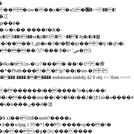
�
w�冮
pt��8�
8��bi��xe�pf�81� <��� #p�e�y�홽
�f����3_gh�e�3�f�䣪�ɉ(r���lj t�@i�|
��/`j7?���:$�s= 'ص�|}
�#ks�b1}n-�!,c7���� ��!�1 �竂
��*�f%t8r�����p7��[�sm˞�|
���� endstream endobj 42 0 obj <> /font <>>>
���ݶ��d�泏
$ x]��ē16$�noeb?����a