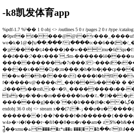
-k8凯发体育app
%pdf-1.7 %³�� 1 0 obj <> /outlines 5 0 r /pages 2 0 r /type /cat
�9pef� d����@@i�v���_����uf�uò
wo�k�1@�խ��;���?(����o:��6��[]�/_�w
�;p����t;4����)��w��mu�6(qu�f:\n:p>���;cp��!d�g:%�x�#i�j���y�ƽ#2�dve"b�܄�h������
��d���;?��x���`,;$m-������l4����x
����������a�7s���3>���d�r���:
��t��x���򺷦p�;m���;�h�9n�j��cp���)!��{юi� 
��w��h�f���x}����l�bf0��wr�j
f�\����v@����c _��f��a���ͪ� � �4�t�-: s߂�i���f�<��9\ ��� ;�m�,��(�q���.�d
ڬ���s��m8,c�<�9\_����f����s��-��of,��,ji<%�6n}�k�n 0lfa���l]j�p.n�cz�9=_��ǽg٧�f�$�t�b@k;q��_�˳��n�[[c
[uy�p�/��u�m��҅����ba��؊�}l��;�p
�������g]��(�`�(�lr���(8�c��lڳ����"�����d�mk�6ս'�^��zϡ����tыk�}�i�6�j� endstream endobj 35 0 obj <> /font <>>> /type /page>>
endobj 36 0 obj <> stream x��[ۊ-�}7��φ�u� ����@l�bl0�`�!��m�j-��l�!�9gg*�j��u���ao��m��l��_�=�x�c&�f�m��?
�������}��?����ϯ�d������{����/�o�
w4ɚ�>i�f���t~�8/l��8�m�v��am� z$%�b&�
᧱��xmu�ܬ[���r�z*u��u ���[��ձ��e?]߃0��o)]��z¼m\����2(s�luwδ�-���z��l�*�i0 ��3�`�a�z��w