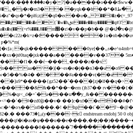
�q0�ec��u�ۑ��0�z�(=_97~�t*/x�!�u*(2䖲
���,8��m׮�z\�v��p�b�� @�մ�x�@5t����csư$�-
#��c22z�k=z�f���� ��1u�nb�d�uv
k���a�� ����v��37� 5m�܏#5��f����wtb||��vns
"�mc���f1�.��έ~���_����z��x
n�� aa�^�)[�~es�e�j��n3��a�o9 ��
]u9*�����{gz52��ˇ����[zj�lf��q�>�}�j
����&&��*��~�em ()b37�� rv���{��e
%�qr<_d�=`�a�r��ս��y_&�� ������4��
^�oϡ�� ofl���.�! �|hp|��i`��ѓ~�@�
dobj 51 0 obj <> stream x��\
as�ѱ���u��e����,��j��)����~��r[ǵם�������������