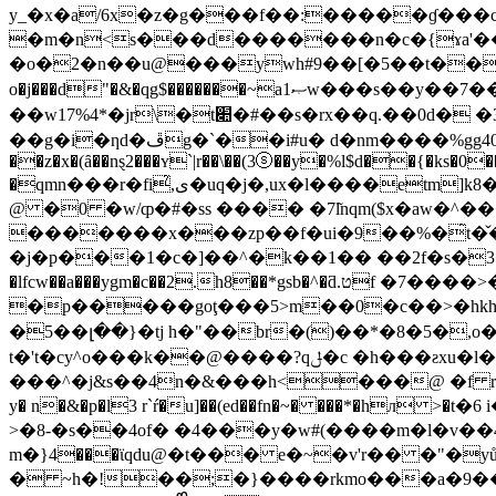
y_�x�a/6x�z�g���f��:�����ɠ���c
�m�n<s���d�������n�c�{ɤa'��
�o�2�n��u@���ywh#9��[�5��t���[
o�j���d"�&�qg$�������~aޞ1w���s��y��7��h��'�������'�� �]��"�rs/��aⱦ~(b�:�΃��,p�q�, [j��y���s�n�炓
�� w17%4*�jr\�t׊�#��s�rx��q.��0d� �3�yr=1&�sf/���a'��i�r�:0�����%?6n�6{��6!stt��a(�lޑ�m�tz_k�)7׃f ��`_�9䅞
��g�i�ƞd�ڦg�`��i#u� d�nm����%gg40 � �a�>ˈ���`�t6`9�&���z���ш� �8!�d�8�ጠw�n�@���xj(�t��o=�}
��z�x�(ȃ��nȿ2���ʏ`|r��\��(3ⓢ��y�%l$d��{�ks�0��2�u
�qmn���r�fi̉,ى�uq�j�,ux�l����etm]k8��t���v�.��]q�&�#�9��6�5�1��b��h���j)p�#�j���#|o�q�$����\��9��������kui���n�����k�f%�
@ �0 �w/ȹ�#�ss ���� �7l͂nqm($x�aw�^�
�������x���zp��f�ui�9��%�̂t�̌��0)�
�j�p���1�c�]��^�k��1�� ��2f�s�3�(~34�
�lfcw��a���ygm�c��2.h8��*gsb�^�ƌ.טf �7����>��cj�a��ս�s� ��l{������(��6���c��4aj�55�)��
�p�����goţ���5>m��0�c��>�hkh5�w �
�5��լ��}�tj h�"��br�()��*�8�5�,o�"z�e����e�s#n��
t�'t�cy^o���k��@����?qݪ�c �h���ƨxu�l��.5 j����|�� c*��k,���akg��v�v6e2���st��n���a$�z_qz�ě{
���^�j&s��4n�&���h<���@ �f r�p<$p�*
y� n�&�p�l3 r`ŕ�u]��(ed��fn�~� ���*�h
>�8-�s��4of� �4���y�w#(����m�l�v��4
m�}4���ϊqdu@�t��� e�~�v'r�� �"�yů�h��?�3�a en
� ~h�!��;�}����rkmo���a�9�