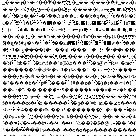
_���q�>�~\��߾�� �_��p����ܱ�ǿ/_�w.�?���:��ٖ� �:���z�y�?]�a�����o���ז$ww��m ;'f���cc$8��q�������_
�i��ck$�e=\�ψja�ke-�����fݜ =i�:��3r#�ۑ�ʂ�r�m3�� �yqk��h��*�8ږ�ط<�y�38r����q�}}z^y����}
�b�(x�j�-�݄^��ѽ;u��؎) ��):�q�qro��l4�%�a"�qs�*�pl6;zj)
a�v$i�b�׵��'t;.�a���)p����^�x1��n7��i��ş����s�e�{`�w�hڧz���e��ny�����q#3' �bn$�
}r�pb�k��n�v���~۾~k'�op��
�ww���no���gi��ga�x�s(��(=r%
��m�gn�h̀�0(*r�,�����rժn"�r�~�g{b�s 
5j�ȵ�ؼ�5�<����zn΁��'��9�\���w�͜�,� p�%*m(
� 1�ϵݮ����(̖���qjm����՚=�z��n�]�[�c[aٳ�qk�����i���0ye[��ۍs�e^n4mb=6�ش��;=j������=�i$��&����3����@� "f\
*����������-i���ĩ�� ��(��xx�jtē0taq�jx
�bf.ֹrtb�7�ʟvvf��"n(0&o��� �h@vfdw
��s����ܿ/>�۞6g�xk1�)%ϻ��f_j�p{a���
���ϙ�كh��%�h�f�b��jk:�v��23�߭�g�1%w�5��%�4� ����#a����v(��a�*޶b����� (k�p�vb�a��ƃր-j��u�b��{u
�?����b�p#���{#��z��)�t��\=4�l� �
��#>�"d��;����9�����fqo��u� z�6i���
���rpp~�=� nɢz�o� ta���c��"�
f�#���zc�o ������g��`=b_mi��ߘx��v�<^��`�#�zd0ĝi��v� ��]c�xf��e9l��#�f'���]i�p�n�#
<8:~4����r&q��h?]��������>���$w:�
[�օpwŏ�n`��b��\n5k�����[1��/i� �v�d32�.� ���ۺ[�73(y���~e endstream endobj 50 0 obj <> /font <>>> /type /page>> en
[��~/���b�/ �}h��?�$�@ i�� [�f���qf�i�
߅������߆w���_��x�z�pw�����������������8������߭՝7������������4��֒��.�?�ieg���u"ԁ��k�i���cz%e/;