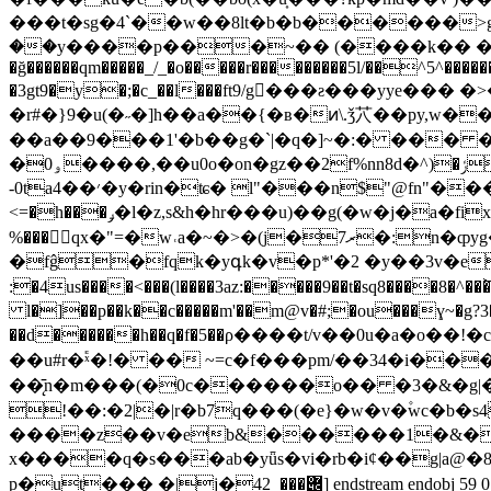
���t�sg�4`��w��8lt�b�b������>g��?���o endstre
��y����p���~�� (����k�� ���t� �
�ğ������qm�����_/_�o�����r���������5l/��^5^�����
�3gt9�y�;�c_��l���ft9/g򸾆���ƨ���yye�
�r#�}9�u(�˶�]h��a��{�ʙ�ͷ\.ǯ䒔��py,w��
��a��9���1'�b��g�`|�q�]~�:� ��� �� \
-0ta4��׳�y�rin�ʨ� l"���n$"@fn"��� �w�khꖃ�]9��;�<�n�< \p7���v4����fޕˇ��d/�9��*�w� \�q:
<=�h���ݛ�l�z,s&h�hr���u)��g(�w�j�a�fix�8�\'`� �$m0�e��ʷdw����m�_ c��m�@ꥁ"�(�^��3,�d �p#9pr�gj���2 q�_���
%���qx�"=�w˓a�~�>�(j�7ރ�:n�ȹyg��=����?�n�]d��p�n�5eon�� 1�ڙ@t� ?��y! #5(6x
�fĝ�fqk�yգk�v�p*'�2 �y��3v�e
:�4us����<���(l����3az:�����9��t�sq8����8�^���͝:
��d������h��q�f�5��ρ����t/v��0u�a�o��!�c
��u#r�֕ˣ�!� �� ~=c�f���pm/��34�i��
��̨̄n�m���(�0c������o�� �3�&�g|
!��:�2|�|r�b7q���(�e}�w�v�۫wc�b�
����z��v�eb&������1�&�
x����q�s���ab�yǖs�vi�rb�i¢��g|a@�8�u�a�=e6��(�"����$jieش
p�ut��� �|j�݌���_42] endstream endobj 59 0 obj <> /font <>>> /type /page>> endobj 60 0 obj <> stream x��zۊ7}�?�s m���!��$