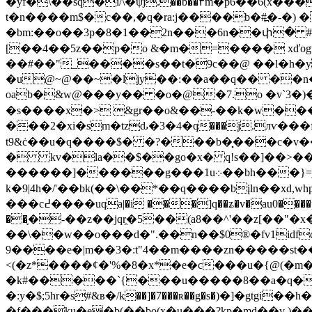
�yf�\��sq�i/\�ψj.��b��٣m
t�n����m$�c��,�q�ra:j����b�#߽�-�
�bm:��o��3p�8�1��2n���6n��փ� #��
[��4��5z��p�o &�m�=���� xďogw���*pp(�)h�(
��#��"_����s��t�9c��@ ��l�h�y$
�u@~@��~�ljy��:��a��q�� ��n��ޕ�� ����u���v���3���������l���l#'l;��h�x����
oab�&w@���y�� �o�@�7.o �v`3�)��
�s����x�> &gr��o&��-��k�w��
���2�xi�sm�tzԃ�3�4�q���j.лѵ���f�c ���|�a�u�1d�s�fg��:tڝ��j0j
t9&ċ��u�q����$� �?���b�͓���c�v��
� kv�la��$��go�x� q!s��]��>��
������]������g���1u܀��bh���}=j�!, mn���h5�97�v���� ����v� ���k�q;j��o:j� {/w��ӽ��� ��(헖
k�9|4h�/'��bk(��\��*��q����bįln��xd,whp�t `*a9\'�i��)�:u��
���c߄����uqa|�i ���]q��ʑ�v�au0����ҏy��d<��"�7�u�ܟܯ�rc<�`x���� ,��nq�]{�mf x=���r������"g,�sq�ĳ��y;�n��!�\��}
��֛�-��z��jqr̭�5��(a8��^'��z[��"�x
��\��w��o���d�".��n��$0®�fv1idfq
�9���e�|m��3�:t"4��m����zn�����st��%#0��x����q����th��қ��ĕ��@|vui~
<(�z*����ȼ�'%�8�x*�e�c���u�{@(�m�
�k#�����`{���u�����8��a�q�
�:y�$;5hr�s#&в�/k��]�7���ʀ��g�s�)�]�gtgi��h���
�f���ku�e�b(��bo(x�u͎���?kp�md��v