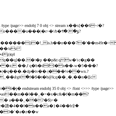
t <>>> /type /page>> endobj 7 0 obj <> stream x��x[��6~/�?
�u���|�r>�\/b�ۇ�.�ߞ?
w��/uz
p)q4
�p&t qw�١c�g��
�z; ��,f q�b�dfl�n��-w�5���?
� a���_��?�$)<�
r�譫�4��l�n��a�}�4��h۩�