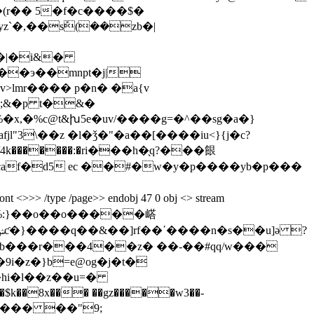
�э��mnpt�j|
>lmr���� p�n� �a{v
�;&�p t�&�
�x,�%c@t&խ5e�uv/����g=�^��sg
�a�}
�/4k�������:�rі���h�̖q?���䬶
ont <>>> /type /page>> endobj 47 0 obj <> stream
�zb���r���4��z� ��-��#qq/w���
8x��� ��gz�����w3��-