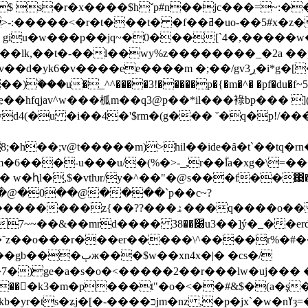
$ s�r�x����$hˇp#n��jc���=~:�
o-��5#x�z����/aw���z��u5;�՘�>=���!
 giu�w���p��jq~�0���[`4�,�����
:���lk,��t�-��l��wy%z��������_�2a ��
v��d�yk6�v���
�ee����m �;��/gvڔ3�i*g�[�/w�x�� ����f�&�-
u�_^^����3!�����p�{�m�^� �pf�du�f~5y�0
�hfqjav^w���柧m��q3@p��*il���䘵bp��� ](
4(�u �i��4�'$rm�(g��� ˘�q�p!/�����
;�h��;v@t�����m)>hil��ide�ȃ�t`��tq�rn
6���-u���u/�(%�>-_,r��ؓla�xg�\=�
,$�vtƕr/y�^��"�@s���f��΃����� ����:��
٪��}���@�0��@����`p��c~?
q����o���������t������7ӧ�q�n��|
];է1zu�a����#��a�3$`���ޡυx������b�q`�mgᦔ�1w�g*��y3�
i��˘z��o���r���er�����\^����r%�#��s�n
��xn4x�|� �cs�/
�7�)ge�a�s�o�<�����2��r���lw
�uj��� �
p�jx`�w�nߌȝ=�ȝ���s�g�{h{�������