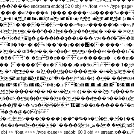
am endobj 52 0 obj <> /font <>>> /type /page>> end
af2�n��/k_j��� ����~sj4����?/ә��z���
�_�~�|b�_�����v��$)�urd���č�k�j0 n��\���b�:(x��z
�� �>�2�/����/~���>:%gz>�����)�er�yy
l! (q���"��2 8��]ɏ�#�hq� ӿ��:�!=z�
:�έ �]g� g���l��q��a��� v;w��f�˝9�8i_
�0ۅ����,��u0o�on�gz��2f%nn8d�
:�*7t�� 3a �j�g�kz����-�e�g$s�
��un�gb�����۵"�s��^*b9a�t} ��:��vzs������܇��t�3
l�]��p��k��c�����m'��m@v�#;�ou���ɣ~�g?3�jn��*6��!x�i���g�ý�ڊ�n{�fol���l��m�u��i�
�6�f��
�����9��0��z�q=lo({��r��iԍ*q���&�@*�
�j$�of{�uj�|���u� ���e��4��$�{q�
���j奓�>� wo�t�*[՗��'n��z������7�
s4�@�@�0]f't
�ez���(̭����{��"�%�b����{��
�݊/�,�;j5jm$'op��b݉���>�k l�/y �g��쑡n-