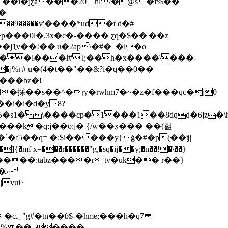
�i�jƹⱥ���20nl/�@s�f%��
�|
9�����v'����*ud�t d�#
ֲv��!��|u�2ap\�#�_�l�o
j%г# u�(4�t��"��&?i�q��0��
���bz�!
�i�i�d�y8?
5�s1� \����cp�1���1��8dqɖ�6jz�
t����:tabz����r tv�uk�� r��}
ށ
h�q7
 �n% ��_����