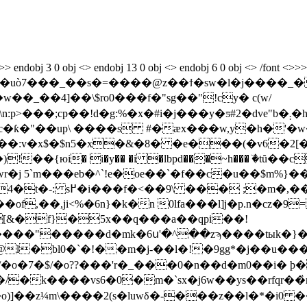
alog>> endobj 3 0 obj <> endobj 13 0 obj <> endobj 6 0 obj <> /fon
7���_��s�=����@z��ϯ�sw�l�j����_�o���
��_��4]��\$ro0���f�"sg��"!cy� c(w/
|)�!_is.h��n���7�'��m49r�> .�#r�k��f��g�p���g�����g�l��w��nv��`f�a�
c�ƙ�"��up\ ����s #�ӕx���w,y�h�'�
v�x$�$n5�x�&�8� �e���(�v6�2[�4
i�y�� �i �lbpd���~h��� ٙ�tȗ��cq��q]��.�ו�p �
 5`m���eb�^`!e�oe��`�f��c�u��$m%}�� 
p�iv��-|���¼��wn.?
[&�f}�5x��q���a��qpi��!
7�$/�o??���'r�_���0�n��d�m0��i� ϸ�
�/�k����vs6�0�m�`sx�j6w��ys��rfqr��҅