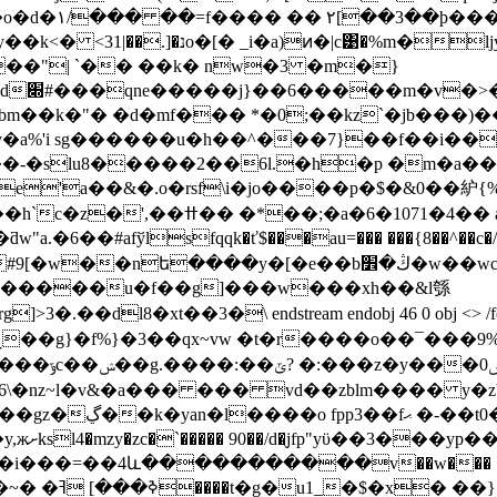
z`�,��s݊(��zb�|
���"| `�� ��k� nw�3 �m�}
k�"� �d�mf��� *�0;��kz`�jb���)��
�y�a%'i sg������u�h��^���7}��f��i��v
��-�slu8�����2��6l.�h�p �m�a�
e'a��&�.o�rsf\i�jo����p�$�&0��䋆{%
"3\��z �l�ǯ�"�a��[����iu<}{j�c?
.�6��#afўlsfqqk�ť$���au=��� ���{8��^��c
bڭ�׾�w��wcaf�d5 ec ��#�w�y�p����yb�p���
�����u�f��g]���w���xh��&l綔
g]>3�.��dl8�xt��3
�\ endstream endobj 46 0 obj <> /f
s��u]ǝ ?
3�6\�nz~l�v&�a��� ��� vd��zblm���� y
z��u=�
i���=��4և�����������v��w��� �$k��
�� ��"9;