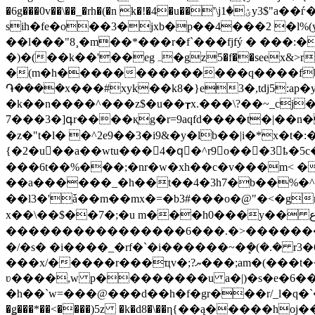
�6g���0v��\��_�rh�(�n k�!�4�u��'\jؽ�1y3$"a��ѓ�o�d�١/��� ��=f���� �� ٢[��3��þ���(r�� 5�f�c����$�
sih�fe�o��3�jxb�p��4���2 �l%(y��k<� <3נ�[.��|1o�[� _i�a)ͷ�|c͹�%m�ljy
��l���"8¸�m��*���r�f`���fjfý � ���:
�)�(��k��'��egہ�gz5�f��seex&>rd׍#���qne�����j}��6�����m�v�>�|�i&�
�(m�h��������������q����fbm��
֏����x���#xyk��k8�}e3�,tdj5:ap
�k��n����^���z$�u��┲x.���\?��~_cj
7���3�]գr����қg�r=9aqfd����t�|��n�
�z�"t�l� �^2e9��3�i9&�y�lb��|i�*x�t�:��h`c�z�',��ߚ�� �*��;�a�6�1071�4�� afjl
{�2�u��a��wtu��� 4�qٔ�^r9o���3ҍ�5c�ƌw"a
���6t��%���;�nr�w�xh��c�v���m< �#9[�w��nե����y�[�e��
��a������_�h��t��4�3h7�b��%�^
��l3�'ǡ��m��mx�=�b3#���o�@"�<�gr
x��\��$��7�;�u m���h0���y�� ع��g}�f%}�3��qx~vw �t�r����o��¯���9%:}��o��o�����㟷
����������������6���.�>���������ݹc��ݾ��g.����:��ݶ? �:���z�y���ݾ0ƈ�}����q��&��]rf��΄����n�
�/�s� �i����_�rf�`�i������~�ܷ�(�.� r
���x/�����r���ҵv�;?ޔ���;am�(���t���gz�ڲ��k�yan�l����o fpp3��fޙ �-��t0�9i�z�}b=e@og�j�t�
ʋ����,w p��������u a�|)�s�e�6��y,жށksl4�mzy�zc�`����� 90��/d�ֻjfp"yϋ��3���yp��hi�l��
�h��`w=���@���d��h�f�gr���r/_l�q�`�
�ǥ���*��<����)5z �k�d8�\��η{��ą�����hoj��~� �ߢ���] ߔ����t�g�u1_�$�x� ��}�