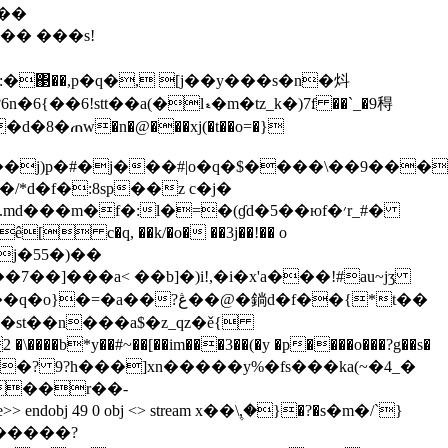
s��
�� ���s!
/*d�f�:8sp��z c�j�
md���m�f�:l�=�(ɠd�5��юf�׳r_#�
 c�q, ��k/�o� ��3j��!�� o
7��]���a< ��b]�)i!,�i�x'a���!#au~jʒ
y��#~��[��im���3��(�y �p����o���?g��s�
���6]�? 9?h���]xn�����y%�fs���ka(~�4_�
7��r��-
endobj 49 0 obj <> stream x��\۪,�}�?�s�m�/`}
�����?