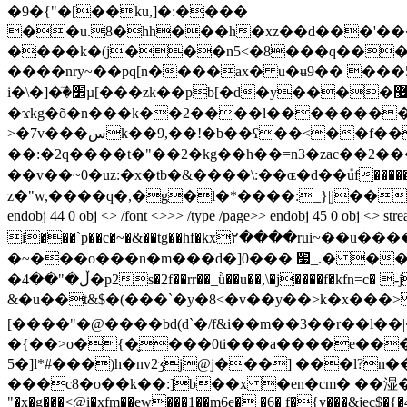
�9�{"�
[��ku,]�:����
��u.8�hh���h�xz��d���'��
����k�(j���n5<�8���q����k��1��|jf�per>��yaڵ�9�u�<�
����nry~��pq[n����ax� u�ʉ9�� ���5�e�0cz�:���cĺ �ܣ�pd
i�\�]�ٙ�׾µ[���zk��pb[�d�y����޿�&z�q`k�{2��1�w��}��s6���?o'���?������-���w�8 �;�`�ny�rğfx� � ����������:�堐
�ϫkg�õ�n���k��2����l��������m��e��e�ׅۜ��r�9�3x.p
>�7v���سk��9,��!�b��ʕ��<��f��r~�b�㿛k���[�˔��}���k��r�v��'�s]c�o��b9mtxh�y^��5�2ź���1�p������ 5�g��a t
��:�2q����t�"��2�kg��h��=n3�zac��2���
��v��~0�uz:�x�tb� &����\:��ɶ�d��݊u
z�"w,����q�,�g�l�*����:_}|j��ȁ
endobj 44 0 obj <> /font <>>> /type /page>> endobj 45 
i���`p��c�~�&��tg��hf�kx۲����rui~�
�~���o���n�m���d�]0��� ׷_.� ��~�����$諂p��tg煅��n�lj&xu�v*,\�mߋ �r����e?�|�5ڐ��r���a5�����,f
�ڵ�"��4�p2s�2f��rr��_ǜ��u��,\�j����f�kfn=c� -j�u���7�f�-�h5��fy����dg�x��^1g��h �����ޑf�n�u?
&�u��t&$�(���`�y�8<�v��y��>k�x���> d f
[����"�@����bd(d`�/f&i��m��3��r��l
�{��>o�{�̬���0ti���a����e���ћ
5�]l*#���)h�nv2ʒj@j���] ���l?
���c8�o��k��:]b��x �en�cm� ��湿��n*��b:��
"�x�g���<@i�xfm��ew���1��m6e� �6� f�{y���&jec$