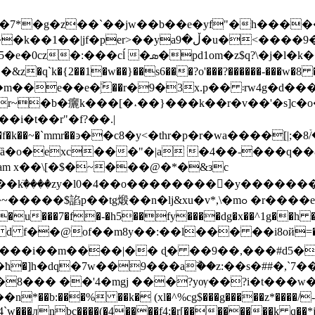
�7*�g�z��`��jw��b��e�yf"�h���
���9���f��1��ņ6�z�u�ҵŗ��т~�k�,׆
1om�z$q?\�j�l�k��� ֖� a��4
�� ܃rw4g�d���2i4*�� �uxu!�f�'̀�>�0��y�|`4
�i�t��r"�f?��.|
f�����f�k��~�`mmr��ͽ��c8�y<�thr�p�r�ԝa����
�o�exc���"�|a �4��-���q��8�v�
0 obj <> stream x��\[�$�~���@�*�&зc
�u�����kٙ����zy�l0�4��o��������񟋼�y�
��@of��m8y��:��l��� ��i8oй=�ŭqdx��u
��|���i��m����|�� ɖ� ��9��,���#d5
�]h�dq�7w��9���aۜ��z:��s�##�,`7�
n��8��� ��'4�mgj ���?yѹ��?i�t���w
�% ��k� (xl�^%cg$���g�����z*����/-�����|
�{�4`w���ԓnbc����(�4����f4;�r[��������k q��