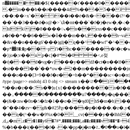
n֌�������i�${�����ť����0�����
.�m���h��r����4d%��\�5��i>-:�����<�r�t���t� �f��ߥ�u
c��:��>x`�� t��ʇ��ė�&�<���i?^�
��`��3���d�o@�>`մi�mt���`�f�)�ew�,�-
hf!k\j�8����ᮂ�n��exs��c���ii
a�f��*��6��w�ǖ���m��t,)����h~va��)ۨ���
�&v��n���g6'���)glj�q��^��wf"�^��ҿ�
�p*΃8�:�p��~p i'i�hc������r�\�c�wd
�}jo�;v��up�c]�#*i�0 �<,e젖
�ή�~��d�
vg�v]���y��ǆ�ct�n��lf�8
�st��� l��`��*ow�›r2��m���������jm�
���o���[3=9��f�e��=h��*���sc<�o�rԑ|� w�ԧl�
/type /page>> endobj 43 0 obj <> stream x��\
*i��a�z��:7s�ؖ�]u{x{���������n�f���������z{��??���ۿ���
��߸�����0��������߬ս7����ƿ�q���7~~��&��mrd���� 3׈��8u3��]ý�_��erd�c�����smz��ċ�9�$�r��2�
�(&�:nw�0n�:\�fz�1��σ�.�ʞd0ȴܸh$�m�h)
�"��4�zv~�g&�#25ԧy���s�p�i���.�z�,y��gb���ٻж���$w
��ƞ�(^��w�9%x�0�__cv(���y��lhhl
,dۻ�m.z� r�1��y6�7#*,����;���(,a��z��|��v9��*�˃4���ّk3�m�p���t"�o�<��#&$�(a�ş�;b��wfpig￤�*}��>����vp���!�
%�b���i(��t�f� -�/�pp�j�rr�؊�0��o�l�kb�yr�ts�ʑj�[�-����כjm�nz ,�