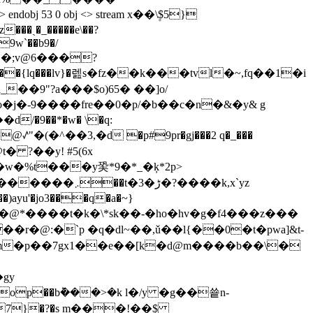
obj 53 0 obj <> stream x��\۪$5}
ˏ�_�����e\��?
9w`��b9�/
j!�;v@6���?
�{lq���lv}�렖s�fz��k���tvl�~,fq��1�i
��9"?a���$o)65� ��]o/
^)�ݬ�]i�9�~�߳ļ�ҹf��`��ӻ��|�׷�� ���~' ci�o�j�-9����fre��0�p/�b��c�n�&�y
& g
�w�%t���y㠫*9�*_�ķ*2p>
�ڑ�?����k,x`yz
���)ayu'�jo3���q�a�~}
��� t�k�\*sk��-�ho�hv�g�f4���z���
�r�@:�`p �q�dl~��,ǔ��l{��0�t�pwa]&t-
m�p��7gx1��e��[k�d@m����b��\�
gy